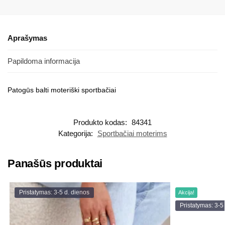
Aprašymas
Papildoma informacija
Patogūs balti moteriški sportbačiai
Produkto kodas:
84341
Kategorija:
Sportbačiai moterims
Panašūs produktai
Pristatymas: 3-5 d. dienos
Akcija!
Pristatymas: 3-5