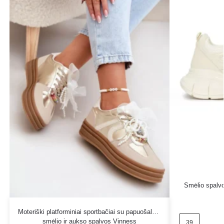
Smėlio spalvo
Moteriški platforminiai sportbačiai su papuošalais
smėlio ir aukso spalvos Vinness
39