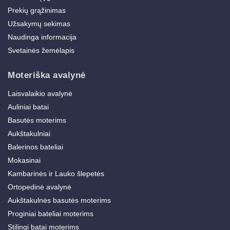
Prekių grąžinimas
Užsakymų sekimas
Naudinga informacija
Svetainės žemėlapis
Moteriška avalynė
Laisvalaikio avalynė
Auliniai batai
Basutės moterims
Aukštakulniai
Balerinos bateliai
Mokasinai
Kambarinės ir Lauko šlepetės
Ortopedinė avalynė
Aukštakulnės basutės moterims
Proginiai bateliai moterims
Stilingi batai moterims