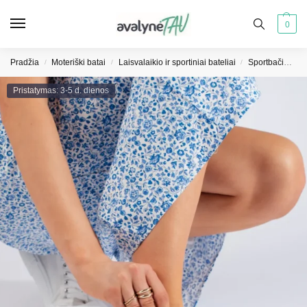
0
Pradžia
Moteriški batai
Laisvalaikio ir sportiniai bateliai
Sportbačiai moterims
/
/
/
Pristatymas: 3-5 d. dienos