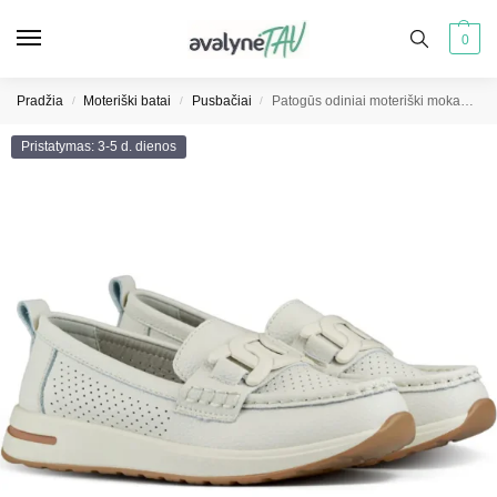
0
Pradžia
Moteriški batai
Pusbačiai
Patogūs odiniai moteriški mokasinai smėlio spalvos ažūriniai moteriški odiniai pusbačiai
/
/
/
Pristatymas: 3-5 d. dienos