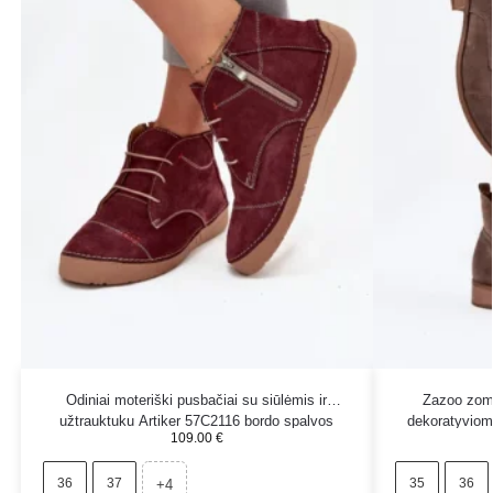
Odiniai moteriški pusbačiai su siūlėmis ir
Zazoo zomš
užtrauktuku Artiker 57C2116 bordo spalvos
dekoratyviom
109.00
€
36
37
35
36
+4