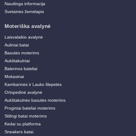
Naudinga informacija
Svetainės žemėlapis
Moteriška avalynė
Laisvalaikio avalynė
Auliniai batai
Basutės moterims
Aukštakulniai
Balerinos bateliai
Mokasinai
Kambarinės ir Lauko šlepetės
Ortopedinė avalynė
Aukštakulnės basutės moterims
Proginiai bateliai moterims
Stilingi batai moterims
Kedai su platforma
Sneakers batai