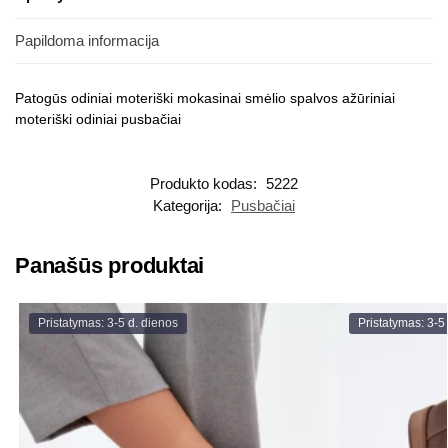
Papildoma informacija
Patogūs odiniai moteriški mokasinai smėlio spalvos ažūriniai
moteriški odiniai pusbačiai
Produkto kodas:
5222
Kategorija:
Pusbačiai
Panašūs produktai
Pristatymas: 3-5 d. dienos
Pristatymas: 3-5