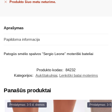
Produkto šiuo metu neturime.
Aprašymas
Papildoma informacija
Patogūs smėlio spalvos “Sergio Leone” moteriški bateliai
Produkto kodas:
84232
Kategorijos:
Aukštakulniai
,
Lenkiški batai moterims
Panašūs produktai
Pristatymas: 3-5 d. dienos
Pristatymas: 3-5