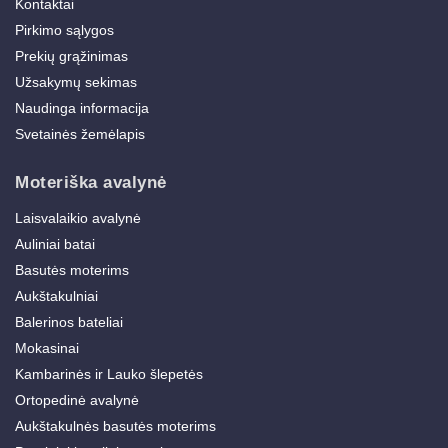
Kontaktai
Pirkimo sąlygos
Prekių grąžinimas
Užsakymų sekimas
Naudinga informacija
Svetainės žemėlapis
Moteriška avalynė
Laisvalaikio avalynė
Auliniai batai
Basutės moterims
Aukštakulniai
Balerinos bateliai
Mokasinai
Kambarinės ir Lauko šlepetės
Ortopedinė avalynė
Aukštakulnės basutės moterims