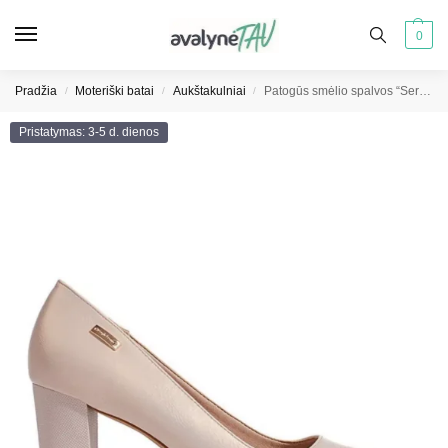
0
Pradžia
Moteriški batai
Aukštakulniai
Patogūs smėlio spalvos “Sergio Leone” moteriški bateliai
/
/
/
Pristatymas: 3-5 d. dienos