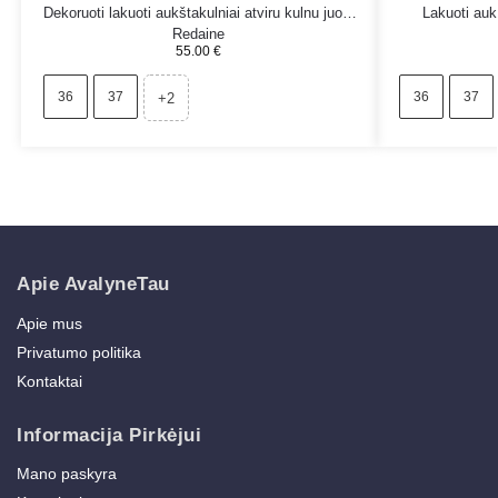
Dekoruoti lakuoti aukštakulniai atviru kulnu juodi
Lakuoti aukš
Redaine
55.00
€
36
37
36
37
+2
Apie AvalyneTau
Apie mus
Privatumo politika
Kontaktai
Informacija Pirkėjui
Mano paskyra