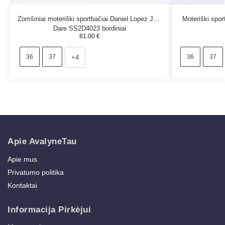
Zomšiniai moteriški sportbačiai Daniel Lopez Just
Moteriški spo
Dare SS2D4023 bordiniai
81.00
€
36
37
36
37
+4
Apie AvalyneTau
Apie mus
Privatumo politika
Kontaktai
Informacija Pirkėjui