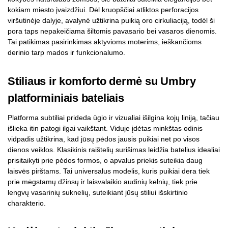
kokiam miesto įvaizdžiui. Dėl kruopščiai atliktos perforacijos
viršutinėje dalyje, avalynė užtikrina puikią oro cirkuliaciją, todėl ši
pora taps nepakeičiama šiltomis pavasario bei vasaros dienomis.
Tai patikimas pasirinkimas aktyvioms moterims, ieškančioms
derinio tarp mados ir funkcionalumo.
Stiliaus ir komforto dermė su Umbry
platforminiais bateliais
Platforma subtiliai prideda ūgio ir vizualiai išilgina kojų liniją, tačiau
išlieka itin patogi ilgai vaikštant. Viduje įdėtas minkštas odinis
vidpadis užtikrina, kad jūsų pėdos jausis puikiai net po visos
dienos veiklos. Klasikinis raištelių surišimas leidžia batelius idealiai
prisitaikyti prie pėdos formos, o apvalus priekis suteikia daug
laisvės pirštams. Tai universalus modelis, kuris puikiai dera tiek
prie mėgstamų džinsų ir laisvalaikio audinių kelnių, tiek prie
lengvų vasarinių suknelių, suteikiant jūsų stiliui išskirtinio
charakterio.