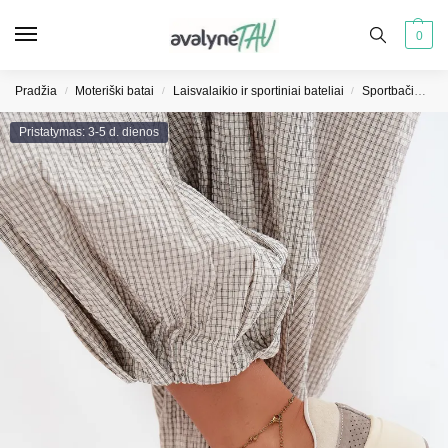
0
Pradžia
Moteriški batai
Laisvalaikio ir sportiniai bateliai
Sportbačiai moterims
/
/
/
Pristatymas: 3-5 d. dienos