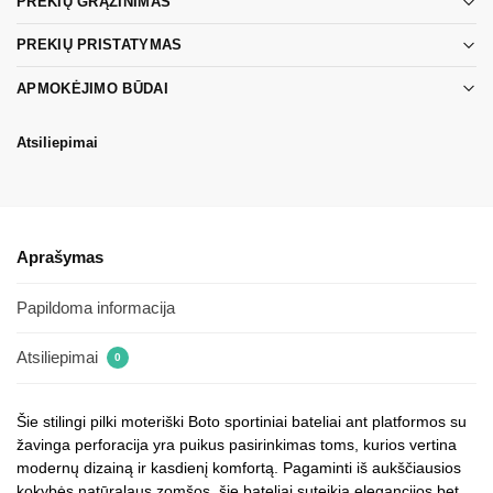
PREKIŲ GRĄŽINIMAS
PREKIŲ PRISTATYMAS
APMOKĖJIMO BŪDAI
Atsiliepimai
Aprašymas
Papildoma informacija
Atsiliepimai
0
Šie stilingi pilki moteriški Boto sportiniai bateliai ant platformos su
žavinga perforacija yra puikus pasirinkimas toms, kurios vertina
modernų dizainą ir kasdienį komfortą. Pagaminti iš aukščiausios
kokybės natūralaus zomšos, šie bateliai suteikia elegancijos bet