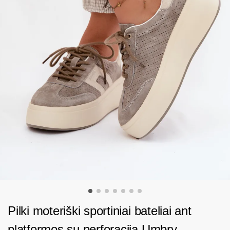
Pilki moteriški sportiniai bateliai ant
platformos su perforacija Umbry