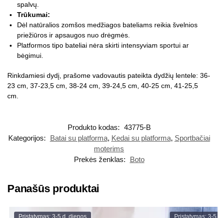
spalvų.
Trūkumai:
Dėl natūralios zomšos medžiagos bateliams reikia švelnios
priežiūros ir apsaugos nuo drėgmės.
Platformos tipo bateliai nėra skirti intensyviam sportui ar
bėgimui.
Rinkdamiesi dydį, prašome vadovautis pateikta dydžių lentele: 36-
23 cm, 37-23,5 cm, 38-24 cm, 39-24,5 cm, 40-25 cm, 41-25,5
cm.
Produkto kodas:
43775-B
Kategorijos:
Batai su platforma
,
Kedai su platforma
,
Sportbačiai
moterims
Prekės ženklas:
Boto
Panašūs produktai
Pristatymas: 3-5 d. dienos
Pristatymas: 3-5