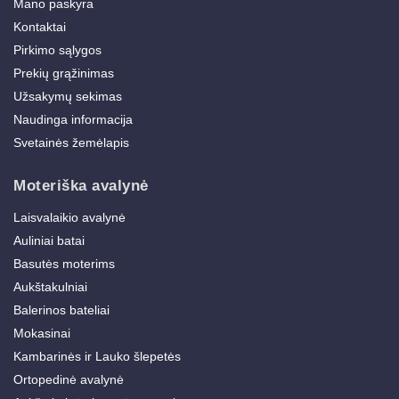
Mano paskyra
Kontaktai
Pirkimo sąlygos
Prekių grąžinimas
Užsakymų sekimas
Naudinga informacija
Svetainės žemėlapis
Moteriška avalynė
Laisvalaikio avalynė
Auliniai batai
Basutės moterims
Aukštakulniai
Balerinos bateliai
Mokasinai
Kambarinės ir Lauko šlepetės
Ortopedinė avalynė