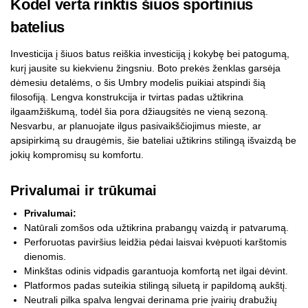
Kodėl verta rinktis šiuos sportinius
batelius
Investicija į šiuos batus reiškia investiciją į kokybę bei patogumą,
kurį jausite su kiekvienu žingsniu. Boto prekės ženklas garsėja
dėmesiu detalėms, o šis Umbry modelis puikiai atspindi šią
filosofiją. Lengva konstrukcija ir tvirtas padas užtikrina
ilgaamžiškumą, todėl šia pora džiaugsitės ne vieną sezoną.
Nesvarbu, ar planuojate ilgus pasivaikščiojimus mieste, ar
apsipirkimą su draugėmis, šie bateliai užtikrins stilingą išvaizdą be
jokių kompromisų su komfortu.
Privalumai ir trūkumai
Privalumai:
Natūrali zomšos oda užtikrina prabangų vaizdą ir patvarumą.
Perforuotas paviršius leidžia pėdai laisvai kvėpuoti karštomis
dienomis.
Minkštas odinis vidpadis garantuoja komfortą net ilgai dėvint.
Platformos padas suteikia stilingą siluetą ir papildomą aukštį.
Neutrali pilka spalva lengvai derinama prie įvairių drabužių