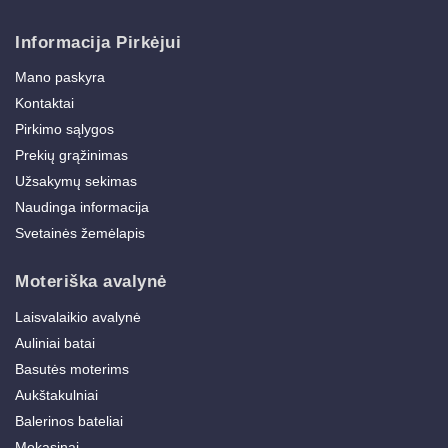
Informacija Pirkėjui
Mano paskyra
Kontaktai
Pirkimo sąlygos
Prekių grąžinimas
Užsakymų sekimas
Naudinga informacija
Svetainės žemėlapis
Moteriška avalynė
Laisvalaikio avalynė
Auliniai batai
Basutės moterims
Aukštakulniai
Balerinos bateliai
Mokasinai