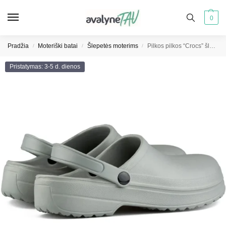
0
Pradžia
Moteriški batai
Šlepetės moterims
Pilkos pilkos “Crocs” šlepetės sodui
/
/
/
Pristatymas: 3-5 d. dienos