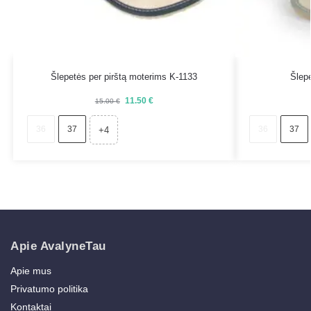
Šlepetės per pirštą moterims K-1133
Šlep
11.50
€
15.00
€
36
37
36
37
+4
Apie AvalyneTau
Apie mus
Privatumo politika
Kontaktai