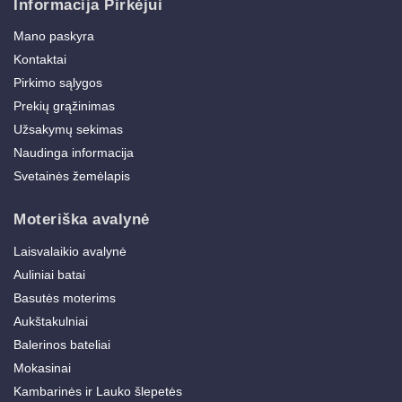
Informacija Pirkėjui
Mano paskyra
Kontaktai
Pirkimo sąlygos
Prekių grąžinimas
Užsakymų sekimas
Naudinga informacija
Svetainės žemėlapis
Moteriška avalynė
Laisvalaikio avalynė
Auliniai batai
Basutės moterims
Aukštakulniai
Balerinos bateliai
Mokasinai
Kambarinės ir Lauko šlepetės