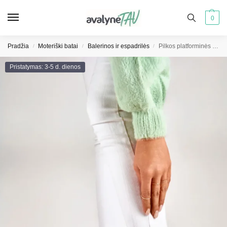
0
Pradžia
Moteriški batai
Balerinos ir espadrilės
Pilkos platforminės espadrilės
/
/
/
Pristatymas: 3-5 d. dienos