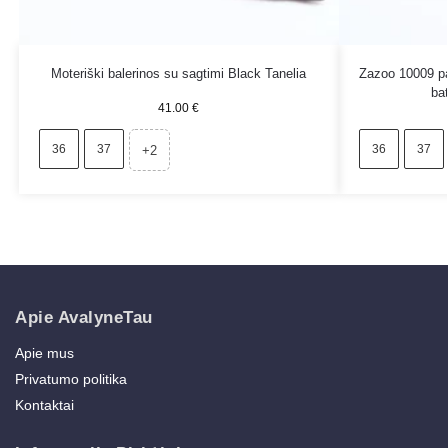
Moteriški balerinos su sagtimi Black Tanelia
Zazoo 10009 pa
bat
41.00
€
36
37
36
37
+2
Apie AvalyneTau
Apie mus
Privatumo politika
Kontaktai