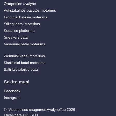
Ortopedinė avalynė
Aukštakulnės basutės moterims
Proginiai bateliai moterims
Stilingi batai moterims
Kedai su platforma
Sneakers batai
Vasariniai batai moterims
Žieminiai kedai moterims
Klasikiniai batai moterims
Balti laisvalaikio batai
Sekite mus!
Facebook
Instagram
© Visos teisės saugomos AvalyneTau 2026
|
Avalynetau.lv
|
SEO