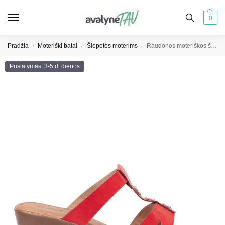
0
Pradžia
Moteriški batai
Šlepetės moterims
Raudonos moteriškos šlepetės ant platformų
/
/
/
Pristatymas: 3-5 d. dienos