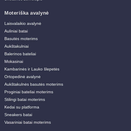
Moteriška avalynė
Laisvalaikio avalynė
Auliniai batai
Basutės moterims
Aukštakulniai
Balerinos bateliai
Mokasinai
Kambarinės ir Lauko šlepetės
Ortopedinė avalynė
Aukštakulnės basutės moterims
Proginiai bateliai moterims
Stilingi batai moterims
Kedai su platforma
Sneakers batai
Vasariniai batai moterims