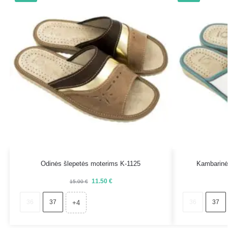
Odinės šlepetės moterims K-1125
Kambarinė
11.50
€
15.00
€
36
37
36
37
+4