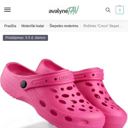
0
Pradžia
Moteriški batai
Šlepetės moterims
Rožinės “Crocs” šlepetės sodui
/
/
/
Pristatymas: 3-5 d. dienos