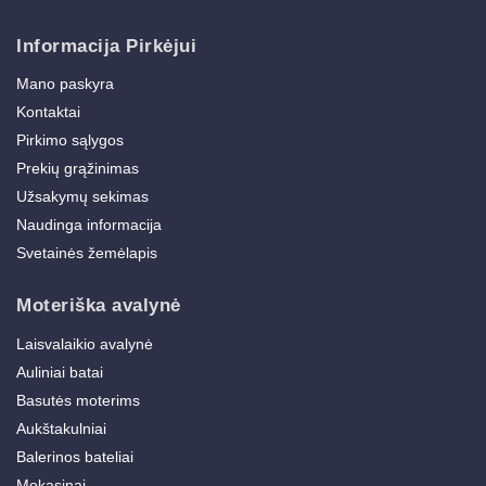
Informacija Pirkėjui
Mano paskyra
Kontaktai
Pirkimo sąlygos
Prekių grąžinimas
Užsakymų sekimas
Naudinga informacija
Svetainės žemėlapis
Moteriška avalynė
Laisvalaikio avalynė
Auliniai batai
Basutės moterims
Aukštakulniai
Balerinos bateliai
Mokasinai