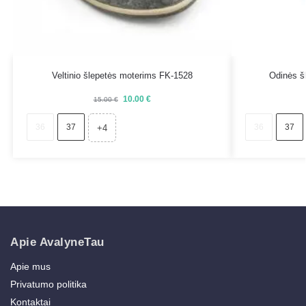
Veltinio šlepetės moterims FK-1528
Odinės š
10.00
€
15.00
€
36
37
36
37
+4
Apie AvalyneTau
Apie mus
Privatumo politika
Kontaktai