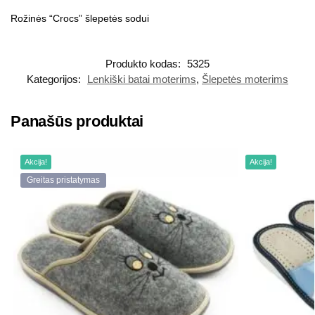
Rožinės “Crocs” šlepetės sodui
Produkto kodas:
5325
Kategorijos:
Lenkiški batai moterims
,
Šlepetės moterims
Panašūs produktai
Akcija!
Akcija!
Greitas pristatymas