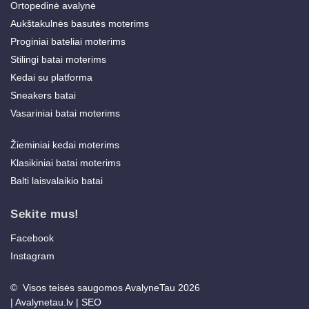
Ortopedinė avalynė
Aukštakulnės basutės moterims
Proginiai bateliai moterims
Stilingi batai moterims
Kedai su platforma
Sneakers batai
Vasariniai batai moterims
Žieminiai kedai moterims
Klasikiniai batai moterims
Balti laisvalaikio batai
Sekite mus!
Facebook
Instagram
© Visos teisės saugomos AvalyneTau 2026
|
Avalynetau.lv
|
SEO