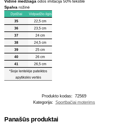
Vidinė medžiaga
odos imitacija 50% tekstilė
Spalva
rožinė
Dydžiai
Vidpadžio ilgis
35
22,5 cm
36
23,5 cm
37
24 cm
38
24,5 cm
39
25 cm
40
26 cm
41
26,5 cm
*šioje lentelėje pateiktos
apytikslės vertės
Produkto kodas:
72569
Kategorija:
Sportbačiai moterims
Panašūs produktai