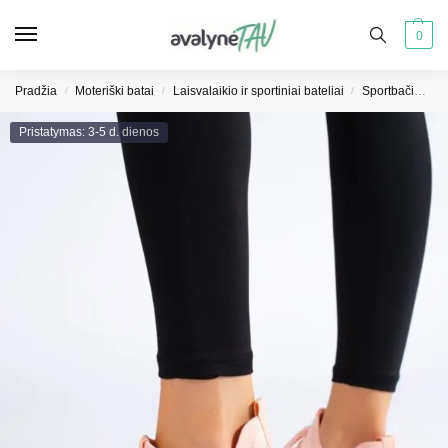
0
Pradžia
Moteriški batai
Laisvalaikio ir sportiniai bateliai
Sportbačiai moterims
/
/
/
Pristatymas: 3-5 d. dienos