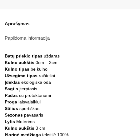
Aprašymas
Papildoma informacija
Batų priekio tipas
uždaras
Kulno aukštis
0cm – 3cm
Kulno tipas
be kulno
Užsegimo tipas
raišteliai
Įdėklas
ekologiška oda
Sagtis
įterptasis
Padas
su protektoriumi
Proga
laisvalaikiui
Stilius
sportiškas
Sezonas
pavasaris
Lytis
Moterims
Kulno aukštis
3 cm
Išorinė medžiaga
tekstilė 100%