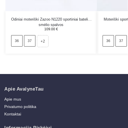
Odiniai moteriški Zazoo N1220 sportiniai bateliai
Moteriški spo
smėlio spalvos
109.00
€
36
37
36
37
+2
Apie AvalyneTau
Apie mus
Privatumo politika
Kontaktai
Informacija Pirkėjui