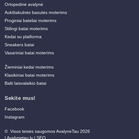
Ortopedinė avalynė
Aukštakulnės basutės moterims
Proginiai bateliai moterims
Stilingi batai moterims
Kedai su platforma
Sneakers batai
Vasariniai batai moterims
Žieminiai kedai moterims
Klasikiniai batai moterims
Balti laisvalaikio batai
Sekite mus!
Facebook
Instagram
© Visos teisės saugomos AvalyneTau 2026
|
Avalynetau.lv
|
SEO