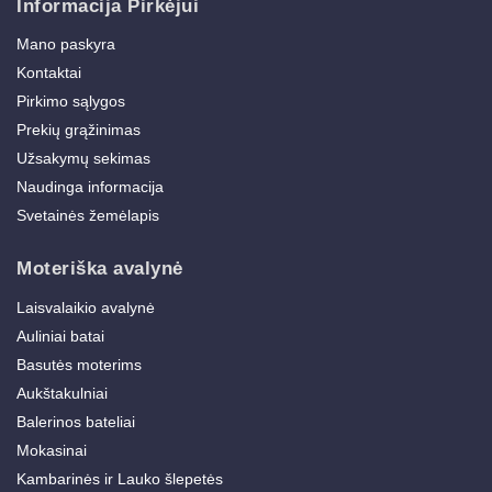
Informacija Pirkėjui
Mano paskyra
Kontaktai
Pirkimo sąlygos
Prekių grąžinimas
Užsakymų sekimas
Naudinga informacija
Svetainės žemėlapis
Moteriška avalynė
Laisvalaikio avalynė
Auliniai batai
Basutės moterims
Aukštakulniai
Balerinos bateliai
Mokasinai
Kambarinės ir Lauko šlepetės