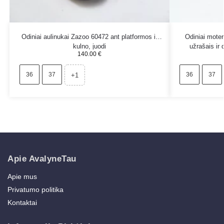
Odiniai aulinukai Zazoo 60472 ant platformos ir
Odiniai moter
kulno, juodi
užrašais ir 
140.00
€
36
37
36
37
+1
Apie AvalyneTau
Apie mus
Privatumo politika
Kontaktai