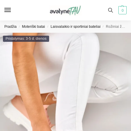
0
Pradžia
Moteriški batai
Laisvalaikio ir sportiniai bateliai
Rožiniai žemos platformos bateliai
/
/
/
Pristatymas: 3-5 d. dienos