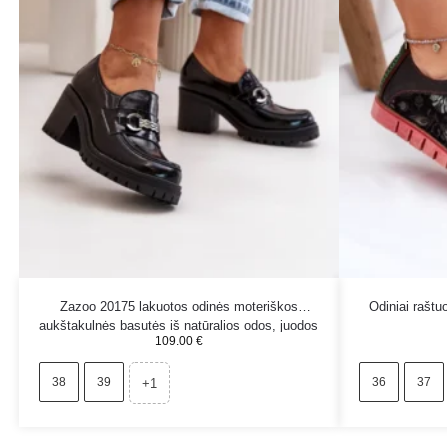
Zazoo 20175 lakuotos odinės moteriškos
Odiniai raštu
aukštakulnės basutės iš natūralios odos, juodos
109.00
€
38
39
36
37
+1