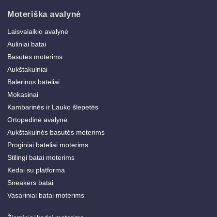
Moteriška avalynė
Laisvalaikio avalynė
Auliniai batai
Basutės moterims
Aukštakulniai
Balerinos bateliai
Mokasinai
Kambarinės ir Lauko šlepetės
Ortopedinė avalynė
Aukštakulnės basutės moterims
Proginiai bateliai moterims
Stilingi batai moterims
Kedai su platforma
Sneakers batai
Vasariniai batai moterims