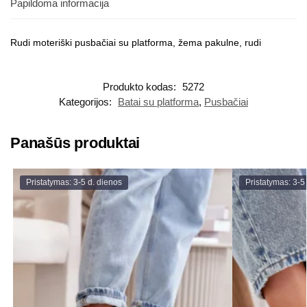
Papildoma informacija
Rudi moteriški pusbačiai su platforma, žema pakulne, rudi
Produkto kodas:
5272
Kategorijos:
Batai su platforma
,
Pusbačiai
Panašūs produktai
Pristatymas: 3-5 d. dienos
Pristatymas: 3-5