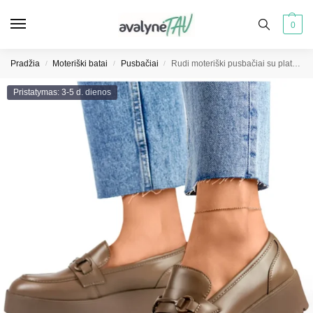
0
Pradžia
Moteriški batai
Pusbačiai
Rudi moteriški pusbačiai su platforma, žema pakulne, rudi
/
/
/
Pristatymas: 3-5 d. dienos