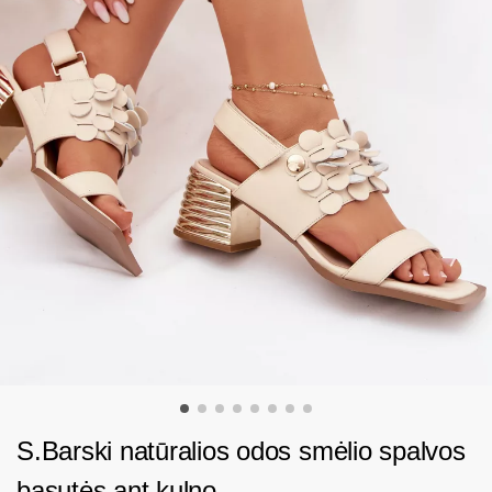
S.Barski natūralios odos smėlio spalvos
basutės ant kulno