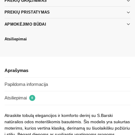
PREKIŲ GRĄŽINIMAS
PREKIŲ PRISTATYMAS
APMOKĖJIMO BŪDAI
Atsiliepimai
Aprašymas
Papildoma informacija
Atsiliepimai
0
Atraskite tobulą elegancijos ir komforto derinį su S.Barski
natūralios odos moteriškomis basutėmis. Šis modelis yra sukurtas
moterims, kurios vertina klasiką, derinamą su šiuolaikišku požiūriu
į stilių. Bėgant dienoms ar ruošiantis ypatingoms progoms,