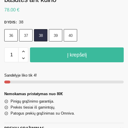
78.00
€
38
DYDIS
:
36
37
38
39
40
Į krepšelį
Sandėlyje liko tik 4!
Nemokamas pristatymas nuo 80€
Pinigų grąžinimo garantija.
Prekės tiesiai iš gamintojų.
Patogus prekių grąžinimas su Omniva.