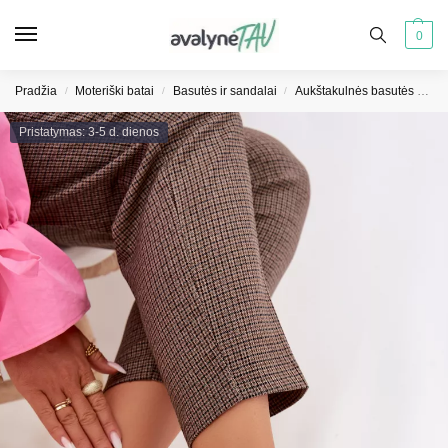
0
Pradžia
Moteriški batai
Basutės ir sandalai
Aukštakulnės basutės moterims
/
/
/
Pristatymas: 3-5 d. dienos