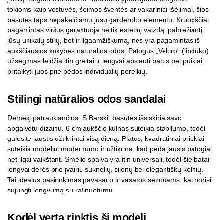
tokioms kaip vestuvės, šeimos šventės ar vakariniai išėjimai, šios
basutės taps nepakeičiamu jūsų garderobo elementu. Kruopščiai
pagamintas viršus garantuoja ne tik estetinį vaizdą, pabrėžiantį
jūsų unikalų stilių, bet ir ilgaamžiškumą, nes yra pagamintas iš
aukščiausios kokybės natūralios odos. Patogus „Velcro“ (lipduko)
užsegimas leidžia itin greitai ir lengvai apsiauti batus bei puikiai
pritaikyti juos prie pėdos individualių poreikių.
Stilingi natūralios odos sandalai
Dėmesį patraukiančios „S.Barski“ basutės išsiskiria savo
apgalvotu dizainu. 6 cm aukščio kulnas suteikia stabilumo, todėl
galėsite jaustis užtikrintai visą dieną. Platūs, kvadratiniai priekiai
suteikia modeliui modernumo ir užtikrina, kad pėda jausis patogiai
net ilgai vaikštant. Smėlio spalva yra itin universali, todėl šie batai
lengvai derės prie įvairių suknelių, sijonų bei elegantiškų kelnių.
Tai idealus pasirinkimas pavasario ir vasaros sezonams, kai norisi
sujungti lengvumą su rafinuotumu.
Kodėl verta rinktis šį modelį