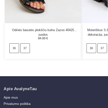
Odinės basutės plokščiu kulnu Zazoo 40425
Moteriškos S.B
juodos
dekoracija, j
84.00
€
36
37
36
37
Apie AvalyneTau
Apie mus
Privatumo politika