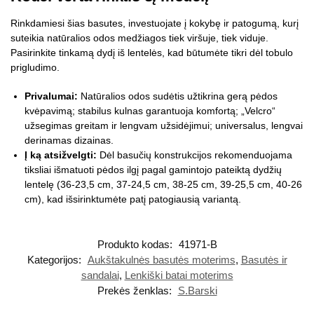
Rinkdamiesi šias basutes, investuojate į kokybę ir patogumą, kurį
suteikia natūralios odos medžiagos tiek viršuje, tiek viduje.
Pasirinkite tinkamą dydį iš lentelės, kad būtumėte tikri dėl tobulo
prigludimo.
Privalumai:
Natūralios odos sudėtis užtikrina gerą pėdos
kvėpavimą; stabilus kulnas garantuoja komfortą; „Velcro“
užsegimas greitam ir lengvam užsidėjimui; universalus, lengvai
derinamas dizainas.
Į ką atsižvelgti:
Dėl basučių konstrukcijos rekomenduojama
tiksliai išmatuoti pėdos ilgį pagal gamintojo pateiktą dydžių
lentelę (36-23,5 cm, 37-24,5 cm, 38-25 cm, 39-25,5 cm, 40-26
cm), kad išsirinktumėte patį patogiausią variantą.
Produkto kodas:
41971-B
Kategorijos:
Aukštakulnės basutės moterims
,
Basutės ir
sandalai
,
Lenkiški batai moterims
Prekės ženklas:
S.Barski