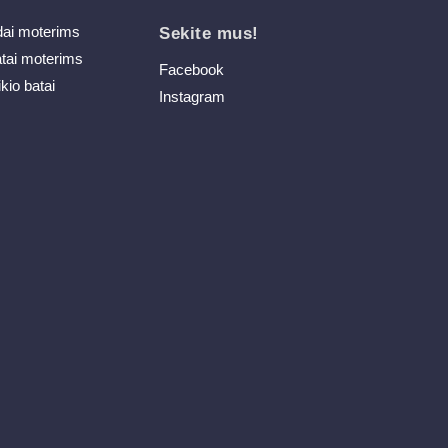
dai moterims
Sekite mus!
atai moterims
Facebook
ikio batai
Instagram