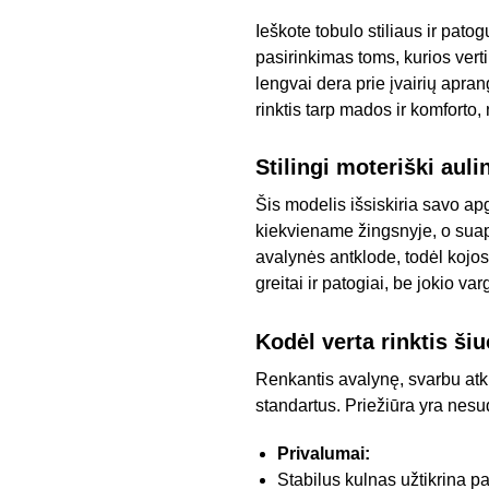
Ieškote tobulo stiliaus ir pat
pasirinkimas toms, kurios verti
lengvai dera prie įvairių apran
rinktis tarp mados ir komforto,
Stilingi moteriški auli
Šis modelis išsiskiria savo apg
kiekviename žingsnyje, o suapv
avalynės antklode, todėl kojos
greitai ir patogiai, be jokio var
Kodėl verta rinktis ši
Renkantis avalynę, svarbu atkr
standartus. Priežiūra yra nesu
Privalumai:
Stabilus kulnas užtikrina pa