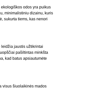
š ekologiškos odos yra puikus
u, minimalistiniu dizainu, kuris
nė, sukurta tiems, kas nenori
eidžia jaustis užtikrintai
uopščiai pašiltintas minkšta
rina, kad batus apsiautumėte
ka visus šiuolaikinės mados