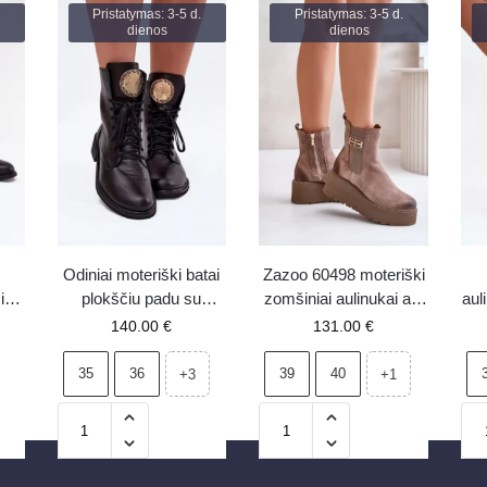
Pristatymas: 3-5 d.
Pristatymas: 3-5 d.
dienos
dienos
Odiniai moteriški batai
Zazoo 60498 moteriški
iu
plokščiu padu su
zomšiniai aulinukai ant
aul
a
auksine detale Zazoo
platformos ir klyno,
140.00
€
131.00
€
i
3084 juodi
smėlio spalvos
dek
Ar
35
36
39
40
+3
+1