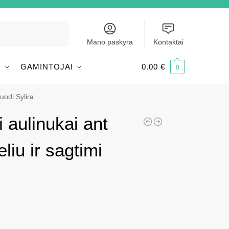
Ieškoti
Mano paskyra
Kontaktai
I
GAMINTOJAI
0.00
€
0
juodi Sylira
i aulinukai ant
liu ir sagtimi