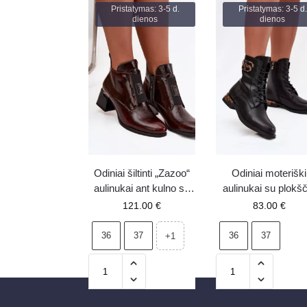
Pristatymas: 3-5 d.
Pristatymas: 3-5 d.
dienos
dienos
Odiniai šiltinti „Zazoo“
Odiniai moteriški
aulinukai ant kulno su
aulinukai su plokšč
dekoratyvia detale,
kulnu ir dekoracij
121.00
€
83.00
€
tamsiai rudi 60560
„Artiker“, šilti, juod
36
37
36
37
+1