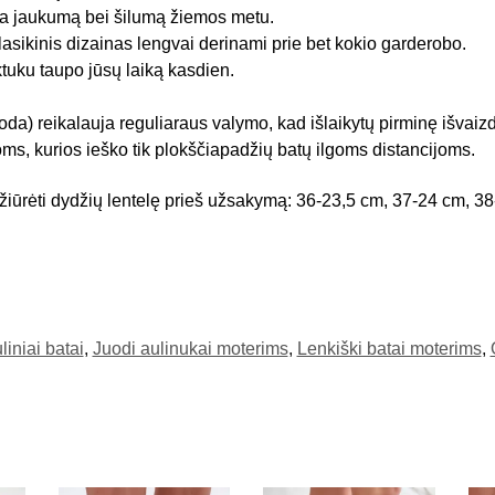
ja jaukumą bei šilumą žiemos metu.
lasikinis dizainas lengvai derinami prie bet kokio garderobo.
uku taupo jūsų laiką kasdien.
da) reikalauja reguliaraus valymo, kad išlaikytų pirminę išvaiz
toms, kurios ieško tik plokščiapadžių batų ilgoms distancijoms.
ūrėti dydžių lentelę prieš užsakymą: 36-23,5 cm, 37-24 cm, 38
liniai batai
,
Juodi aulinukai moterims
,
Lenkiški batai moterims
,