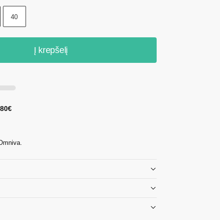
40
Į krepšelį
 80€
 Omniva.