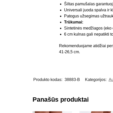
Šiltas pamušalas garantuo
Universali juoda spalva ir k
Patogus užsegimas užtraukt
Trūkumai:
Sintetinės medžiagos (eko o
6 cm kulnas gali nepatikti 
Rekomenduojame atidžiai perži
41-26,5 cm.
Produkto kodas:
38883-B
Kategorijos:
Au
Panašūs produktai