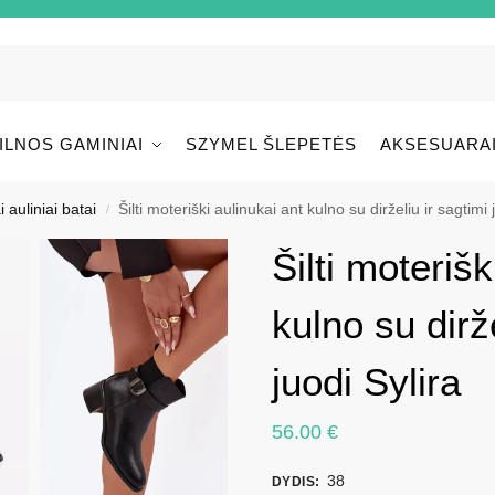
ILNOS GAMINIAI
SZYMEL ŠLEPETĖS
AKSESUARA
i auliniai batai
Šilti moteriški aulinukai ant kulno su dirželiu ir sagtimi 
/
Šilti moterišk
kulno su dirže
juodi Sylira
56.00
€
38
DYDIS
: