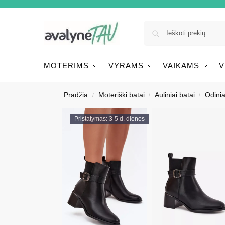
MOTERIMS
VYRAMS
VAIKAMS
V
Pradžia
Moteriški batai
Auliniai batai
Odinia
/
/
/
Pristatymas: 3-5 d. dienos