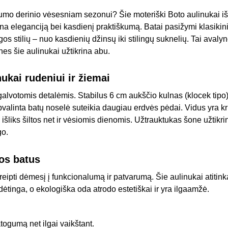
ogumo derinio vėsesniam sezonui? Šie moteriški Boto aulinukai i
na eleganciją bei kasdienį praktiškumą. Batai pasižymi klasikini
gos stilių – nuo kasdienių džinsų iki stilingų suknelių. Tai avaly
 nes šie aulinukai užtikrina abu.
nukai rudeniui ir žiemai
alvotomis detalėmis. Stabilus 6 cm aukščio kulnas (klocek tipo) l
alinta batų noselė suteikia daugiau erdvės pėdai. Vidus yra kr
 išliks šiltos net ir vėsiomis dienomis. Užtrauktukas šone užtik
go.
uos batus
eipti dėmesį į funkcionalumą ir patvarumą. Šie aulinukai atitin
dėtinga, o ekologiška oda atrodo estetiškai ir yra ilgaamžė.
togumą net ilgai vaikštant.