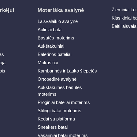
Žieminiai ke
rkėjui
Moteriška avalynė
Klasikiniai b
Laisvalaikio avalynė
Balti laisvala
Auliniai batai
Basutės moterims
Aukštakulniai
as
Balerinos bateliai
ija
Mokasinai
pis
Kambarinės ir Lauko šlepetės
Ortopedinė avalynė
Aukštakulnės basutės
moterims
Proginiai bateliai moterims
Stilingi batai moterims
Kedai su platforma
Sneakers batai
Vasariniai batai moterims