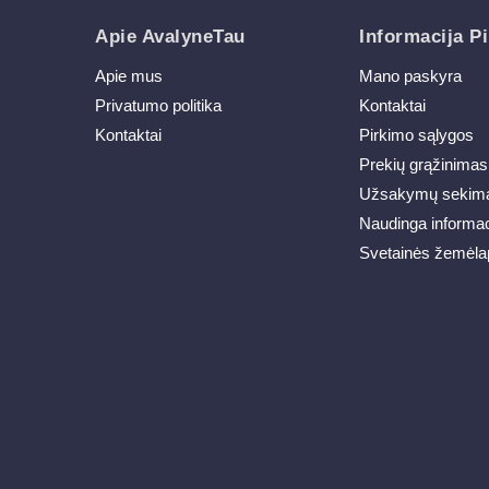
Apie AvalyneTau
Informacija Pi
Apie mus
Mano paskyra
Privatumo politika
Kontaktai
Kontaktai
Pirkimo sąlygos
Prekių grąžinimas
Užsakymų sekim
Naudinga informac
Svetainės žemėla