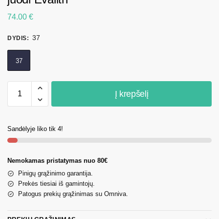
74.00
€
37
DYDIS
:
37
Į krepšelį
Sandėlyje liko tik 4!
Nemokamas pristatymas nuo 80€
Pinigų grąžinimo garantija.
Prekės tiesiai iš gamintojų.
Patogus prekių grąžinimas su Omniva.