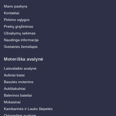
Mano paskyra
Kontaktai
Pirkimo sąlygos
Prekių grąžinimas
Užsakymų sekimas
Naudinga informacija
Svetainės žemėlapis
Moteriška avalynė
Laisvalaikio avalynė
Auliniai batai
Basutės moterims
Aukštakulniai
Balerinos bateliai
Mokasinai
Kambarinės ir Lauko šlepetės
Ortopedinė avalynė