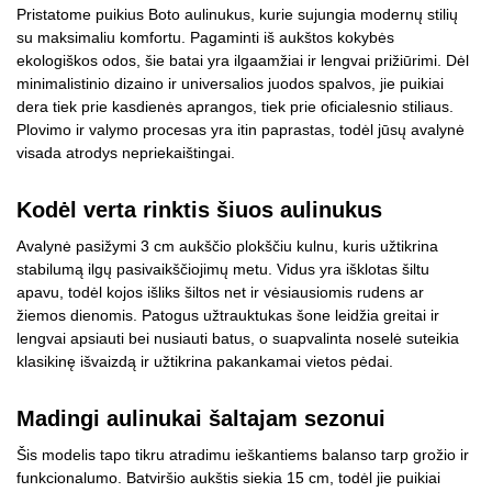
Pristatome puikius Boto aulinukus, kurie sujungia modernų stilių
su maksimaliu komfortu. Pagaminti iš aukštos kokybės
ekologiškos odos, šie batai yra ilgaamžiai ir lengvai prižiūrimi. Dėl
minimalistinio dizaino ir universalios juodos spalvos, jie puikiai
dera tiek prie kasdienės aprangos, tiek prie oficialesnio stiliaus.
Plovimo ir valymo procesas yra itin paprastas, todėl jūsų avalynė
visada atrodys nepriekaištingai.
Kodėl verta rinktis šiuos aulinukus
Avalynė pasižymi 3 cm aukščio plokščiu kulnu, kuris užtikrina
stabilumą ilgų pasivaikščiojimų metu. Vidus yra išklotas šiltu
apavu, todėl kojos išliks šiltos net ir vėsiausiomis rudens ar
žiemos dienomis. Patogus užtrauktukas šone leidžia greitai ir
lengvai apsiauti bei nusiauti batus, o suapvalinta noselė suteikia
klasikinę išvaizdą ir užtikrina pakankamai vietos pėdai.
Madingi aulinukai šaltajam sezonui
Šis modelis tapo tikru atradimu ieškantiems balanso tarp grožio ir
funkcionalumo. Batviršio aukštis siekia 15 cm, todėl jie puikiai