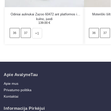
Odiniai aulinukai Zazoo 60472 ant platformos ir
Moteriški šil
kulno, juodi
139.00
€
36
37
36
37
+1
Apie AvalyneTau
Apie mus
Privatumo politika
Kontaktai
Informacija Pirkėjui