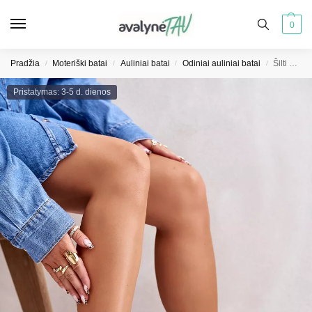
0
Pradžia
Moteriški batai
Auliniai batai
Odiniai auliniai batai
Šilti moteriški aulinukai su užtrauktuku juodi Evalith
/
/
/
/
Pristatymas: 3-5 d. dienos