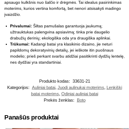
apsaugo kulkšnis nuo šalčio ir drėgmės. Tai idealus pasirinkimas
moterims, kurios vertina komfortą, bet nenori atsisakyti madingo
įvaizdžio.
Privalumai:
Šiltas pamušalas garantuoja jaukumą;
užtrauktukas palengvina apsiavimą; tinka prie daugelio
drabužių derinių; ekologiška oda yra draugiška aplinkai.
Trūkumai:
Kadangi batai yra klasikinio dizaino, jie neturi
papildomų dekoratyvinių detalių, jei ieškote itin puošnaus
modelio; prieš perkant svarbu atidžiai pasitikrinti dydžių lentelę,
nes dydžiai yra standartiniai.
Produkto kodas:
33631-21
Kategorijos:
Auliniai batai
,
Juodi aulinukai moterims
,
Lenkiški
batai moterims
,
Odiniai auliniai batai
Prekės ženklas:
Boto
Panašūs produktai