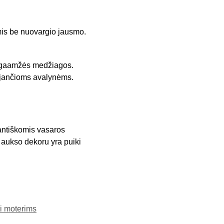
omis be nuovargio jausmo.
ilgaamžės medžiagos.
laujančioms avalynėms.
gantiškomis vasaros
 aukso dekoru yra puiki
ai moterims