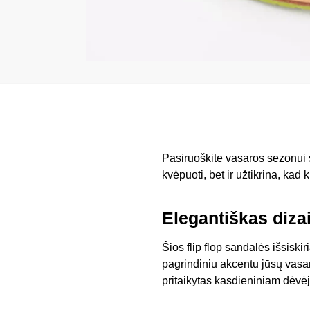
Pasiruoškite vasaros sezonui
kvėpuoti, bet ir užtikrina, kad 
Elegantiškas diza
Šios flip flop sandalės išsiski
pagrindiniu akcentu jūsų vas
pritaikytas kasdieniniam dėvėj