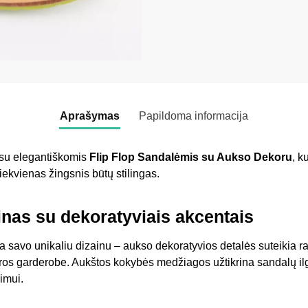
Aprašymas
Papildoma informacija
 su elegantiškomis
Flip Flop Sandalėmis su Aukso Dekoru
, k
kiekvienas žingsnis būtų stilingas.
inas su dekoratyviais akcentais
ria savo unikaliu dizainu – aukso dekoratyvios detalės suteikia raf
aros garderobe. Aukštos kokybės medžiagos užtikrina sandalų 
imui.