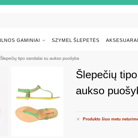
ILNOS GAMINIAI
SZYMEL ŠLEPETĖS
AKSESUARA
Šlepečių tipo sandalai su aukso puošyba
Šlepečių tipo
aukso puošy
Produkto šiuo metu neturim