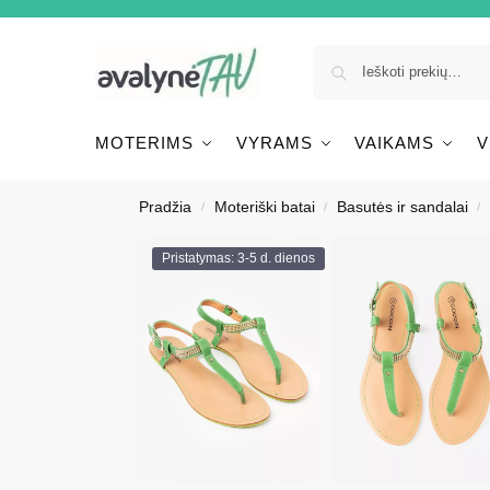
MOTERIMS
VYRAMS
VAIKAMS
V
Pradžia
Moteriški batai
Basutės ir sandalai
/
/
/
Pristatymas: 3-5 d. dienos