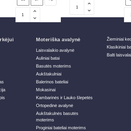
Žieminiai ke
rkėjui
Moteriška avalynė
Klasikiniai b
Laisvalaikio avalynė
Balti laisvala
Auliniai batai
Basutės moterims
Aukštakulniai
as
Balerinos bateliai
ija
Mokasinai
pis
Kambarinės ir Lauko šlepetės
Ortopedinė avalynė
Aukštakulnės basutės
moterims
Proginiai bateliai moterims