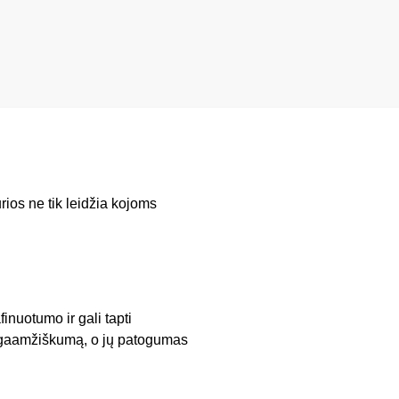
urios ne tik leidžia kojoms
inuotumo ir gali tapti
ilgaamžiškumą, o jų patogumas