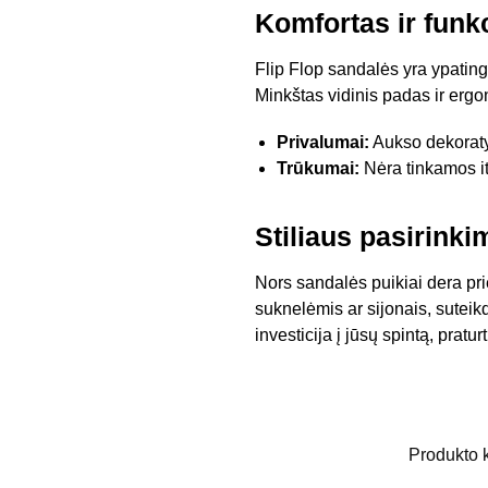
Komfortas ir fun
Flip Flop sandalės yra ypating
Minkštas vidinis padas ir erg
Privalumai:
Aukso dekoraty
Trūkumai:
Nėra tinkamos it
Stiliaus pasirink
Nors sandalės puikiai dera pri
suknelėmis ar sijonais, sutei
investicija į jūsų spintą, pratu
Produkto 