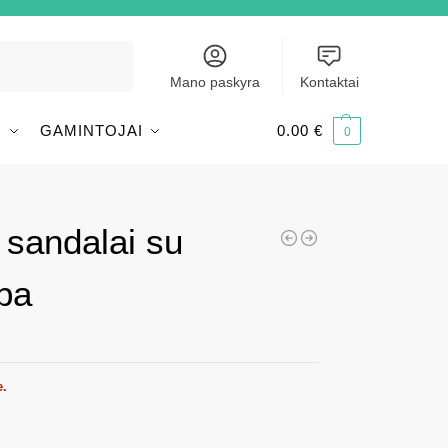
Ieškoti
Mano paskyra
Kontaktai
I
GAMINTOJAI
0.00
€
0
 sandalai su
ba
e.