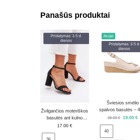
Panašūs produktai
Pristatymas: 3-5 d.
Akcija!
dienos
Pristatymas: 3-5 d.
dienos
Šviesios smėlio
spalvos basutės – 4
Žvilgančios moteriškos
išpardavimas
19.00
€
basutės ant kulno
38.00
€
Kavina juodos
17.00
€
40
36