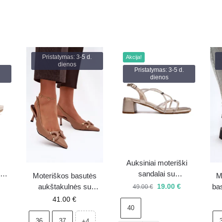
Pristatymas: 3-5 d.
Akcija!
dienos
Pristatymas: 3-5 d.
dienos
Auksiniai moteriški
0 –
sandalai su
Moteriškos basutės
M
dekoratyviniais
19.00
€
aukštakulnės su
bas
49.00
€
dirželiais Sergio Leone
dekoratyvine detale
su
41.00
€
– 40 – išpardavimas
40
rudos spalvos Brienne
36
37
+4