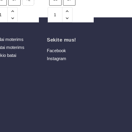
dai moterims
Sekite mus!
atai moterims
Facebook
ikio batai
Instagram