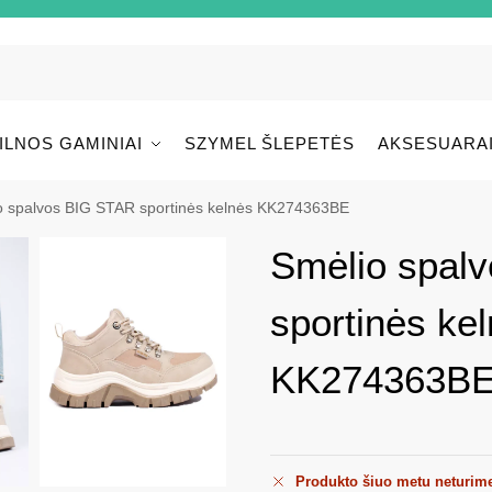
ILNOS GAMINIAI
SZYMEL ŠLEPETĖS
AKSESUARA
o spalvos BIG STAR sportinės kelnės KK274363BE
Smėlio spal
sportinės ke
KK274363B
Produkto šiuo metu neturim