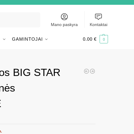
Ieškoti
Mano paskyra
Kontaktai
I
GAMINTOJAI
0.00
€
0
vos BIG STAR
lnės
E
e.