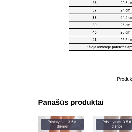
36
23,5 c
37
24 cm
38
24,5 c
39
25 cm
40
26 cm
41
26,5 c
*šioje lentelėje pateiktos ap
Produk
Panašūs produktai
Pristatymas: 3-5 d.
Pristatymas: 3-5 d.
dienos
dienos