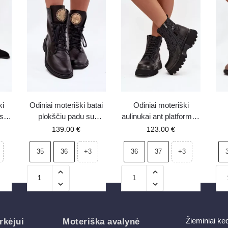
ki
Odiniai moteriški batai
Odiniai moteriški
 su
plokščiu padu su
aulinukai ant platformos
auksine detale Zazoo
su užrašais ir
139.00
€
123.00
€
di
3084 juodi
dekoratyviniu elementu
gėl
Artiker 57C2273 juodi
35
36
36
37
+3
+3
Žieminiai ke
rkėjui
Moteriška avalynė