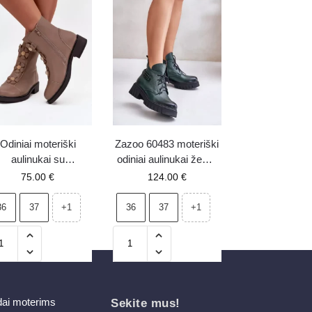
Odiniai moteriški
Zazoo 60483 moteriški
aulinukai su
odiniai aulinukai žema
dekoratyviomis
aulų dalimi, šiltinti,
75.00
€
124.00
€
ėmis, šiltinti, smėlio
tamsiai žali
spalvos Belverine
36
37
36
37
+1
+1
dai moterims
Sekite mus!