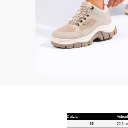
Dydžiai
Vidpadž
35
22,5 c