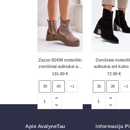
Zazoo 60498 moteriški
Zomšiniai moteriš
zomšiniai aulinukai ant
aulinukai ant kulno
platformos ir klyno,
reljefu, pašiltinti
131.00
€
72.00
€
smėlio spalvos
Vinceza 66801 juo
39
40
36
38
+1
+1
Apie AvalyneTau
Informacija Pi