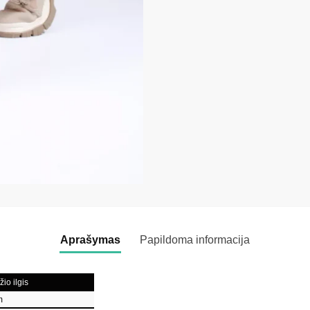
Aprašymas
Papildoma informacija
io ilgis
m