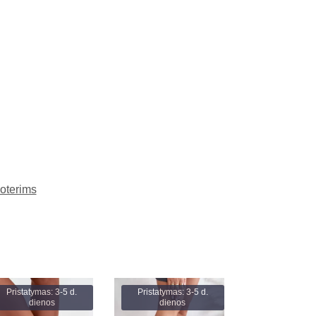
moterims
Pristatymas: 3-5 d.
Pristatymas: 3-5 d.
dienos
dienos