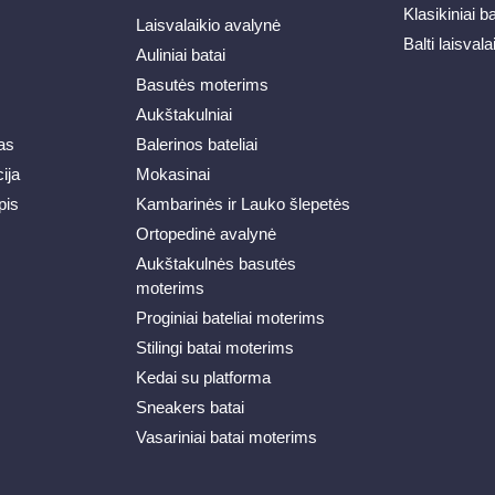
Klasikiniai b
Laisvalaikio avalynė
Balti laisvala
Auliniai batai
Basutės moterims
Aukštakulniai
as
Balerinos bateliai
ija
Mokasinai
pis
Kambarinės ir Lauko šlepetės
Ortopedinė avalynė
Aukštakulnės basutės
moterims
Proginiai bateliai moterims
Stilingi batai moterims
Kedai su platforma
Sneakers batai
Vasariniai batai moterims