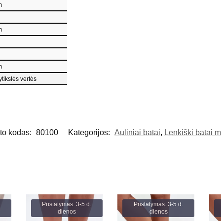
m
m
m
ytikslės vertės
to kodas:
80100
Kategorijos:
Auliniai batai
,
Lenkiški batai 
Pristatymas: 3-5 d.
Pristatymas: 3-5 d.
dienos
dienos