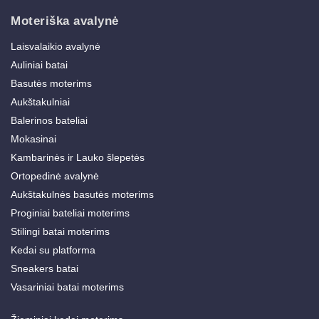
Moteriška avalynė
Laisvalaikio avalynė
Auliniai batai
Basutės moterims
Aukštakulniai
Balerinos bateliai
Mokasinai
Kambarinės ir Lauko šlepetės
Ortopedinė avalynė
Aukštakulnės basutės moterims
Proginiai bateliai moterims
Stilingi batai moterims
Kedai su platforma
Sneakers batai
Vasariniai batai moterims