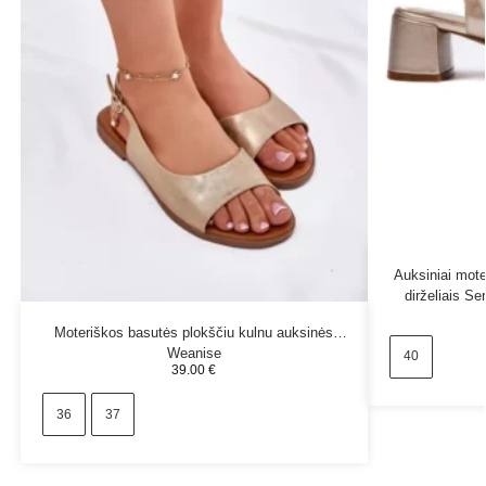
Auksiniai mote
dirželiais S
Moteriškos basutės plokščiu kulnu auksinės
Weanise
40
39.00
€
36
37