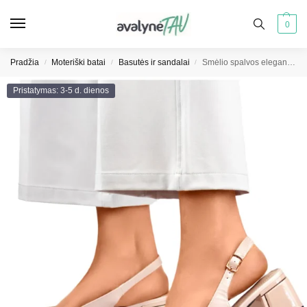
0
Pradžia
Moteriški batai
Basutės ir sandalai
Smėlio spalvos elegantiški moteriški žemi smailianosiai sandalai
/
/
/
Pristatymas: 3-5 d. dienos