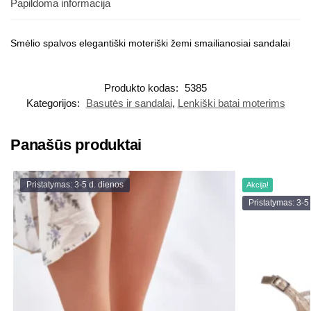
Papildoma informacija
Smėlio spalvos elegantiški moteriški žemi smailianosiai sandalai
Produkto kodas:
5385
Kategorijos:
Basutės ir sandalai
,
Lenkiški batai moterims
Panašūs produktai
Pristatymas: 3-5 d. dienos
Akcija!
Pristatymas: 3-5