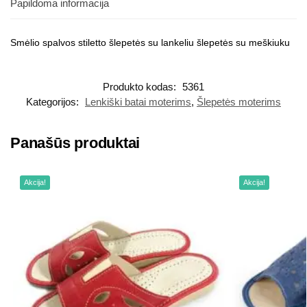
Papildoma informacija
Smėlio spalvos stiletto šlepetės su lankeliu šlepetės su meškiuku
Produkto kodas:
5361
Kategorijos:
Lenkiški batai moterims
,
Šlepetės moterims
Panašūs produktai
Akcija!
Akcija!