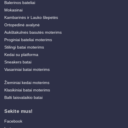
Balerinos bateliai
Mokasinai
Kambarinės ir Lauko šlepetės
Ortopedinė avalynė
Aukštakulnės basutės moterims
Proginiai bateliai moterims
Stilingi batai moterims
Kedai su platforma
Sneakers batai
Vasariniai batai moterims
Žieminiai kedai moterims
Klasikiniai batai moterims
Balti laisvalaikio batai
Sekite mus!
Facebook