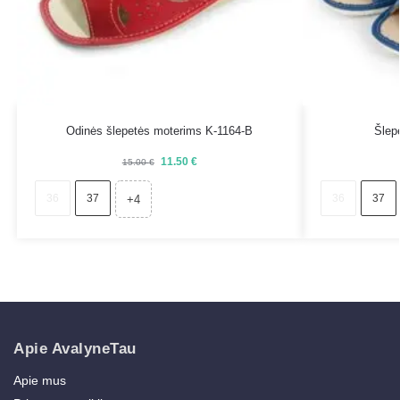
Odinės šlepetės moterims K-1164-B
Šlep
11.50
€
15.00
€
36
37
36
37
+4
Apie AvalyneTau
Apie mus