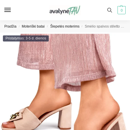
0
Pradžia
Moteriški batai
Šlepetės moterims
Smėlio spalvos stiletto šlepetės su lankeliu šlepetės su meškiuku
/
/
/
Pristatymas: 3-5 d. dienos