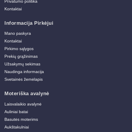
Privatumo politika
Kontaktai
Informacija Pirkėjui
Mano paskyra
Kontaktai
Pirkimo sąlygos
Prekių grąžinimas
Užsakymų sekimas
Naudinga informacija
Svetainės žemėlapis
Moteriška avalynė
Laisvalaikio avalynė
Auliniai batai
Basutės moterims
Aukštakulniai