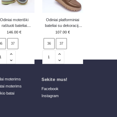
Odiniai moteriški
Odiniai platforminiai
raštuoti bateliai
bateliai su dekoracija
iejka 06784-09 žali
smėlio spalvos Lemar
146.00
€
107.00
€
Lehira
36
37
36
37
dai moterims
Sekite mus!
atai moterims
Facebook
ikio batai
Instagram