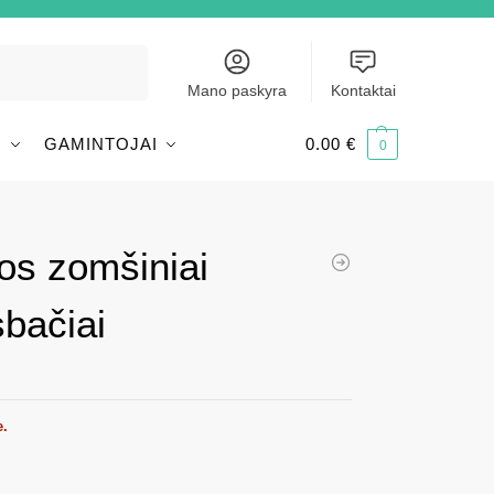
Ieškoti
Mano paskyra
Kontaktai
I
GAMINTOJAI
0.00
€
0
os zomšiniai
sbačiai
e.