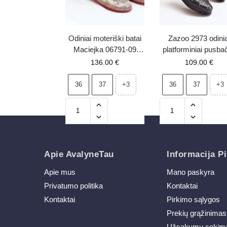
Odiniai moteriški batai
Zazoo 2973 odinia
Maciejka 06791-09
platforminiai pusbač
šviesiai žali
su ažūriniu raštu ju
136.00
€
109.00
€
36
37
36
37
+3
+3
Apie AvalyneTau
Informacija Pi
Apie mus
Mano paskyra
Privatumo politika
Kontaktai
Kontaktai
Pirkimo sąlygos
Prekių grąžinimas
Užsakymų sekim