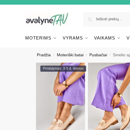
MOTERIMS
VYRAMS
VAIKAMS
V
Pradžia
Moteriški batai
Pusbačiai
Smėlio sp
/
/
/
Pristatymas: 3-5 d. dienos