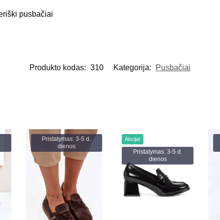
riški pusbačiai
Produkto kodas:
310
Kategorija:
Pusbačiai
Pristatymas: 3-5 d.
Akcija!
dienos
Pristatymas: 3-5 d.
dienos