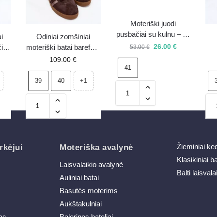
Moteriški juodi
pusbačiai su kulnu – 41
i
Odiniai zomšiniai
– išpardavimas
26.00
€
iai
moteriški batai barefoot
53.00
€
odi
stiliaus Zazoo N1341
Mac
109.00
€
41
šokoladiniai
39
40
+1
Žieminiai ke
rkėjui
Moteriška avalynė
Klasikiniai b
Laisvalaikio avalynė
Balti laisvala
Auliniai batai
Basutės moterims
Aukštakulniai
as
Balerinos bateliai