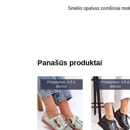
Smėlio spalvos zomšiniai mote
Panašūs produktai
Pristatymas: 3-5 d.
Pristatymas: 3-5 d.
dienos
dienos