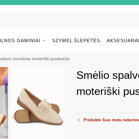
ILNOS GAMINIAI
SZYMEL ŠLEPETĖS
AKSESUARA
alvos zomšiniai moteriški pusbačiai
Smėlio spalv
moteriški pu
Produkto šiuo metu neturim