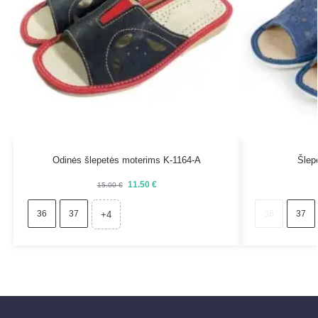
Odinės šlepetės moterims K-1164-A
Šlep
11.50
€
15.00
€
36
37
36
37
+4