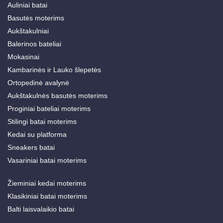
Auliniai batai
Basutės moterims
Aukštakulniai
Balerinos bateliai
Mokasinai
Kambarinės ir Lauko šlepetės
Ortopedinė avalynė
Aukštakulnės basutės moterims
Proginiai bateliai moterims
Stilingi batai moterims
Kedai su platforma
Sneakers batai
Vasariniai batai moterims
Žieminiai kedai moterims
Klasikiniai batai moterims
Balti laisvalaikio batai