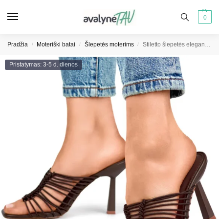
0
Pradžia
Moteriški batai
Šlepetės moterims
Stiletto šlepetės elegantiškos elastingos moteriškos stiletto šlepetės rudos spalvos
/
/
/
Pristatymas: 3-5 d. dienos