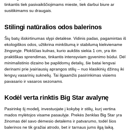
tinkantis tiek pasivaikščiojimams mieste, tiek darbui biure ar
susitikimams su draugais.
Stilingi natūralios odos balerinos
Šių batų išskirtinumas slypi detalėse. Vidinis padas, pagamintas iš
ekologiškos odos, užtikrina minkštumą ir stabilumą kiekviename
žingsnyje. Plokščias kulnas, kurio aukštis siekia 1 cm, yra itin
praktiškas sprendimas, tinkantis intensyviam gyvenimo būdui. Dėl
minimalistinio dizaino be papildomų detalių, šie batai lengvai
derinami prie įvairiausių aprangos stilių – nuo klasikinių džinsų iki
lengvų vasarinių suknelių. Tai ilgaamžis pasirinkimas visiems
pavasario ir vasaros sezonams.
Kodėl verta rinktis Big Star avalynę
Pasirinkę šį modelį, investuojate į kokybę ir stilių, kurį vertina
mados mylėtojos visame pasaulyje. Prekės ženklas Big Star yra
žinomas dėl savo dėmesio detalėms ir patvarumo, todėl šios
balerinos ne tik gražiai atrodo, bet ir tarnaus jums ilgą laiką.