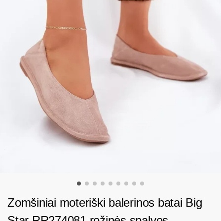
Zomšiniai moteriški balerinos batai Big
Star RR274081 rožinės spalvos