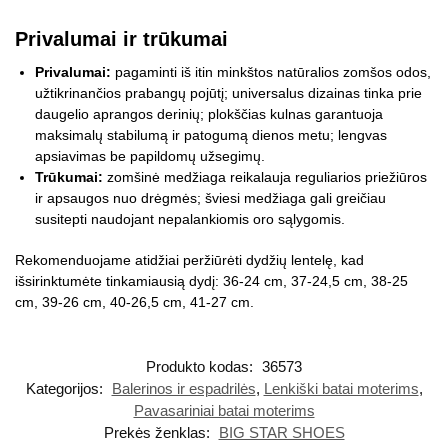
Privalumai ir trūkumai
Privalumai:
pagaminti iš itin minkštos natūralios zomšos odos,
užtikrinančios prabangų pojūtį; universalus dizainas tinka prie
daugelio aprangos derinių; plokščias kulnas garantuoja
maksimalų stabilumą ir patogumą dienos metu; lengvas
apsiavimas be papildomų užsegimų.
Trūkumai:
zomšinė medžiaga reikalauja reguliarios priežiūros
ir apsaugos nuo drėgmės; šviesi medžiaga gali greičiau
susitepti naudojant nepalankiomis oro sąlygomis.
Rekomenduojame atidžiai peržiūrėti dydžių lentelę, kad
išsirinktumėte tinkamiausią dydį: 36-24 cm, 37-24,5 cm, 38-25
cm, 39-26 cm, 40-26,5 cm, 41-27 cm.
Produkto kodas:
36573
Kategorijos:
Balerinos ir espadrilės
,
Lenkiški batai moterims
,
Pavasariniai batai moterims
Prekės ženklas:
BIG STAR SHOES