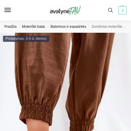
0
Pradžia
Moteriški batai
Balerinos ir espadrilės
Zomšiniai moteriški balerinos batai Big Star RR274081 rožinės spalvos
/
/
/
Pristatymas: 3-5 d. dienos