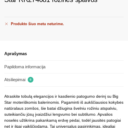
Produkto šiuo metu neturime.
Aprašymas
Papildoma informacija
Atsiliepimai
0
Atraskite tobulą elegancijos ir kasdienio patogumo derinį su Big
Star moteriškomis balerinomis. Pagaminti iš aukščiausios kokybės
natūralaus zomšos, šie batai džiugina švelniu rožiniu atspalviu,
suteikiančiu jūsų įvaizdžiui lengvumo bei subtilumo. Apvalios
noselės užtikrina pakankamą erdvę pėdai, todėl jausitės patogiai
net ir ilgai vaikščiodama. Tai universalus pasirinkimas, idealiai