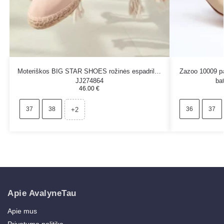
Moteriškos BIG STAR SHOES rožinės espadrilės
Zazoo 10009 pa
JJ274864
bat
46.00
€
37
38
36
37
+2
Apie AvalyneTau
Apie mus
Privatumo politika