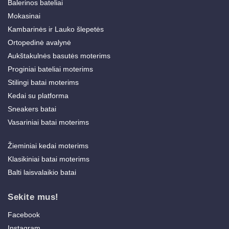
Balerinos bateliai
Mokasinai
Kambarinės ir Lauko šlepetės
Ortopedinė avalynė
Aukštakulnės basutės moterims
Proginiai bateliai moterims
Stilingi batai moterims
Kedai su platforma
Sneakers batai
Vasariniai batai moterims
Žieminiai kedai moterims
Klasikiniai batai moterims
Balti laisvalaikio batai
Sekite mus!
Facebook
Instagram