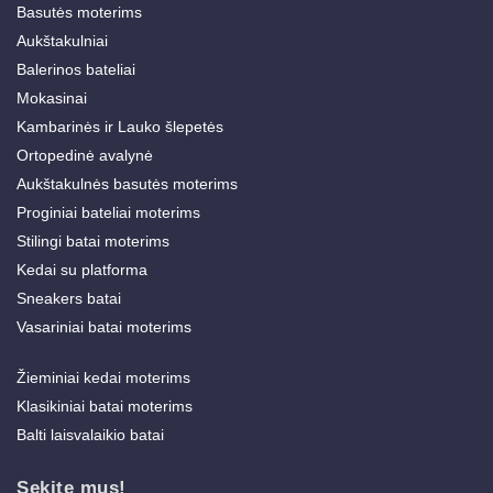
Basutės moterims
Aukštakulniai
Balerinos bateliai
Mokasinai
Kambarinės ir Lauko šlepetės
Ortopedinė avalynė
Aukštakulnės basutės moterims
Proginiai bateliai moterims
Stilingi batai moterims
Kedai su platforma
Sneakers batai
Vasariniai batai moterims
Žieminiai kedai moterims
Klasikiniai batai moterims
Balti laisvalaikio batai
Sekite mus!