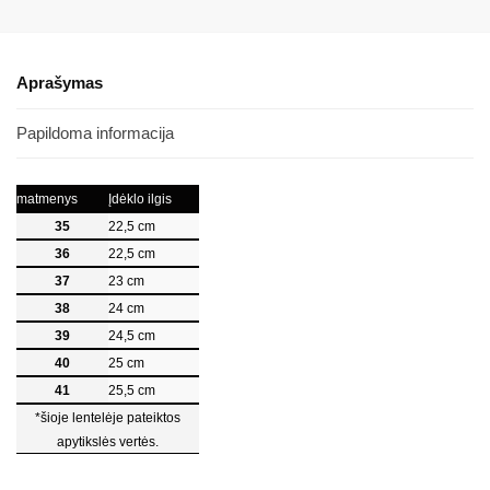
Aprašymas
Papildoma informacija
matmenys
Įdėklo ilgis
35
22,5 cm
36
22,5 cm
37
23 cm
38
24 cm
39
24,5 cm
40
25 cm
41
25,5 cm
*šioje lentelėje pateiktos
apytikslės vertės.