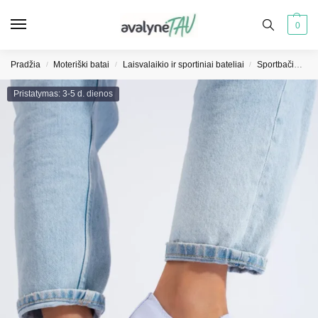
0
Pradžia
Moteriški batai
Laisvalaikio ir sportiniai bateliai
Sportbačiai moterims
/
/
/
Pristatymas: 3-5 d. dienos