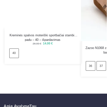
Kreminės spalvos moteriški sportbačiai stambiu
padu – 40 – išpardavimas
14.00
€
26.00
€
Zazoo N1068 zom
ba
40
36
37
Apie AvalyneTau