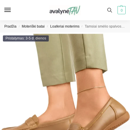
0
Pradžia
Moteriški batai
Loaferiai moterims
Tamsiai smėlio spalvos patogūs moteriški mokasinai
/
/
/
Pristatymas: 3-5 d. dienos