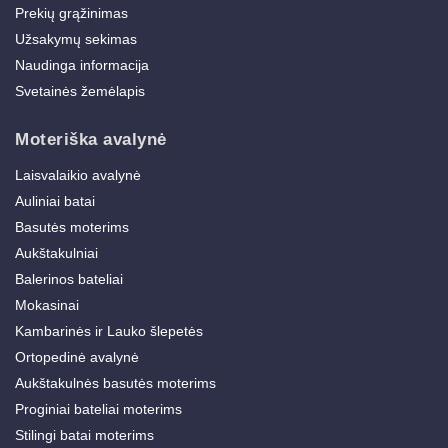
Prekių grąžinimas
Užsakymų sekimas
Naudinga informacija
Svetainės žemėlapis
Moteriška avalynė
Laisvalaikio avalynė
Auliniai batai
Basutės moterims
Aukštakulniai
Balerinos bateliai
Mokasinai
Kambarinės ir Lauko šlepetės
Ortopedinė avalynė
Aukštakulnės basutės moterims
Proginiai bateliai moterims
Stilingi batai moterims