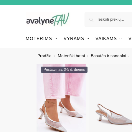
MOTERIMS
VYRAMS
VAIKAMS
V
Pradžia
Moteriški batai
Basutės ir sandalai
/
/
/
Pristatymas: 3-5 d. dienos