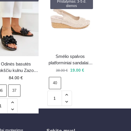
Pristatymas: 3-5 d.
dienos
Smėlio spalvos
platforminiai sandalai –
Odinės basutės
40 – išpardavimas
19.00
€
okščiu kulnu Zazoo
38.00
€
40425 juodos
84.00
€
40
36
37
dai moterims
Sekite mus!