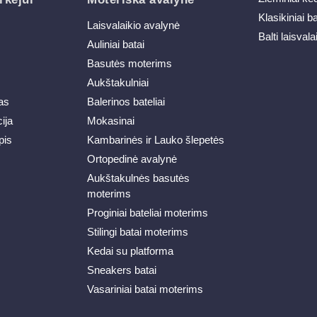
Klasikiniai b
Laisvalaikio avalynė
Balti laisvala
Auliniai batai
Basutės moterims
Aukštakulniai
as
Balerinos bateliai
ija
Mokasinai
pis
Kambarinės ir Lauko šlepetės
Ortopedinė avalynė
Aukštakulnės basutės
moterims
Proginiai bateliai moterims
Stilingi batai moterims
Kedai su platforma
Sneakers batai
Vasariniai batai moterims