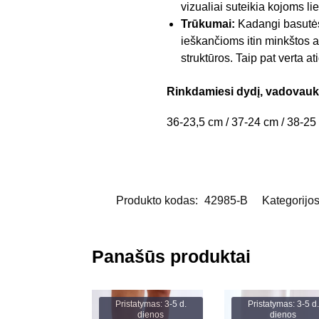
vizualiai suteikia kojoms l
Trūkumai:
Kadangi basutės 
ieškančioms itin minkštos av
struktūros. Taip pat verta at
Rinkdamiesi dydį, vadovauki
36-23,5 cm / 37-24 cm / 38-25
Produkto kodas:
42985-B
Kategorijo
Panašūs produktai
Pristatymas: 3-5 d.
Pristatymas: 3-5 d.
dienos
dienos