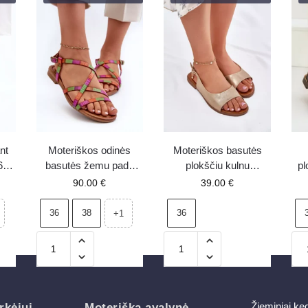
nt
Moteriškos odinės
Moteriškos basutės
6
basutės žemu padu
plokščiu kulnu
pl
Maciejka 06635-39
auksinės Weanise
90.00
€
39.00
€
įvairiaspalvės
36
38
36
+1
Žieminiai ke
rkėjui
Moteriška avalynė