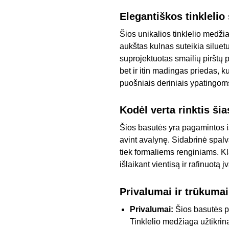
Elegantiškos tinklelio
Šios unikalios tinklelio medž
aukštas kulnas suteikia siluet
suprojektuotas smailių pirštų p
bet ir itin madingas priedas, k
puošniais deriniais ypatingo
Kodėl verta rinktis ši
Šios basutės yra pagamintos iš
avint avalynę. Sidabrinė spalv
tiek formaliems renginiams. Kla
išlaikant vientisą ir rafinuotą 
Privalumai ir trūkumai
Privalumai:
Šios basutės pa
Tinklelio medžiaga užtikrina