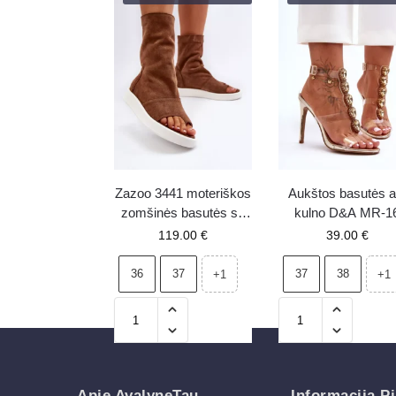
Zazoo 3441 moteriškos
Aukštos basutės a
zomšinės basutės su
kulno D&A MR-1
auliuku rudos
auksinės
119.00
€
39.00
€
36
37
37
38
+1
+1
Apie AvalyneTau
Informacija Pi