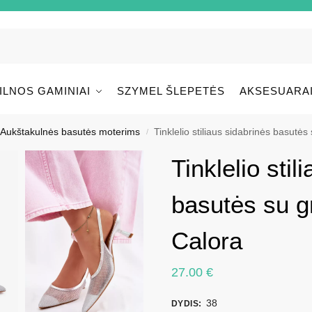
ILNOS GAMINIAI
SZYMEL ŠLEPETĖS
AKSESUARA
Aukštakulnės basutės moterims
Tinklelio stiliaus sidabrinės basutė
/
Tinklelio stil
basutės su g
Calora
27.00
€
38
DYDIS
: