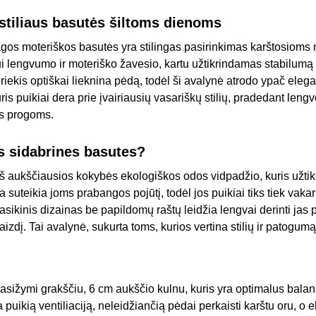
 stiliaus basutės šiltoms dienoms
iagos moteriškos basutės yra stilingas pasirinkimas karštosioms
ui lengvumo ir moteriško žavesio, kartu užtikrindamas stabilumą 
riekis optiškai lieknina pėdą, todėl ši avalynė atrodo ypač elegan
uris puikiai dera prie įvairiausių vasariškų stilių, pradedant len
ms progoms.
as sidabrines basutes?
 aukščiausios kokybės ekologiškos odos vidpadžio, kuris užtikri
a suteikia joms prabangos pojūtį, todėl jos puikiai tiks tiek vak
sikinis dizainas be papildomų raštų leidžia lengvai derinti jas p
įvaizdį. Tai avalynė, sukurta toms, kurios vertina stilių ir patogum
sižymi grakščiu, 6 cm aukščio kulnu, kuris yra optimalus balans
 puikią ventiliaciją, neleidžiančią pėdai perkaisti karštu oru, o 