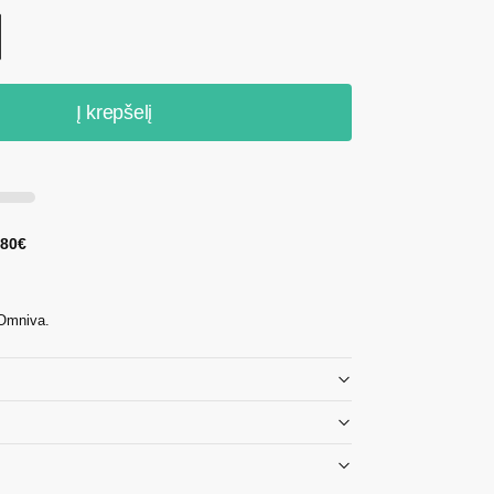
Į krepšelį
 80€
 Omniva.