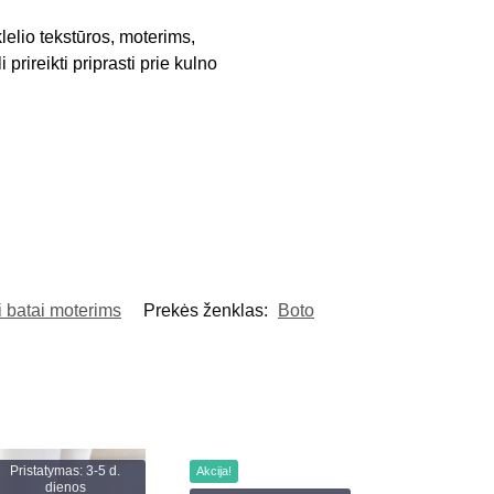
elio tekstūros, moterims,
rireikti priprasti prie kulno
i batai moterims
Prekės ženklas:
Boto
Pristatymas: 3-5 d.
Akcija!
dienos