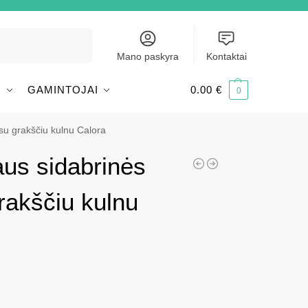
Ieškoti
Mano paskyra
Kontaktai
I
GAMINTOJAI
0.00
€
0
s su grakščiu kulnu Calora
iaus sidabrinės
rakščiu kulnu