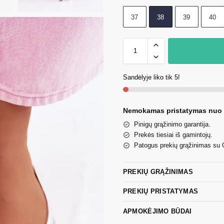
37
38
39
40
Sandėlyje liko tik 5!
Nemokamas pristatymas nuo
Pinigų grąžinimo garantija.
Prekės tiesiai iš gamintojų.
Patogus prekių grąžinimas su
PREKIŲ GRĄŽINIMAS
PREKIŲ PRISTATYMAS
APMOKĖJIMO BŪDAI