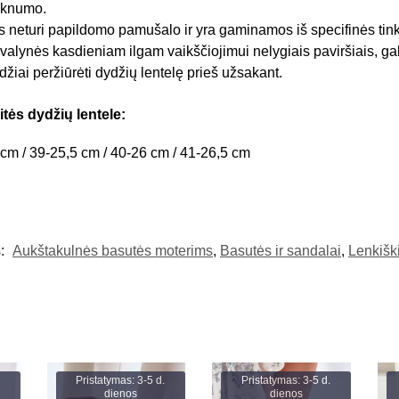
ieknumo.
neturi papildomo pamušalo ir yra gaminamos iš specifinės tinkl
alynės kasdieniam ilgam vaikščiojimui nelygiais paviršiais, gali p
idžiai peržiūrėti dydžių lentelę prieš užsakant.
tės dydžių lentele:
 cm / 39-25,5 cm / 40-26 cm / 41-26,5 cm
s:
Aukštakulnės basutės moterims
,
Basutės ir sandalai
,
Lenkišk
Pristatymas: 3-5 d.
Pristatymas: 3-5 d.
dienos
dienos