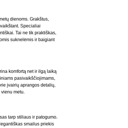
 metų dienoms. Grakštus,
vaikštant. Specialiai
tiškai. Tai ne tik praktiškas,
gvomis suknelėmis ir baigiant
na komfortą net ir ilgą laiką
ariniams pasivaikščiojimams,
rie įvairių aprangos detalių,
ą vienu metu.
as tarp stiliaus ir patogumo.
elegantiškas smailus priekis