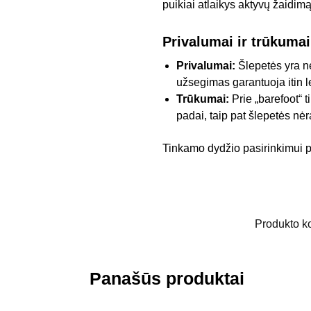
puikiai atlaikys aktyvų žaidim
Privalumai ir trūkumai
Privalumai:
Šlepetės yra ne
užsegimas garantuoja itin 
Trūkumai:
Prie „barefoot“ t
padai, taip pat šlepetės nėr
Tinkamo dydžio pasirinkimui p
Produkto k
Panašūs produktai