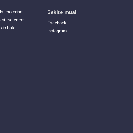
dai moterims
Sekite mus!
atai moterims
Facebook
ikio batai
Instagram