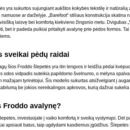
ės yra sukurtos sujungiant aukštos kokybės tekstilę ir natūralią
amuose ar darželyje. „Barefoot“ stiliaus konstrukcija skatina 
a visišką laisvę bei komfortą kiekvieno žingsnio metu. Dvigubas 
uti, bet ir padeda puikiai pritaikyti avalynę prie pėdos formos. Tai
iems.
s sveikai pėdų raidai
ų šios Froddo šlepetės yra itin lengvos ir leidžia pėdai kvėpuoti
os odos vidpadis suteikia papildomo švelnumo, o mėlyna spalva
m mažajam tyrinėtojui. Šis modelis sukurtas atsižvelgiant į auga
stabilumą be jokios nereikalingos apkrovos, kurią dažnai sukelia
is Froddo avalynę?
šlepetes, investuojate į vaiko komfortą ir sveiką vystymąsi. Dėl p
škai apsiauti batus, taip ugdydami kasdienius įgūdžius. Šlepetės 