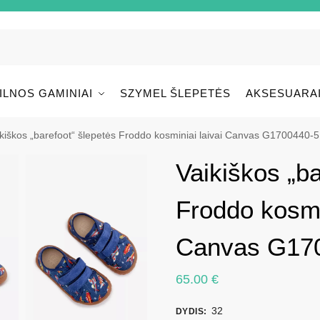
ILNOS GAMINIAI
SZYMEL ŠLEPETĖS
AKSESUARA
kiškos „barefoot“ šlepetės Froddo kosminiai laivai Canvas G1700440-
Vaikiškos „ba
Froddo kosmin
Canvas G170
65.00
€
32
DYDIS
: