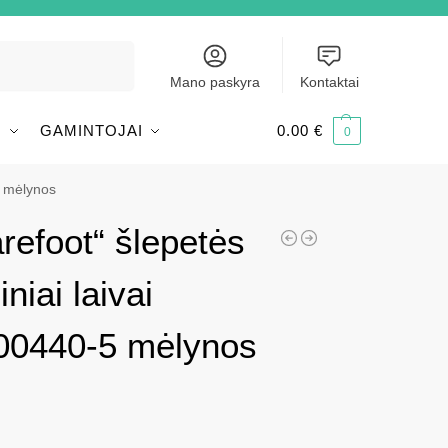
Ieškoti
Mano paskyra
Kontaktai
I
GAMINTOJAI
0.00
€
0
5 mėlynos
refoot“ šlepetės
iai laivai
0440-5 mėlynos