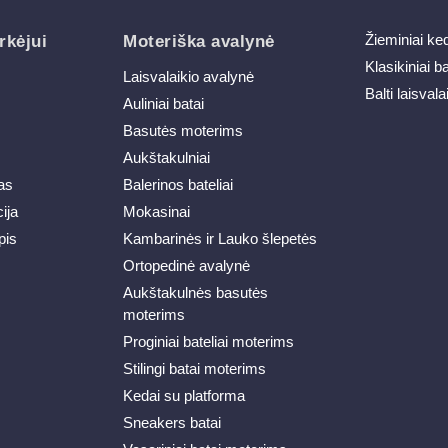
Žieminiai ke
rkėjui
Moteriška avalynė
Klasikiniai b
Laisvalaikio avalynė
Balti laisvala
Auliniai batai
Basutės moterims
Aukštakulniai
as
Balerinos bateliai
ija
Mokasinai
pis
Kambarinės ir Lauko šlepetės
Ortopedinė avalynė
Aukštakulnės basutės
moterims
Proginiai bateliai moterims
Stilingi batai moterims
Kedai su platforma
Sneakers batai