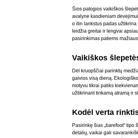
Šios patogios vaikiškos šlepet
avalyne kasdieniam dėvėjimui n
o itin lankstus padas užtikrin
leidžia greitai ir lengvai apsia
pasirinkimas patiems mažiaus
Vaikiškos šlepetė
Dėl kruopščiai parinktų medžiag
gaivios visą dieną. Ekologišk
motyvu tikrai patiks kiekviena
užtikrinant tinkamą atramą ir 
Kodėl verta rinkt
Pasirinkę šias „barefoot“ tipo 
detalių, vaikai gali savaranki