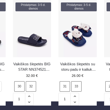
Pristatymas: 3-5 d.
Pristatymas: 3-5 d.
dienos
dienos
BIG
Vaikiškos šlepetės BIG
Vaikiškos šlepetės su
Va
u
STAR NN374521
storu padu ir kailiuku
41
tamsiai mėlynos
tamsiai mėlynos Dasca
32.00
€
26.00
€
30
32
31
33