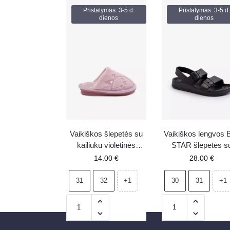
Pristatymas: 3-5 d.
Pristatymas: 3-5 d.
dienos
dienos
Vaikiškos šlepetės su
Vaikiškos lengvos 
kailiuku violetinės
STAR šlepetės s
Norene
sagtimis NN3745
14.00
€
28.00
€
Juodos
31
32
30
31
+1
+1