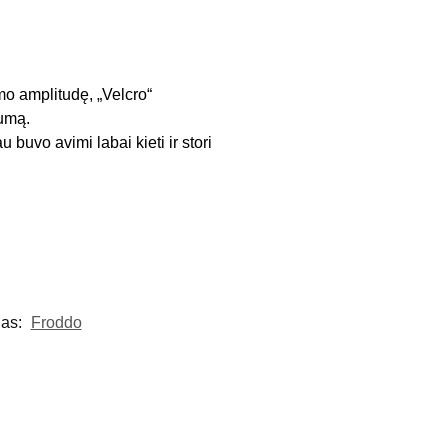
mo amplitudę, „Velcro“
kumą.
 buvo avimi labai kieti ir stori
las:
Froddo