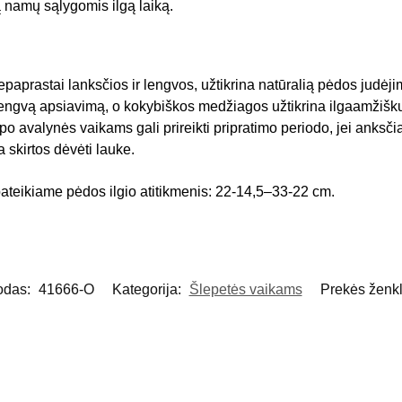
ą namų sąlygomis ilgą laiką.
paprastai lanksčios ir lengvos, užtikrina natūralią pėdos judėji
lengvą apsiavimą, o kokybiškos medžiagos užtikrina ilgaamžiš
ipo avalynės vaikams gali prireikti pripratimo periodo, jei anksčiau
a skirtos dėvėti lauke.
ateikiame pėdos ilgio atitikmenis: 22-14,5–33-22 cm.
odas:
41666-O
Kategorija:
Šlepetės vaikams
Prekės ženk