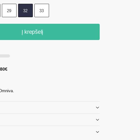
29
32
33
Į krepšelį
 80€
 Omniva.