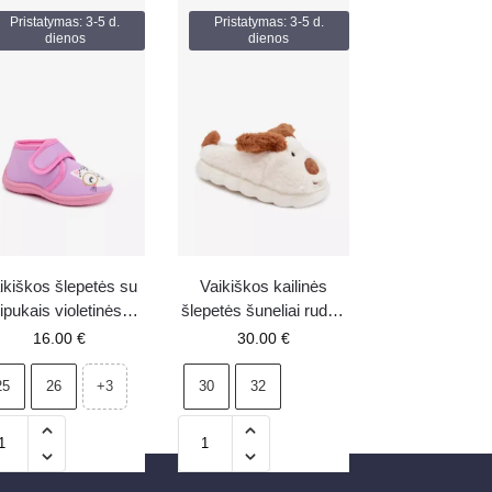
Pristatymas: 3-5 d.
Pristatymas: 3-5 d.
dienos
dienos
ikiškos šlepetės su
Vaikiškos kailinės
lipukais violetinės
šlepetės šuneliai rudos
Katline
Farnise
16.00
€
30.00
€
25
26
30
32
+3