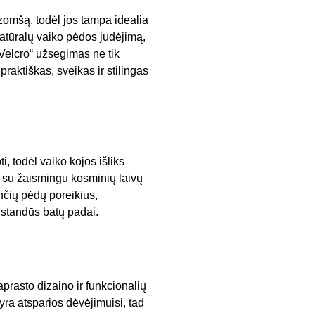
 zomšą, todėl jos tampa idealia
natūralų vaiko pėdos judėjimą,
„Velcro“ užsegimas ne tik
 praktiškas, sveikas ir stilingas
, todėl vaiko kojos išliks
 su žaismingu kosminių laivų
nčių pėdų poreikius,
 standūs batų padai.
aprasto dizaino ir funkcionalių
yra atsparios dėvėjimuisi, tad