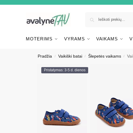
MOTERIMS
VYRAMS
VAIKAMS
V
Pradžia
Vaikiški batai
Šlepetės vaikams
Vai
/
/
/
Pristatymas: 3-5 d. dienos