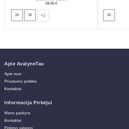
58.00
€
36
38
36
+1
Apie AvalyneTau
Apie mus
Privatumo politika
Kontaktai
Informacija Pirkėjui
Mano paskyra
Kontaktai
Pirkimo sąlygos