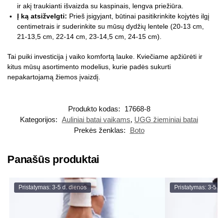
ir akį traukianti išvaizda su kaspinais, lengva priežiūra.
Į ką atsižvelgti:
Prieš įsigyjant, būtinai pasitikrinkite kojytės ilgį
centimetrais ir suderinkite su mūsų dydžių lentele (20-13 cm,
21-13,5 cm, 22-14 cm, 23-14,5 cm, 24-15 cm).
Tai puiki investicija į vaiko komfortą lauke. Kviečiame apžiūrėti ir
kitus mūsų asortimento modelius, kurie padės sukurti
nepakartojamą žiemos įvaizdį.
Produkto kodas:
17668-8
Kategorijos:
Auliniai batai vaikams
,
UGG žieminiai batai
Prekės ženklas:
Boto
Panašūs produktai
Pristatymas: 3-5 d. dienos
Pristatymas: 3-5