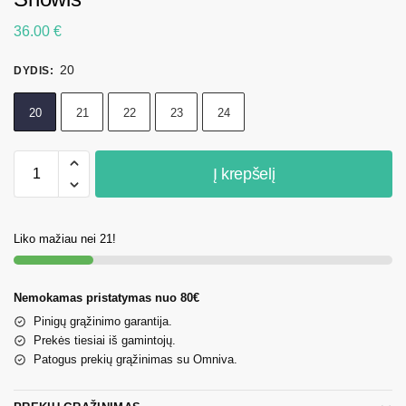
36.00
€
20
DYDIS
:
20
21
22
23
24
Į krepšelį
Liko mažiau nei 21!
Nemokamas pristatymas nuo 80€
Pinigų grąžinimo garantija.
Prekės tiesiai iš gamintojų.
Patogus prekių grąžinimas su Omniva.