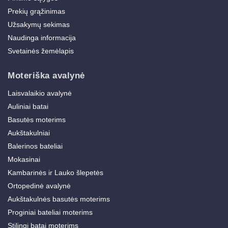
Prekių grąžinimas
Užsakymų sekimas
Naudinga informacija
Svetainės žemėlapis
Moteriška avalynė
Laisvalaikio avalynė
Auliniai batai
Basutės moterims
Aukštakulniai
Balerinos bateliai
Mokasinai
Kambarinės ir Lauko šlepetės
Ortopedinė avalynė
Aukštakulnės basutės moterims
Proginiai bateliai moterims
Stilingi batai moterims