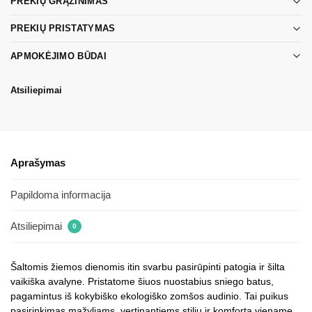
PREKIŲ GRĄŽINIMAS
PREKIŲ PRISTATYMAS
APMOKĖJIMO BŪDAI
Atsiliepimai
Aprašymas
Papildoma informacija
Atsiliepimai
0
Šaltomis žiemos dienomis itin svarbu pasirūpinti patogia ir šilta
vaikiška avalyne. Pristatome šiuos nuostabius sniego batus,
pagamintus iš kokybiško ekologiško zomšos audinio. Tai puikus
pasirinkimas mažyliams, vertinantiems stilių ir komfortą viename.