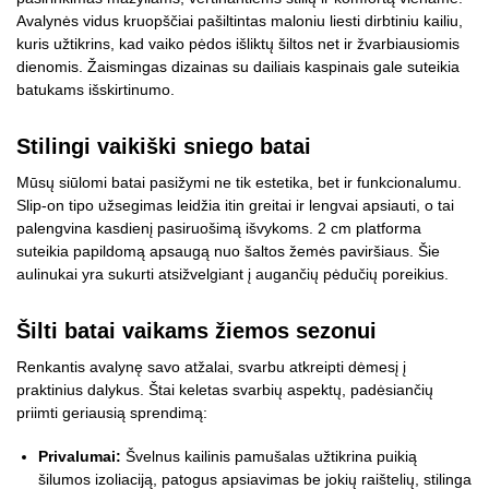
Avalynės vidus kruopščiai pašiltintas maloniu liesti dirbtiniu kailiu,
kuris užtikrins, kad vaiko pėdos išliktų šiltos net ir žvarbiausiomis
dienomis. Žaismingas dizainas su dailiais kaspinais gale suteikia
batukams išskirtinumo.
Stilingi vaikiški sniego batai
Mūsų siūlomi batai pasižymi ne tik estetika, bet ir funkcionalumu.
Slip-on tipo užsegimas leidžia itin greitai ir lengvai apsiauti, o tai
palengvina kasdienį pasiruošimą išvykoms. 2 cm platforma
suteikia papildomą apsaugą nuo šaltos žemės paviršiaus. Šie
aulinukai yra sukurti atsižvelgiant į augančių pėdučių poreikius.
Šilti batai vaikams žiemos sezonui
Renkantis avalynę savo atžalai, svarbu atkreipti dėmesį į
praktinius dalykus. Štai keletas svarbių aspektų, padėsiančių
priimti geriausią sprendimą:
Privalumai:
Švelnus kailinis pamušalas užtikrina puikią
šilumos izoliaciją, patogus apsiavimas be jokių raištelių, stilinga