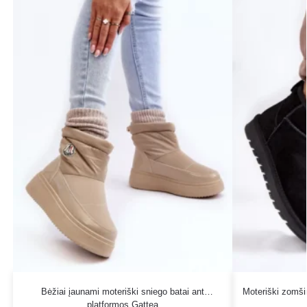
Bėžiai įaunami moteriški sniego batai ant
Moteriški zomšin
platformos Gattea