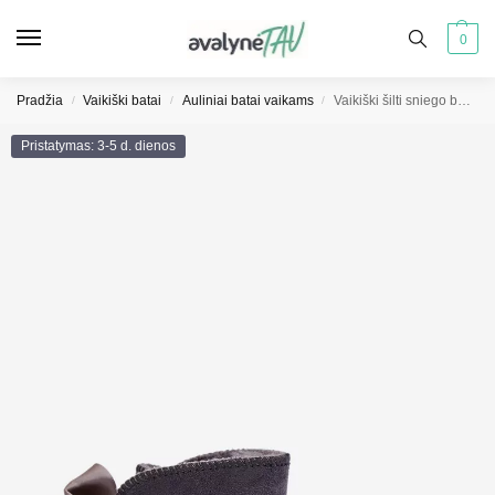
0
Pradžia
Vaikiški batai
Auliniai batai vaikams
Vaikiški šilti sniego batai su kaspinu pilki Snowis
/
/
/
Pristatymas: 3-5 d. dienos