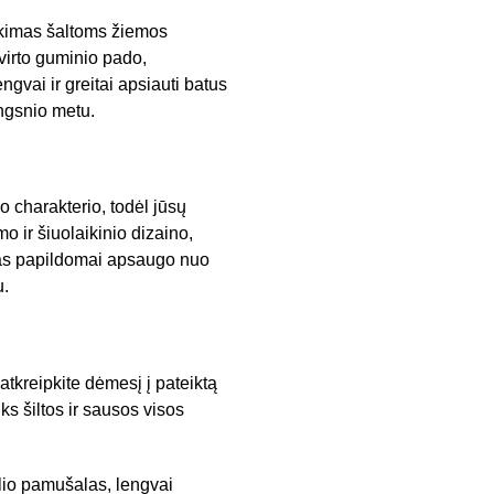
inkimas šaltoms žiemos
tvirto guminio pado,
gvai ir greitai apsiauti batus
ingsnio metu.
o charakterio, todėl jūsų
o ir šiuolaikinio dizaino,
ukas papildomai apsaugo nuo
u.
tkreipkite dėmesį į pateiktą
iks šiltos ir sausos visos
ilio pamušalas, lengvai