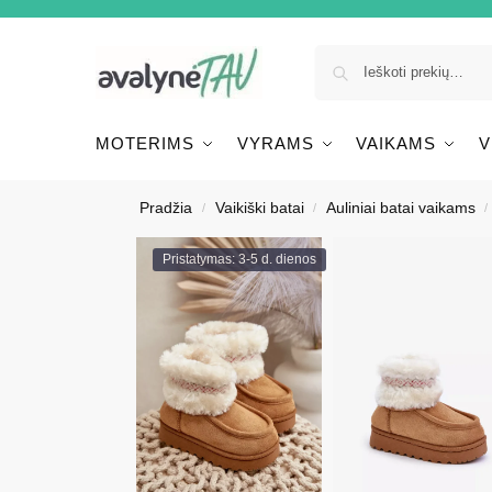
MOTERIMS
VYRAMS
VAIKAMS
V
Pradžia
Vaikiški batai
Auliniai batai vaikams
/
/
/
Pristatymas: 3-5 d. dienos