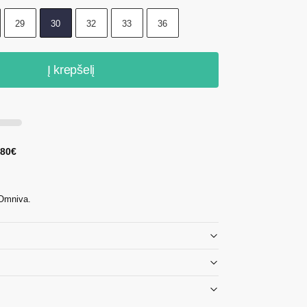
29
30
32
33
36
Į krepšelį
 80€
 Omniva.