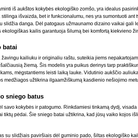
gaminti iš aukštos kokybės ekologiško zomšo, yra idealus pasir
 stilinga išvaizda, bet ir funkcionalumu, nes yra sumontuoti ant 
u slidžia danga. Dėl patogaus užmaunamo dizaino vaikai gali len
s ekologiškas kailis garantuoja šilumą bei komfortą kiekvieno ž
o batai
 žavingu kailiuku ir originaliu raštu, suteikia jiems nepakartojam
 šalčiausią žiemą. Šis modelis yra puikus derinys tarp praktiškum
aikams, mėgstantiems leisti laiką lauke. Vidutinio aukščio auli
ktos medžiagos užtikrina ilgaamžiškumą kasdienio nešiojimo met
to sniego batus
ėl savo kokybės ir patogumo. Rinkdamiesi tinkamą dydį, visada a
i tiktų pėdai. Šie sniego batai užtikrina, kad jūsų vaiko kojos išl
s su slidžiais paviršiais dėl guminio pado, šiltas ekologiško ka