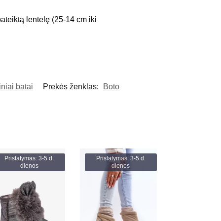
pateiktą lentelę (25-14 cm iki
iai batai
Prekės ženklas:
Boto
Pristatymas: 3-5 d.
Pristatymas: 3-5 d.
dienos
dienos