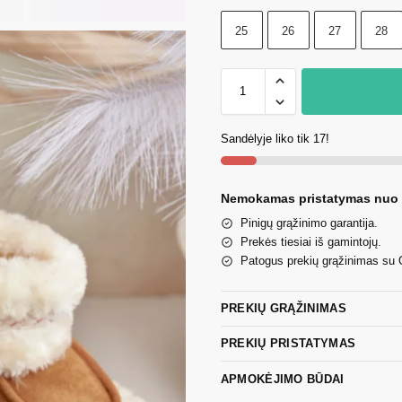
25
26
27
28
Sandėlyje liko tik 17!
Nemokamas pristatymas nuo
Pinigų grąžinimo garantija.
Prekės tiesiai iš gamintojų.
Patogus prekių grąžinimas su
PREKIŲ GRĄŽINIMAS
PREKIŲ PRISTATYMAS
APMOKĖJIMO BŪDAI