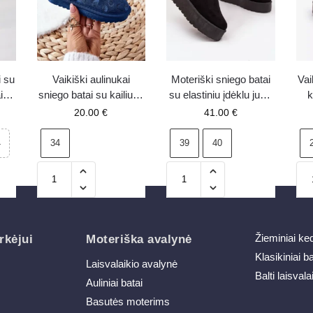
i su
Vaikiški aulinukai
Moteriški sniego batai
Vai
i
sniego batai su kailiuku
su elastiniu įdėklu juodi
k
tamsiai mėlyni Kawai
Kiora
aus
20.00
€
41.00
€
34
39
40
4
Žieminiai ke
rkėjui
Moteriška avalynė
Klasikiniai b
Laisvalaikio avalynė
Balti laisvala
Auliniai batai
Basutės moterims