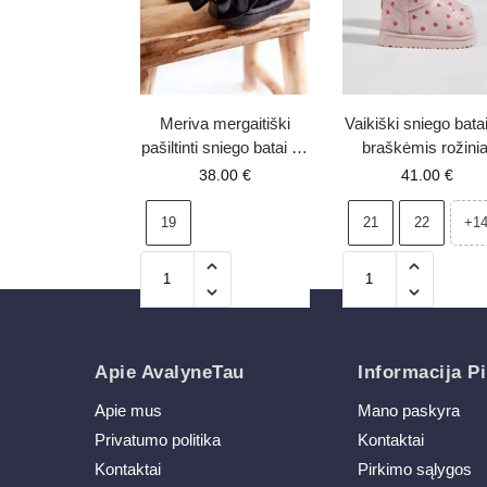
Meriva mergaitiški
Vaikiški sniego bata
pašiltinti sniego batai su
braškėmis rožinia
kaspinais, juodi
Gracina
38.00
€
41.00
€
19
21
22
+1
Apie AvalyneTau
Informacija Pi
Apie mus
Mano paskyra
Privatumo politika
Kontaktai
Kontaktai
Pirkimo sąlygos