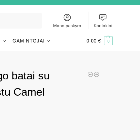
Ieškoti
Mano paskyra
Kontaktai
I
GAMINTOJAI
0.00
€
0
go batai su
aštu Camel