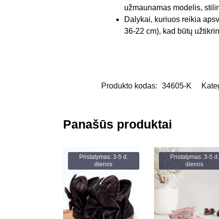
užmaunamas modelis, stilin
Dalykai, kuriuos reikia apsva
36-22 cm), kad būtų užtikr
Produkto kodas:
34605-K
Kate
Panašūs produktai
Pristatymas: 3-5 d.
Pristatymas: 3-5 d.
dienos
dienos