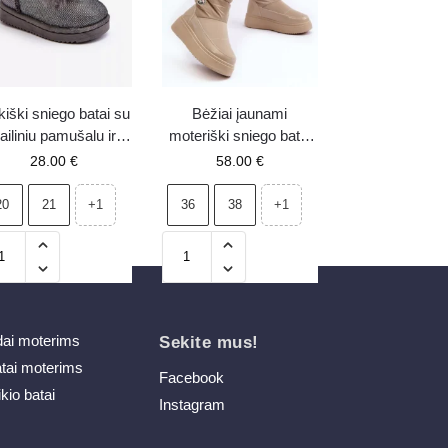
kiški sniego batai su
Bėžiai įaunami
ailiniu pamušalu ir
moteriški sniego batai
yčių detalėmis, pilki
ant platformos Gattea
28.00
€
58.00
€
Betty
20
21
36
38
+1
+1
dai moterims
Sekite mus!
atai moterims
Facebook
ikio batai
Instagram