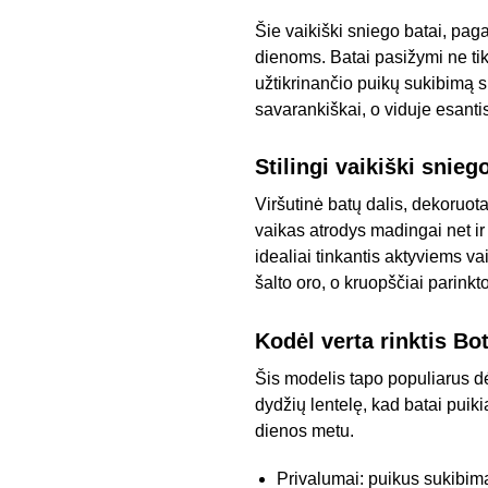
Šie vaikiški sniego batai, pa
dienoms. Batai pasižymi ne tik
užtikrinančio puikų sukibimą s
savarankiškai, o viduje esanti
Stilingi vaikiški snieg
Viršutinė batų dalis, dekoruota
vaikas atrodys madingai net ir
idealiai tinkantis aktyviems v
šalto oro, o kruopščiai parin
Kodėl verta rinktis Bo
Šis modelis tapo populiarus d
dydžių lentelę, kad batai puikia
dienos metu.
Privalumai: puikus sukibima