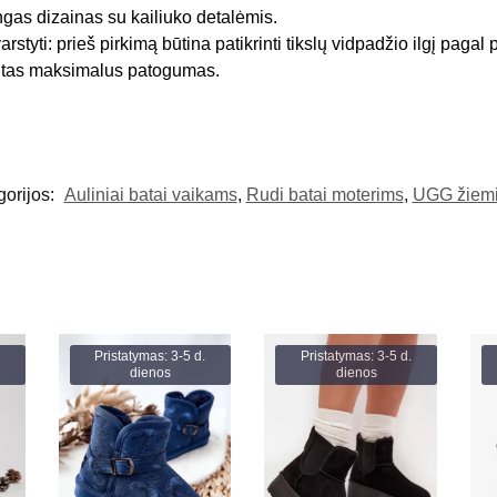
gas dizainas su kailiuko detalėmis.
rstyti: prieš pirkimą būtina patikrinti tikslų vidpadžio ilgį pagal 
intas maksimalus patogumas.
gorijos:
Auliniai batai vaikams
,
Rudi batai moterims
,
UGG žiemin
Pristatymas: 3-5 d.
Pristatymas: 3-5 d.
dienos
dienos