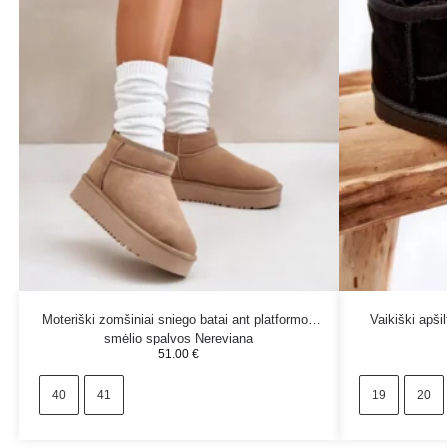
Moteriški zomšiniai sniego batai ant platformos
Vaikiški apšil
smėlio spalvos Nereviana
51.00
€
40
41
19
20