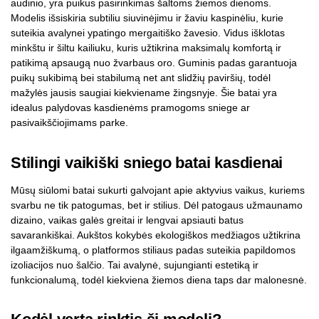
audinio, yra puikus pasirinkimas šaltoms žiemos dienoms.
Modelis išsiskiria subtiliu siuvinėjimu ir žaviu kaspinėliu, kurie
suteikia avalynei ypatingo mergaitiško žavesio. Vidus išklotas
minkštu ir šiltu kailiuku, kuris užtikrina maksimalų komfortą ir
patikimą apsaugą nuo žvarbaus oro. Guminis padas garantuoja
puikų sukibimą bei stabilumą net ant slidžių paviršių, todėl
mažylės jausis saugiai kiekviename žingsnyje. Šie batai yra
idealus palydovas kasdienėms pramogoms sniege ar
pasivaikščiojimams parke.
Stilingi vaikiški sniego batai kasdienai
Mūsų siūlomi batai sukurti galvojant apie aktyvius vaikus, kuriems
svarbu ne tik patogumas, bet ir stilius. Dėl patogaus užmaunamo
dizaino, vaikas galės greitai ir lengvai apsiauti batus
savarankiškai. Aukštos kokybės ekologiškos medžiagos užtikrina
ilgaamžiškumą, o platformos stiliaus padas suteikia papildomos
izoliacijos nuo šalčio. Tai avalynė, sujungianti estetiką ir
funkcionalumą, todėl kiekviena žiemos diena taps dar malonesnė.