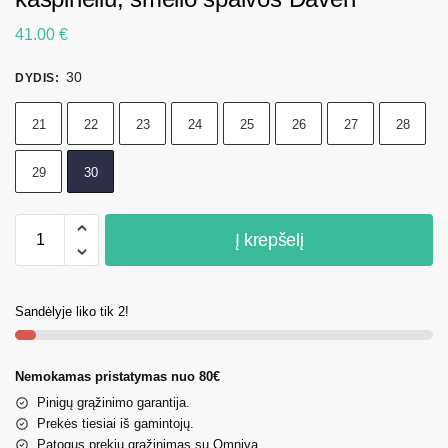
41.00
€
30
DYDIS
:
21
22
23
24
25
26
27
28
29
30
Į krepšelį
Sandėlyje liko tik 2!
Nemokamas pristatymas nuo 80€
Pinigų grąžinimo garantija.
Prekės tiesiai iš gamintojų.
Patogus prekių grąžinimas su Omniva.