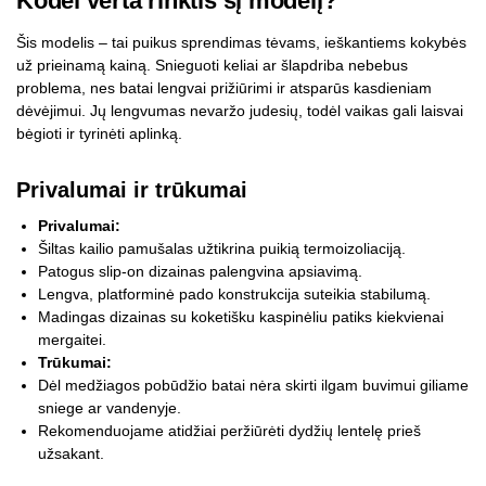
Kodėl verta rinktis šį modelį?
Šis modelis – tai puikus sprendimas tėvams, ieškantiems kokybės
už prieinamą kainą. Snieguoti keliai ar šlapdriba nebebus
problema, nes batai lengvai prižiūrimi ir atsparūs kasdieniam
dėvėjimui. Jų lengvumas nevaržo judesių, todėl vaikas gali laisvai
bėgioti ir tyrinėti aplinką.
Privalumai ir trūkumai
Privalumai:
Šiltas kailio pamušalas užtikrina puikią termoizoliaciją.
Patogus slip-on dizainas palengvina apsiavimą.
Lengva, platforminė pado konstrukcija suteikia stabilumą.
Madingas dizainas su koketišku kaspinėliu patiks kiekvienai
mergaitei.
Trūkumai:
Dėl medžiagos pobūdžio batai nėra skirti ilgam buvimui giliame
sniege ar vandenyje.
Rekomenduojame atidžiai peržiūrėti dydžių lentelę prieš
užsakant.