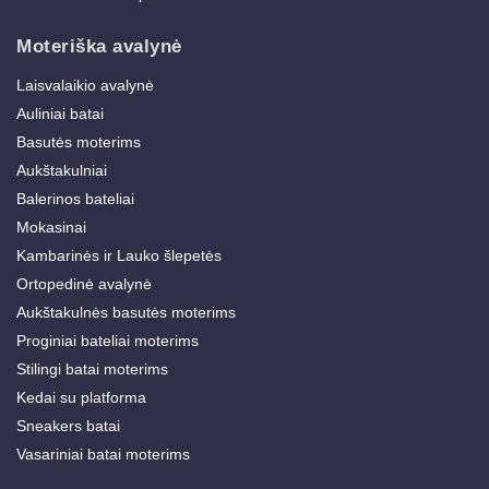
Moteriška avalynė
Laisvalaikio avalynė
Auliniai batai
Basutės moterims
Aukštakulniai
Balerinos bateliai
Mokasinai
Kambarinės ir Lauko šlepetės
Ortopedinė avalynė
Aukštakulnės basutės moterims
Proginiai bateliai moterims
Stilingi batai moterims
Kedai su platforma
Sneakers batai
Vasariniai batai moterims