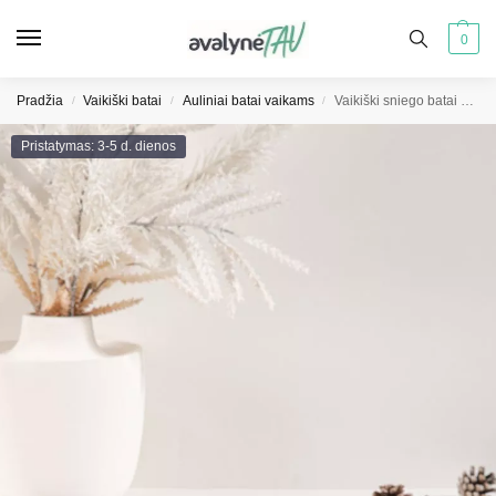
0
Pradžia
Vaikiški batai
Auliniai batai vaikams
Vaikiški sniego batai su siuvinėjimu ir kaspinėliu, smėlio spalvos Daven
/
/
/
Pristatymas: 3-5 d. dienos