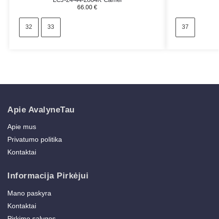
66.00
€
32
33
37
Apie AvalyneTau
Apie mus
Privatumo politika
Kontaktai
Informacija Pirkėjui
Mano paskyra
Kontaktai
Pirkimo sąlygos