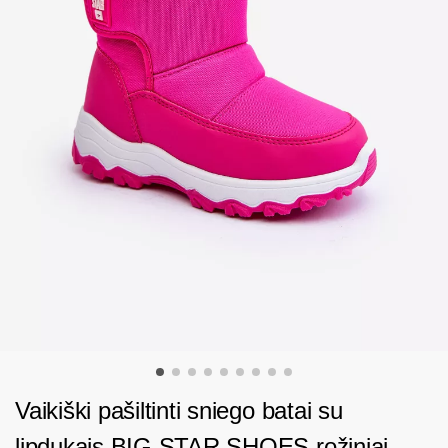
Vaikiški pašiltinti sniego batai su
lipdukais BIG STAR SHOES rožiniai