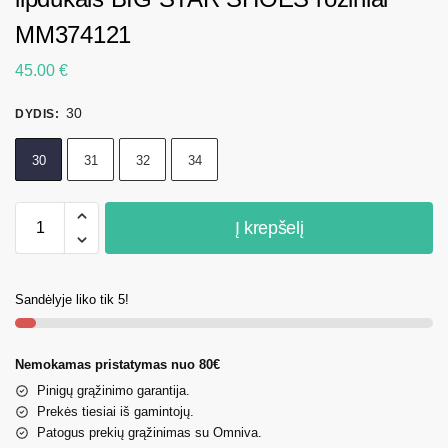
MM374121
45.00
€
30
DYDIS
:
30
31
32
34
Į krepšelį
Sandėlyje liko tik 5!
Nemokamas pristatymas nuo 80€
Pinigų grąžinimo garantija.
Prekės tiesiai iš gamintojų.
Patogus prekių grąžinimas su Omniva.