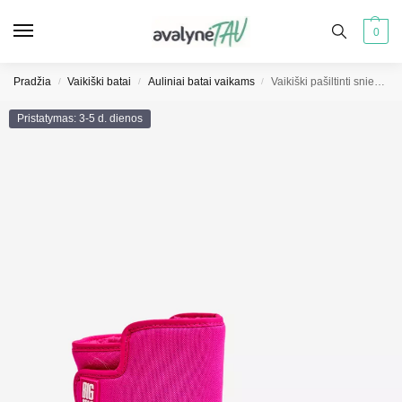
0
Pradžia
Vaikiški batai
Auliniai batai vaikams
Vaikiški pašiltinti sniego batai su lipdukais BIG STAR SHOES rožiniai MM374121
/
/
/
Pristatymas: 3-5 d. dienos