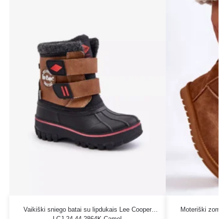
Vaikiški sniego batai su lipdukais Lee Cooper
Moteriški zom
LCJ-24-44-2864K Camel