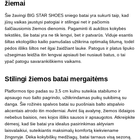
žiemai
Šie žavingi BIG STAR SHOES sniego batai yra sukurti taip, kad
jūsų vaikas jaustųsi patogiai ir stilingai net ir pačiomis
šalčiausiomis žiemos dienomis. Pagaminti iš aukštos kokybės
tekstilės, šie batai yra ne tik lengvi, bet ir patvarūs. Viduje esantis
šiltas ekologiško kailio pamušalas užtikrina optimalią šilumą, todėl
pėdos išliks šiltos net ilgai žaidžiant lauke. Patogus ir platus lipuko
užsegimas leidžia itin lengvai apsiauti bei nusiauti batus, o tai
ypač patogu savarankiškiems vaikams.
Stilingi žiemos batai mergaitėms
Platformos tipo padas su 3,5 cm kulnu suteikia stabilumo ir
apsaugo nuo šalto pagrindo, užtikrindamas puikų sukibimą su
danga. Šie rožinės spalvos batai su puošniais balto atspalvio
akcentais atrodo itin moderniai. Avint šią avalynę, žiemos išdaigos
nebebus baisios, nes kojos išliks sausos ir apsaugotos. Atkreipkite
dėmesį, kad šie batai yra idealus pasirinkimas aktyviam
laisvalaikiui, suteikiantis maksimalų komfortą kiekviename
žingsnyje. Dėka kokybiškų medžiagų, batai tarnaus visą sezoną.