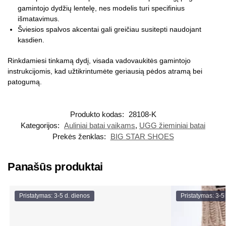
gamintojo dydžių lentelę, nes modelis turi specifinius
išmatavimus.
Šviesios spalvos akcentai gali greičiau susitepti naudojant
kasdien.
Rinkdamiesi tinkamą dydį, visada vadovaukitės gamintojo
instrukcijomis, kad užtikrintumėte geriausią pėdos atramą bei
patogumą.
Produkto kodas:
28108-K
Kategorijos:
Auliniai batai vaikams
,
UGG žieminiai batai
Prekės ženklas:
BIG STAR SHOES
Panašūs produktai
Pristatymas: 3-5 d. dienos
Pristatymas: 3-5