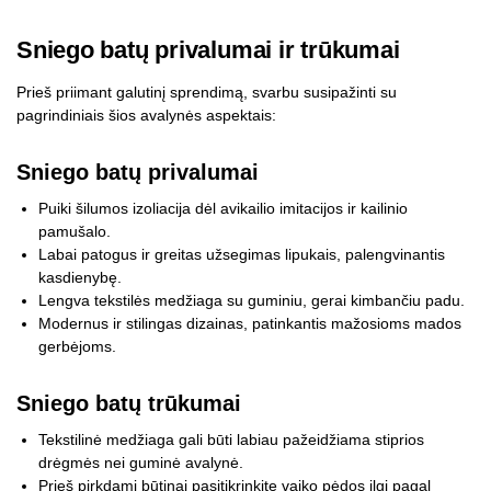
Sniego batų privalumai ir trūkumai
Prieš priimant galutinį sprendimą, svarbu susipažinti su
pagrindiniais šios avalynės aspektais:
Sniego batų privalumai
Puiki šilumos izoliacija dėl avikailio imitacijos ir kailinio
pamušalo.
Labai patogus ir greitas užsegimas lipukais, palengvinantis
kasdienybę.
Lengva tekstilės medžiaga su guminiu, gerai kimbančiu padu.
Modernus ir stilingas dizainas, patinkantis mažosioms mados
gerbėjoms.
Sniego batų trūkumai
Tekstilinė medžiaga gali būti labiau pažeidžiama stiprios
drėgmės nei guminė avalynė.
Prieš pirkdami būtinai pasitikrinkite vaiko pėdos ilgį pagal