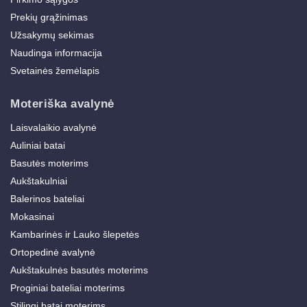
Prekių grąžinimas
Užsakymų sekimas
Naudinga informacija
Svetainės žemėlapis
Moteriška avalynė
Laisvalaikio avalynė
Auliniai batai
Basutės moterims
Aukštakulniai
Balerinos bateliai
Mokasinai
Kambarinės ir Lauko šlepetės
Ortopedinė avalynė
Aukštakulnės basutės moterims
Proginiai bateliai moterims
Stilingi batai moterims