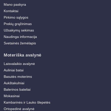
Mano paskyra
Kontaktai
Pirkimo sąlygos
Prekių grąžinimas
Užsakymų sekimas
Naudinga informacija
Svetainės žemėlapis
Moteriška avalynė
Laisvalaikio avalynė
Auliniai batai
Basutės moterims
Aukštakulniai
Balerinos bateliai
Mokasinai
Kambarinės ir Lauko šlepetės
Ortopedinė avalynė