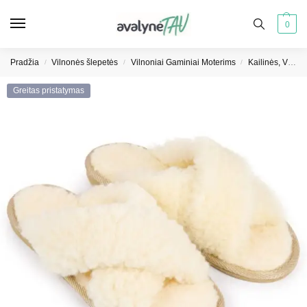
0
Pradžia
Vilnonės šlepetės
Vilnoniai Gaminiai Moterims
Kailinės, Vilnonės šlepetės
/
/
/
Greitas pristatymas