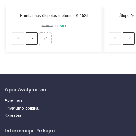
Kambarinės šlepetės moterims K-1523
Šlepetės 
11.50
€
15.00
€
36
37
36
37
+4
Apie AvalyneTau
Apie mus
Privatumo politika
Kontaktai
Informacija Pirkėjui