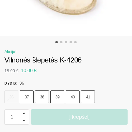
Akcija!
Vilnonės šlepetės K-4206
10.00
€
18.00
€
36
DYDIS
:
36
37
38
39
40
41
Į krepšelį