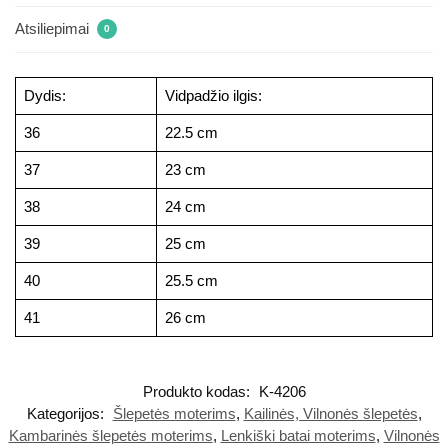
Atsiliepimai
0
Dydis:
Vidpadžio ilgis:
36
22.5 cm
37
23 cm
38
24 cm
39
25 cm
40
25.5 cm
41
26 cm
Produkto kodas:
K-4206
Kategorijos:
Šlepetės moterims
,
Kailinės, Vilnonės šlepetės
,
Kambarinės šlepetės moterims
,
Lenkiški batai moterims
,
Vilnonės