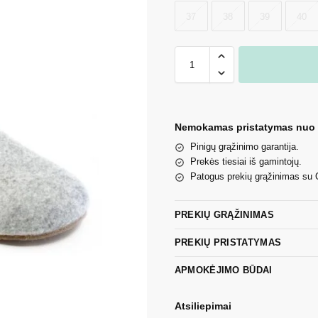
37
38
39
40
Nemokamas pristatymas nuo
Pinigų grąžinimo garantija.
Prekės tiesiai iš gamintojų.
Patogus prekių grąžinimas su
PREKIŲ GRĄŽINIMAS
PREKIŲ PRISTATYMAS
APMOKĖJIMO BŪDAI
Atsiliepimai