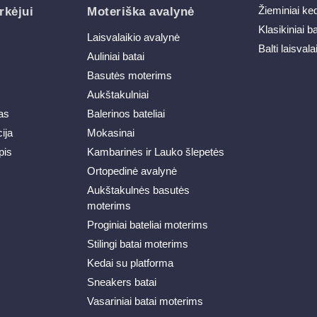
Žieminiai ke
rkėjui
Moteriška avalynė
Klasikiniai b
Laisvalaikio avalynė
Balti laisvala
Auliniai batai
Basutės moterims
Aukštakulniai
as
Balerinos bateliai
ija
Mokasinai
pis
Kambarinės ir Lauko šlepetės
Ortopedinė avalynė
Aukštakulnės basutės
moterims
Proginiai bateliai moterims
Stilingi batai moterims
Kedai su platforma
Sneakers batai
Vasariniai batai moterims