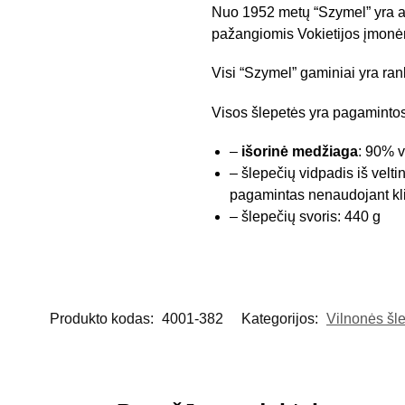
Nuo 1952 metų “Szymel” yra a
pažangiomis Vokietijos įmonėm
Visi “Szymel” gaminiai yra ra
Visos šlepetės yra pagamintos
–
išorinė medžiaga
: 90% v
– šlepečių vidpadis iš velti
pagamintas nenaudojant kli
– šlepečių svoris: 440 g
Produkto kodas:
4001-382
Kategorijos:
Vilnonės šl