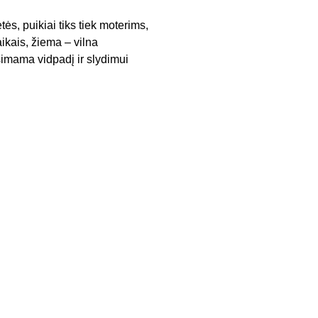
s, puikiai tiks tiek moterims,
aikais, žiema – vilna
išimama vidpadį ir slydimui