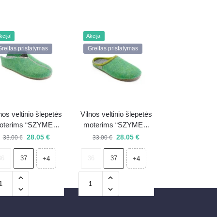
kcija!
Akcija!
Greitas pristatymas
Greitas pristatymas
nos veltinio šlepetės
Vilnos veltinio šlepetės
oterims “SZYMEL”
moterims “SZYMEL”
art.4203-962
art.4001-962
28.05
€
28.05
€
33.00
€
33.00
€
36
37
36
37
+4
+4