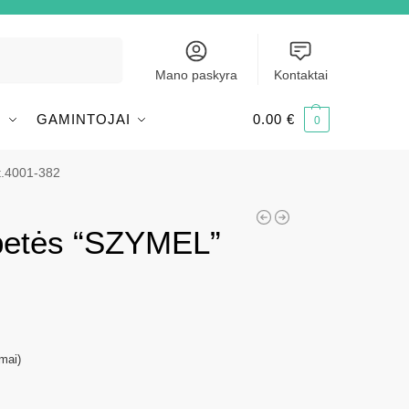
Ieškoti
Mano paskyra
Kontaktai
I
GAMINTOJAI
0.00
€
0
t.4001-382
epetės “SZYMEL”
imai)