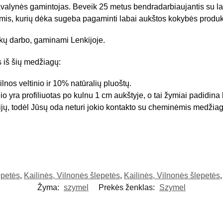
valynės gamintojas. Beveik 25 metus bendradarbiaujantis su la
is, kurių dėka sugeba pagaminti labai aukštos kokybės produkt
nkų darbo, gaminami Lenkijoje.
 iš šių medžiagų:
ilnos veltinio ir 10% natūralių pluoštų.
nio yra profiliuotas po kulnu 1 cm aukštyje, o tai žymiai padidina
jų, todėl Jūsų oda neturi jokio kontakto su cheminėmis medžia
epetės
,
Kailinės, Vilnonės šlepetės
,
Kailinės, Vilnonės šlepetės
Žyma:
szymel
Prekės ženklas:
Szymel