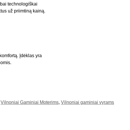
bai technologiškai
us už priimtiną kainą.
 komfortą. Įdėklas yra
gomis.
,
Vilnoniai Gaminiai Moterims
,
Vilnoniai gaminiai vyrams