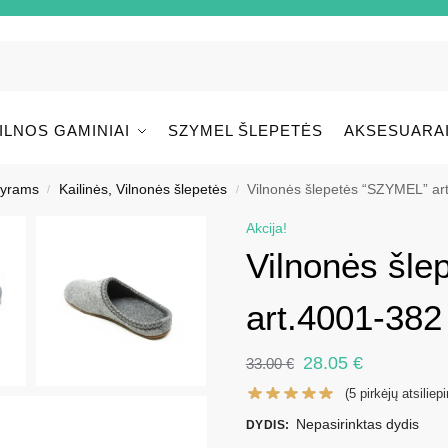
ILNOS GAMINIAI
SZYMEL ŠLEPETĖS
AKSESUARA
 vyrams
Kailinės, Vilnonės šlepetės
Vilnonės šlepetės “SZYMEL” ar
/
/
Akcija!
Vilnonės šl
art.4001-382
28.05
€
33.00
€
(
5
pirkėjų atsiliep
Nepasirinktas dydis
DYDIS
: