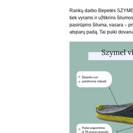
Rankų darbo šlepetės SZYMEL, i
tiek vyrams ir užtikrins šilumo
pasirūpins šiluma, vasara – pr
atsparų padą. Tai puiki dovana