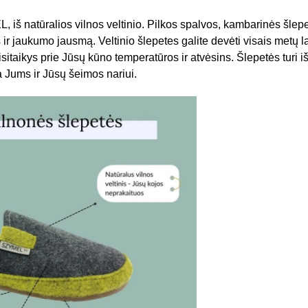
š natūralios vilnos veltinio. Pilkos spalvos, kambarinės šlepetė
s ir jaukumo jausmą. Veltinio šlepetes galite devėti visais metų l
isitaikys prie Jūsų kūno temperatūros ir atvėsins. Šlepetės turi 
 Jums ir Jūsų šeimos nariui.