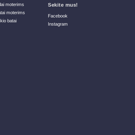
dai moterims
Sekite mus!
atai moterims
Facebook
ikio batai
Instagram