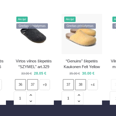
Akcija!
Akcija!
A
Greitas pristatymas
Greitas pristatymas
tės
Virtos vilnos šlepetės
“Genuins” šlepetės
Vil
6
“SZYMEL” art.329
Kaukonen Felt Yellow
m
28.05
€
30.00
€
33.00
€
35.00
€
36
37
37
38
+9
+4