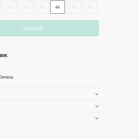
41
42
43
44
45
46
Į krepšelį
 80€
 Omniva.