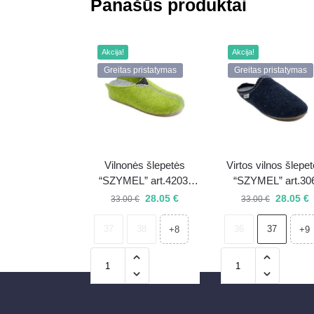
Panašūs produktai
Akcija!
Akcija!
Greitas pristatymas
Greitas pristatymas
Vilnonės šlepetės
Virtos vilnos šlepe
“SZYMEL” art.4203-
“SZYMEL” art.30
515
28.05
€
28.05
€
33.00
€
33.00
€
37
38
36
37
+8
+9