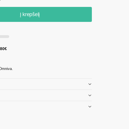
Į krepšelį
 80€
 Omniva.