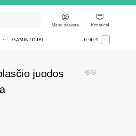
Ieškoti
Mano paskyra
Kontaktai
I
GAMINTOJAI
0.00
€
0
plasčio juodos
da