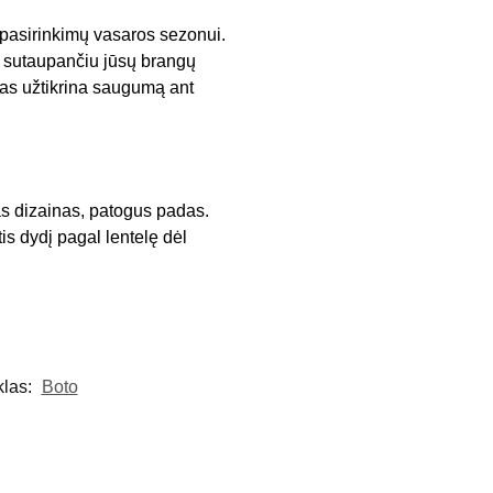
 pasirinkimų vasaros sezonui.
, sutaupančiu jūsų brangų
adas užtikrina saugumą ant
as dizainas, patogus padas.
is dydį pagal lentelę dėl
klas:
Boto