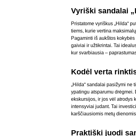
Vyriški sandalai 
Pristatome vyriškus „Hilda“ pu
tiems, kurie vertina maksimalų
Pagaminti iš aukštos kokybės 
gaiviai ir užtikrintai. Tai idea
kur svarbiausia – paprastumas
Kodėl verta rinkt
„Hilda“ sandalai pasižymi ne ti
ypatingu atsparumu drėgmei. D
ekskursijos, ir jos vėl atrody
intensyviai judant. Tai investi
karščiausiomis metų dienomis
Praktiški juodi s