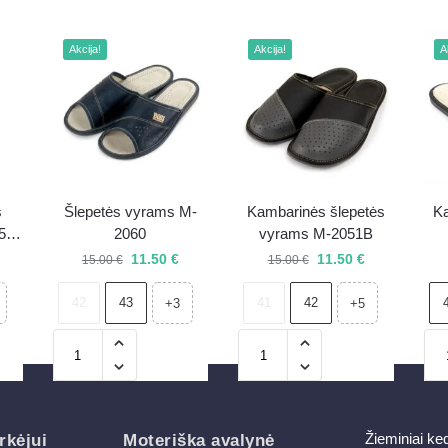
Akcija!
Akcija!
A
s
Šlepetės vyrams M-
Kambarinės šlepetės
Ka
5-
2060
vyrams M-2051B
11.50
€
11.50
€
15.00
€
15.00
€
42
43
41
42
+3
+5
Žieminiai ke
rkėjui
Moteriška avalynė