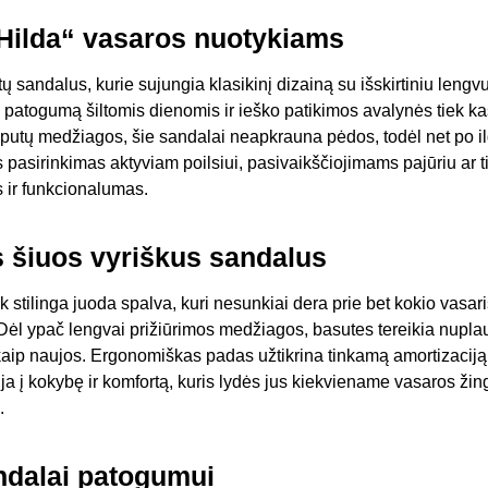
„Hilda“ vasaros nuotykiams
tų sandalus, kurie sujungia klasikinį dizainą su išskirtiniu leng
 patogumą šiltomis dienomis ir ieško patikimos avalynės tiek ka
putų medžiagos, šie sandalai neapkrauna pėdos, todėl net po il
lus pasirinkimas aktyviam poilsiui, pasivaikščiojimams pajūriu ar t
 ir funkcionalumas.
is šiuos vyriškus sandalus
k stilinga juoda spalva, kuri nesunkiai dera prie bet kokio vasari
ėl ypač lengvai prižiūrimos medžiagos, basutes tereikia nupla
s kaip naujos. Ergonomiškas padas užtikrina tinkamą amortizaciją
cija į kokybę ir komfortą, kuris lydės jus kiekviename vasaros ži
.
andalai patogumui