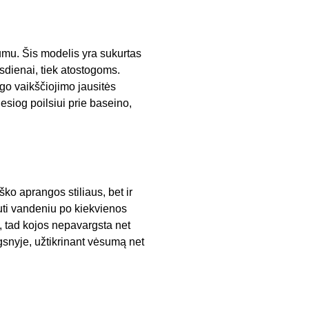
vumu. Šis modelis yra sukurtas
sdienai, tiek atostogoms.
go vaikščiojimo jausitės
iesiog poilsiui prie baseino,
ško aprangos stiliaus, bet ir
uti vandeniu po kiekvienos
, tad kojos nepavargsta net
ngsnyje, užtikrinant vėsumą net