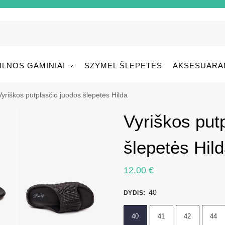
ILNOS GAMINIAI
SZYMEL ŠLEPETĖS
AKSESUARA
Vyriškos putplasčio juodos šlepetės Hilda
Vyriškos put
šlepetės Hil
12.00
€
40
DYDIS
:
40
41
42
44