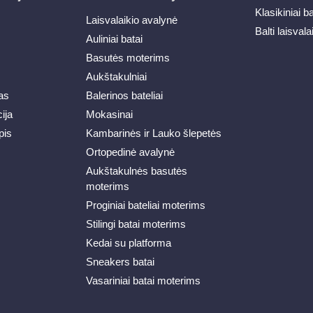
Klasikiniai b
Laisvalaikio avalynė
Balti laisvala
Auliniai batai
Basutės moterims
Aukštakulniai
as
Balerinos bateliai
ija
Mokasinai
pis
Kambarinės ir Lauko šlepetės
Ortopedinė avalynė
Aukštakulnės basutės
moterims
Proginiai bateliai moterims
Stilingi batai moterims
Kedai su platforma
Sneakers batai
Vasariniai batai moterims