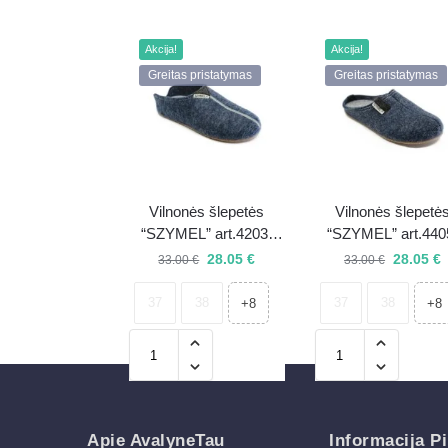
Akcija!
Akcija!
Greitas pristatymas
Greitas pristatymas
Vilnonės šlepetės
Vilnonės šlepetė
“SZYMEL” art.4203-
“SZYMEL” art.440
306
306
28.05
€
28.05
€
33.00
€
33.00
€
37
38
37
38
+8
+8
Apie AvalyneTau
Informacija Pi