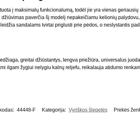
tuota į maksimalų funkcionalumą, todėl jie yra vienas geriausių
s džiūvimas paverčia šį modelį nepakeičiamu kelionių palydovu
leidžia sandalams tvirtai priglusti prie pėdos, o neslystantis p
žiaga, greitai džiūstantys, lengva priežiūra, universalus juod
mi ilgam žygiui nelygiu kalnų reljefu, reikalauja atidumo renkant
 kodas:
44448-F
Kategorija:
Vyriškos šlepetės
Prekės žen