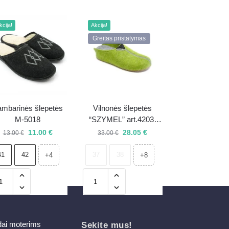
kcija!
Akcija!
Greitas pristatymas
mbarinės šlepetės
Vilnonės šlepetės
M-5018
“SZYMEL” art.4203-
515
11.00
€
28.05
€
13.00
€
33.00
€
41
42
37
38
+4
+8
dai moterims
Sekite mus!