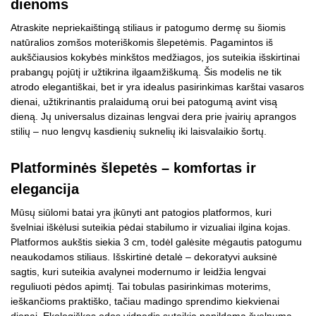
dienoms
Atraskite nepriekaištingą stiliaus ir patogumo dermę su šiomis
natūralios zomšos moteriškomis šlepetėmis. Pagamintos iš
aukščiausios kokybės minkštos medžiagos, jos suteikia išskirtinai
prabangų pojūtį ir užtikrina ilgaamžiškumą. Šis modelis ne tik
atrodo elegantiškai, bet ir yra idealus pasirinkimas karštai vasaros
dienai, užtikrinantis pralaidumą orui bei patogumą avint visą
dieną. Jų universalus dizainas lengvai dera prie įvairių aprangos
stilių – nuo lengvų kasdienių suknelių iki laisvalaikio šortų.
Platforminės šlepetės – komfortas ir
elegancija
Mūsų siūlomi batai yra įkūnyti ant patogios platformos, kuri
švelniai iškėlusi suteikia pėdai stabilumo ir vizualiai ilgina kojas.
Platformos aukštis siekia 3 cm, todėl galėsite mėgautis patogumu
neaukodamos stiliaus. Išskirtinė detalė – dekoratyvi auksinė
sagtis, kuri suteikia avalynei modernumo ir leidžia lengvai
reguliuoti pėdos apimtį. Tai tobulas pasirinkimas moterims,
ieškančioms praktiško, tačiau madingo sprendimo kiekvienai