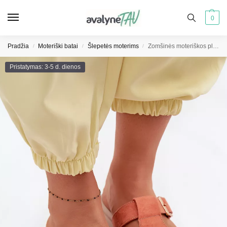
0
Pradžia
Moteriški batai
Šlepetės moterims
Zomšinės moteriškos platforminės šlepetės su auksine sagtimi oranžinės spalvos Zemela
/
/
/
Pristatymas: 3-5 d. dienos