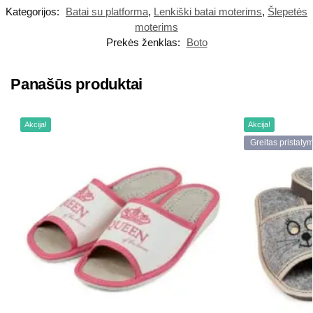
Kategorijos:
Batai su platforma
,
Lenkiški batai moterims
,
Šlepetės
moterims
Prekės ženklas:
Boto
Panašūs produktai
Akcija!
Akcija!
Greitas pristaty