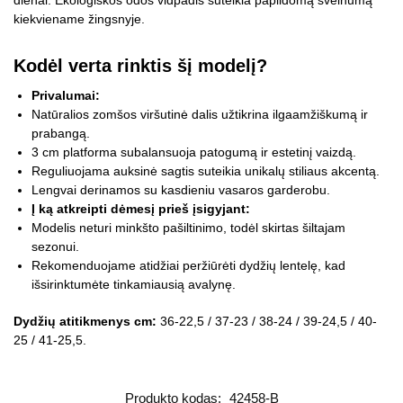
dienai. Ekologiškos odos vidpadis suteikia papildomą švelnumą
kiekviename žingsnyje.
Kodėl verta rinktis šį modelį?
Privalumai:
Natūralios zomšos viršutinė dalis užtikrina ilgaamžiškumą ir
prabangą.
3 cm platforma subalansuoja patogumą ir estetinį vaizdą.
Reguliuojama auksinė sagtis suteikia unikalų stiliaus akcentą.
Lengvai derinamos su kasdieniu vasaros garderobu.
Į ką atkreipti dėmesį prieš įsigyjant:
Modelis neturi minkšto pašiltinimo, todėl skirtas šiltajam
sezonui.
Rekomenduojame atidžiai peržiūrėti dydžių lentelę, kad
išsirinktumėte tinkamiausią avalynę.
Dydžių atitikmenys cm:
36-22,5 / 37-23 / 38-24 / 39-24,5 / 40-
25 / 41-25,5.
Produkto kodas:
42458-B