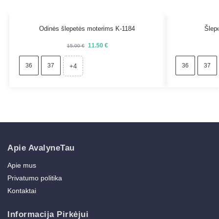
Odinės šlepetės moterims K-1184
Šlep
11.50
€
15.00
€
36
37
36
37
+4
Apie AvalyneTau
Apie mus
Privatumo politika
Kontaktai
Informacija Pirkėjui