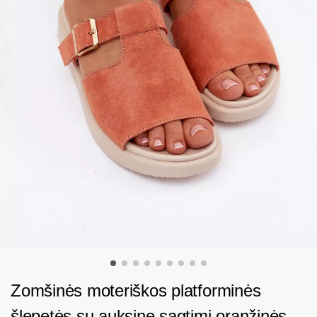
Zomšinės moteriškos platforminės
šlepetės su auksine sagtimi oranžinės