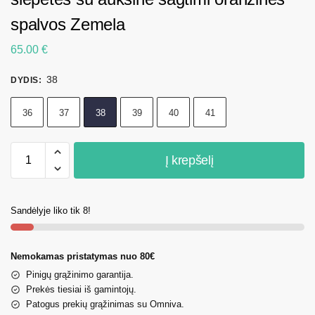
spalvos Zemela
65.00
€
38
DYDIS
:
36
37
38
39
40
41
Į krepšelį
Sandėlyje liko tik 8!
Nemokamas pristatymas nuo 80€
Pinigų grąžinimo garantija.
Prekės tiesiai iš gamintojų.
Patogus prekių grąžinimas su Omniva.