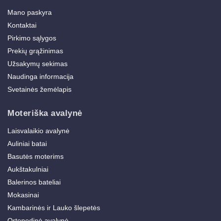
Mano paskyra
Kontaktai
Pirkimo sąlygos
Prekių grąžinimas
Užsakymų sekimas
Naudinga informacija
Svetainės žemėlapis
Moteriška avalynė
Laisvalaikio avalynė
Auliniai batai
Basutės moterims
Aukštakulniai
Balerinos bateliai
Mokasinai
Kambarinės ir Lauko šlepetės
Ortopedinė avalynė