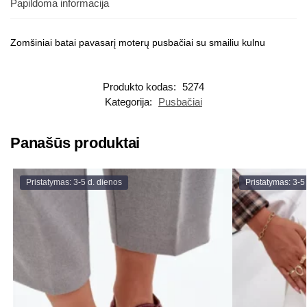
Papildoma informacija
Zomšiniai batai pavasarį moterų pusbačiai su smailiu kulnu
Produkto kodas:
5274
Kategorija:
Pusbačiai
Panašūs produktai
Pristatymas: 3-5 d. dienos
Pristatymas: 3-5