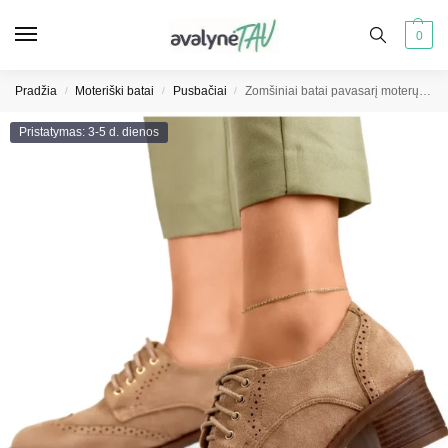
0
Pradžia
Moteriški batai
Pusbačiai
Zomšiniai batai pavasarį moterų pusbačiai su smailiu kulnu
/
/
/
Pristatymas: 3-5 d. dienos