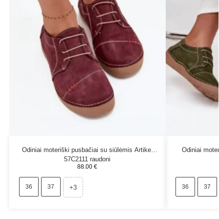
Odiniai moteriški pusbačiai su siūlėmis Artiker
Odiniai moter
57C2111 raudoni
88.00
€
36
37
36
37
+3