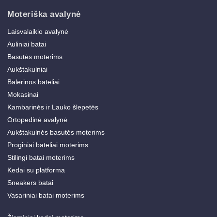
Moteriška avalynė
Laisvalaikio avalynė
Auliniai batai
Basutės moterims
Aukštakulniai
Balerinos bateliai
Mokasinai
Kambarinės ir Lauko šlepetės
Ortopedinė avalynė
Aukštakulnės basutės moterims
Proginiai bateliai moterims
Stilingi batai moterims
Kedai su platforma
Sneakers batai
Vasariniai batai moterims