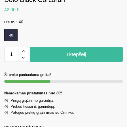
42.00
€
40
DYDIS
:
40
Į krepšelį
Ši prekė parduodama greitai!
Nemokamas pristatymas nuo 80€
Pinigų grąžinimo garantija.
Prekės tiesiai iš gamintojų.
Patogus prekių grąžinimas su Omniva.