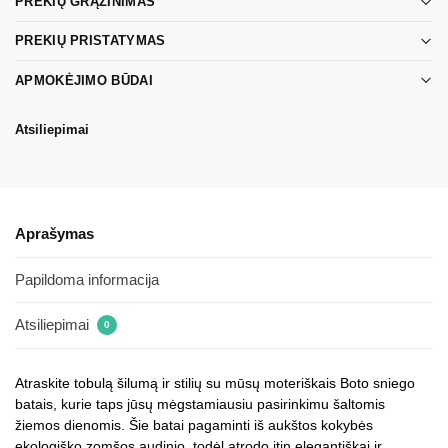
PREKIŲ GRĄŽINIMAS
PREKIŲ PRISTATYMAS
APMOKĖJIMO BŪDAI
Atsiliepimai
Aprašymas
Papildoma informacija
Atsiliepimai
0
Atraskite tobulą šilumą ir stilių su mūsų moteriškais Boto sniego
batais, kurie taps jūsų mėgstamiausiu pasirinkimu šaltomis
žiemos dienomis. Šie batai pagaminti iš aukštos kokybės
ekologiško zomšos audinio, todėl atrodo itin elegantiškai ir