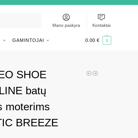
Ieškoti
Mano paskyra
Kontaktai
I
GAMINTOJAI
0.00
€
0
EO SHOE
INE batų
s moterims
TIC BREEZE