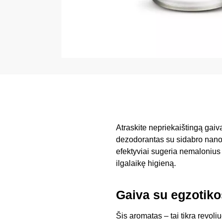
Atraskite nepriekaištingą gai
dezodorantas su sidabro nanoda
efektyviai sugeria nemalonius
ilgalaikę higieną.
Gaiva su egzotik
Šis aromatas – tai tikra revoli