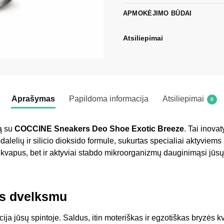
APMOKĖJIMO BŪDAI
Atsiliepimai
Aprašymas
Papildoma informacija
Atsiliepimai
0
vą su
COCCINE Sneakers Deo Shoe Exotic Breeze
. Tai inova
lelių ir silicio dioksido formule, sukurtas specialiai aktyviem
 kvapus, bet ir aktyviai stabdo mikroorganizmų dauginimąsi jūsų
os dvelksmu
ucija jūsų spintoje. Saldus, itin moteriškas ir egzotiškas bryzės k