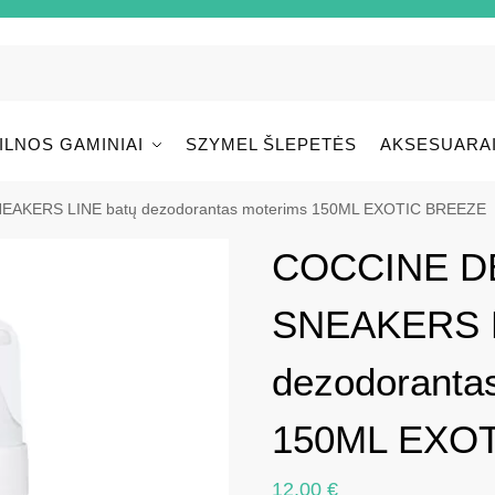
ILNOS GAMINIAI
SZYMEL ŠLEPETĖS
AKSESUARA
AKERS LINE batų dezodorantas moterims 150ML EXOTIC BREEZE
COCCINE D
SNEAKERS L
dezodoranta
150ML EXO
12.00
€