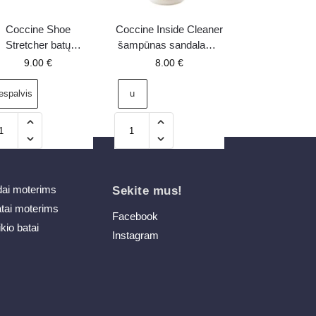
Coccine Shoe
Coccine Inside Cleaner
Stretcher batų
šampūnas sandalams
rmavimo purškiklis
75ml
9.00
€
8.00
€
espalvis
u
dai moterims
Sekite mus!
atai moterims
Facebook
ikio batai
Instagram