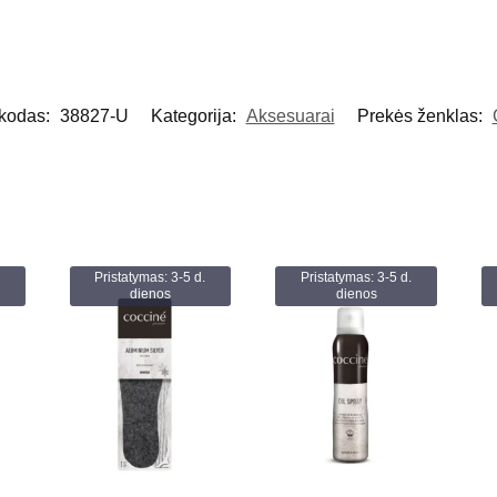
 kodas:
38827-U
Kategorija:
Aksesuarai
Prekės ženklas:
Pristatymas: 3-5 d.
Pristatymas: 3-5 d.
dienos
dienos