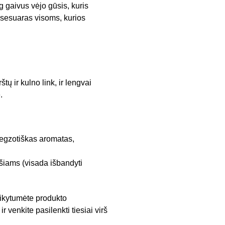
g gaivus vėjo gūsis, kuris
ksesuaras visoms, kurios
tų ir kulno link, ir lengvai
.
 egzotiškas aromatas,
ršiams (visada išbandyti
aikytumėte produkto
venkite pasilenkti tiesiai virš