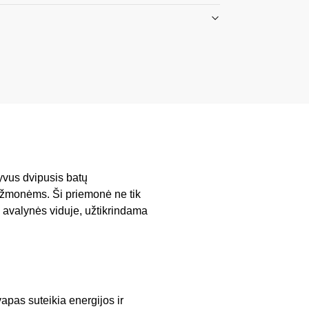
tyvus dvipusis batų
s žmonėms. Ši priemonė ne tik
 avalynės viduje, užtikrindama
vapas suteikia energijos ir