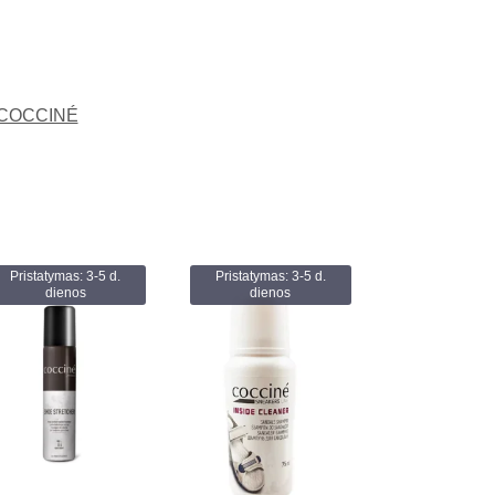
COCCINÉ
Pristatymas: 3-5 d.
Pristatymas: 3-5 d.
dienos
dienos