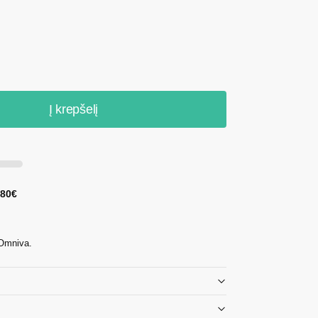
Į krepšelį
 80€
 Omniva.