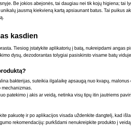
yje. Be jokios abejonės, tai daugiau nei tik kojų higiena; tai ly
s unikalų jausmą kiekvieną kartą apsiaunant batus. Tai puikus a
ą.
as kasdien
prasta. Tiesiog įstatykite aplikatorių į batą, nukreipdami angas pirš
kimo dysų, dezodorantas tolygiai pasiskirsto visame batų viduje
 produktą?
lina bakterijas, suteikia ilgalaikę apsaugą nuo kvapų, malonus
mo mechanizmas.
o patekimo į akis ar veidą, netinka visų tipų itin jautriems pavi
ite pakuotę ir po aplikacijos visada uždenkite dangtelį, kad išl
mo rekomendacijų: purkšdami nenukreipkite produkto į veidą ir 