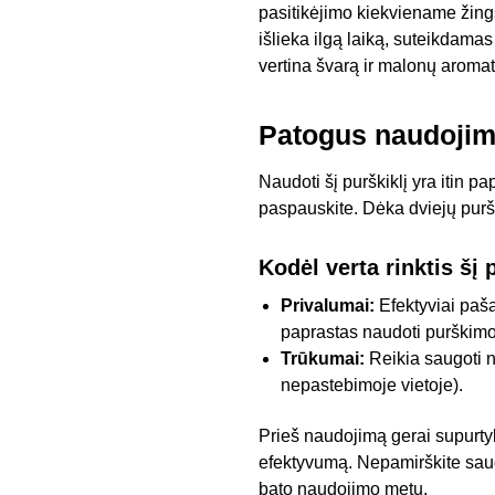
pasitikėjimo kiekviename žingsn
išlieka ilgą laiką, suteikdama
vertina švarą ir malonų aromat
Patogus naudojim
Naudoti šį purškiklį yra itin pa
paspauskite. Dėka dviejų purš
Kodėl verta rinktis šį
Privalumai:
Efektyviai paša
paprastas naudoti purški
Trūkumai:
Reikia saugoti nu
nepastebimoje vietoje).
Prieš naudojimą gerai supurtyk
efektyvumą. Nepamirškite saugu
bato naudojimo metu.