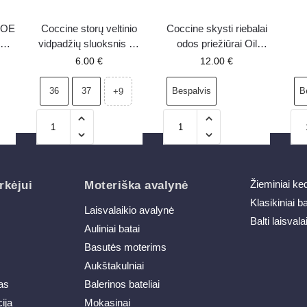
HOE
Coccine storų veltinio
Coccine skysti riebalai
atų
vidpadžių sluoksnis su
odos priežiūrai Oil
ml
aliuminio pagrindu
Spray
fo
6.00
€
12.00
€
36
37
Bespalvis
B
+9
Žieminiai ke
rkėjui
Moteriška avalynė
Klasikiniai b
Laisvalaikio avalynė
Balti laisvala
Auliniai batai
Basutės moterims
Aukštakulniai
as
Balerinos bateliai
ija
Mokasinai