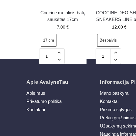
Coccine metalinis batų
COCCINE DEO S
šaukštas 17cm
SNEAKERS LINE b
dezodorantas 150 
7.00
€
12.00
€
SEA WIND
17 cm
Bespalvis
Apie AvalyneTau
Informacija Pi
Apie mus
Mano paskyra
Privatumo politika
Kontaktai
Kontaktai
Pirkimo sąlygos
Prekių grąžinimas
Užsakymų sekim
Naudinga informac