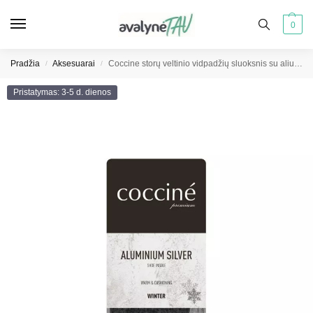
0
Pradžia
Aksesuarai
Coccine storų veltinio vidpadžių sluoksnis su aliuminio pagrindu
/
/
Pristatymas: 3-5 d. dienos