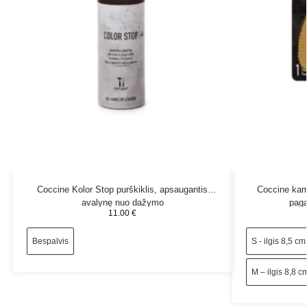
Coccine Kolor Stop purškiklis, apsaugantis
Coccine kam
avalynę nuo dažymo
paga
11.00
€
Bespalvis
S - ilgis 8,5 cm
M – ilgis 8,8 c