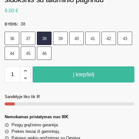
6.00
€
38
DYDIS
:
36
37
38
39
40
41
42
43
44
45
46
Į krepšelį
Sandėlyje liko tik 8!
Nemokamas pristatymas nuo 80€
Pinigų grąžinimo garantija.
Prekės tiesiai iš gamintojų.
Patogus prekių grąžinimas su Omniva.