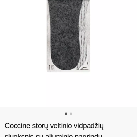
Coccine storų veltinio vidpadžių
sluoksnis su aliuminio pagrindu