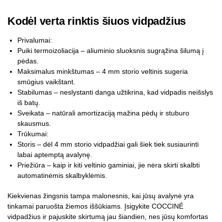
Kodėl verta rinktis šiuos vidpadžius
Privalumai:
Puiki termoizoliacija – aliuminio sluoksnis sugrąžina šilumą į
pėdas.
Maksimalus minkštumas – 4 mm storio veltinis sugeria
smūgius vaikštant.
Stabilumas – neslystanti danga užtikrina, kad vidpadis neišslys
iš batų.
Sveikata – natūrali amortizaciją mažina pėdų ir stuburo
skausmus.
Trūkumai:
Storis – dėl 4 mm storio vidpadžiai gali šiek tiek susiaurinti
labai aptemptą avalynę.
Priežiūra – kaip ir kiti veltinio gaminiai, jie nėra skirti skalbti
automatinėmis skalbyklėmis.
Kiekvienas žingsnis tampa malonesnis, kai jūsų avalynė yra
tinkamai paruošta žiemos iššūkiams. Įsigykite COCCINÉ
vidpadžius ir pajuskite skirtumą jau šiandien, nes jūsų komfortas