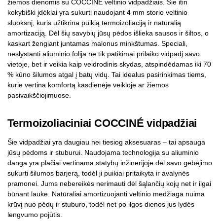
žiemos dienomis su COCCINÉ veltinio vidpadžiais. Šie itin
kokybiški įdėklai yra sukurti naudojant 4 mm storio veltinio
sluoksnį, kuris užtikrina puikią termoizoliaciją ir natūralią
amortizaciją. Dėl šių savybių jūsų pėdos išlieka sausos ir šiltos, o
kaskart žengiant juntamas malonus minkštumas. Speciali,
neslystanti aliuminio folija ne tik patikimai prilaiko vidpadį savo
vietoje, bet ir veikia kaip veidrodinis skydas, atspindėdamas iki 70
% kūno šilumos atgal į batų vidų. Tai idealus pasirinkimas tiems,
kurie vertina komfortą kasdienėje veikloje ar žiemos
pasivaikščiojimuose.
Termoizoliaciniai COCCINÉ vidpadžiai
Šie vidpadžiai yra daugiau nei tiesiog aksesuaras – tai apsauga
jūsų pėdoms ir stuburui. Naudojama technologija su aliuminio
danga yra plačiai vertinama statybų inžinerijoje dėl savo gebėjimo
sukurti šilumos barjerą, todėl ji puikiai pritaikyta ir avalynės
pramonei. Jums nebereikės nerimauti dėl šąlančių kojų net ir ilgai
būnant lauke. Natūraliai amortizuojanti veltinio medžiaga nuima
krūvį nuo pėdų ir stuburo, todėl net po ilgos dienos jus lydės
lengvumo pojūtis.