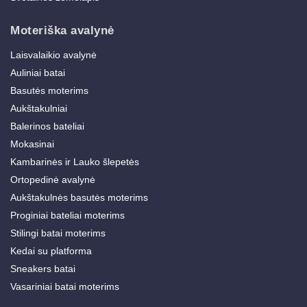
Moteriška avalynė
Laisvalaikio avalynė
Auliniai batai
Basutės moterims
Aukštakulniai
Balerinos bateliai
Mokasinai
Kambarinės ir Lauko šlepetės
Ortopedinė avalynė
Aukštakulnės basutės moterims
Proginiai bateliai moterims
Stilingi batai moterims
Kedai su platforma
Sneakers batai
Vasariniai batai moterims