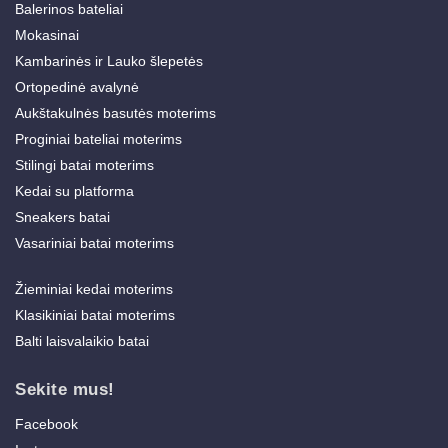
Balerinos bateliai
Mokasinai
Kambarinės ir Lauko šlepetės
Ortopedinė avalynė
Aukštakulnės basutės moterims
Proginiai bateliai moterims
Stilingi batai moterims
Kedai su platforma
Sneakers batai
Vasariniai batai moterims
Žieminiai kedai moterims
Klasikiniai batai moterims
Balti laisvalaikio batai
Sekite mus!
Facebook