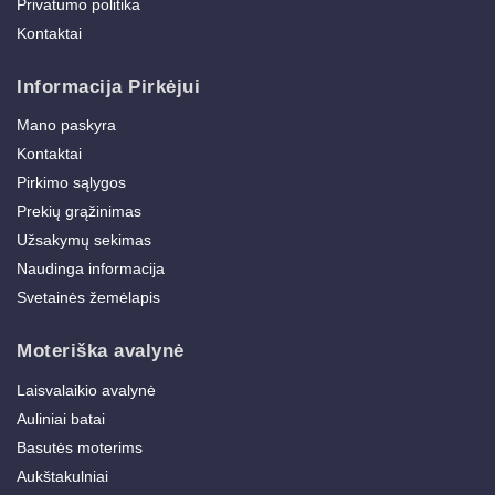
Privatumo politika
Kontaktai
Informacija Pirkėjui
Mano paskyra
Kontaktai
Pirkimo sąlygos
Prekių grąžinimas
Užsakymų sekimas
Naudinga informacija
Svetainės žemėlapis
Moteriška avalynė
Laisvalaikio avalynė
Auliniai batai
Basutės moterims
Aukštakulniai