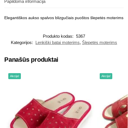
Papildoma informacija
Elegantiškos aukso spalvos blizgučiais puoštos šlepetės moterims
Produkto kodas:
5367
Kategorijos:
Lenkiški batai moterims
,
Šlepetės moterims
Panašūs produktai
Akcija!
Akcija!