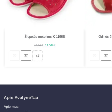
Šlepetės moterims K-1196B
Odinės š
11.50
€
15.00
€
36
37
36
37
+4
Apie AvalyneTau
Apie mus