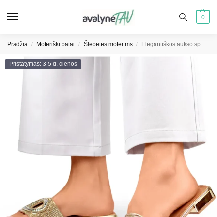
0
Pradžia
Moteriški batai
Šlepetės moterims
Elegantiškos aukso spalvos blizgučiais puoštos šlepetės moterims
/
/
/
Pristatymas: 3-5 d. dienos