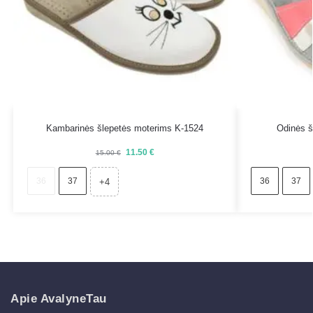
Kambarinės šlepetės moterims K-1524
Odinės š
11.50
€
15.00
€
36
37
36
37
+4
Apie AvalyneTau