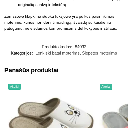
originalią spalvą ir tekstūrą.
Zamszowe klapki na słupku fuksjowe yra puikus pasirinkimas
moterims, kurios nori derinti madingą išvaizdą su kasdieniu
patogumu, neleisdamos kompromisams dėl kokybės ir stiliaus.
Produkto kodas:
84032
Kategorijos:
Lenkiški batai moterims
,
Šlepetės moterims
Panašūs produktai
Akcija!
Akcija!