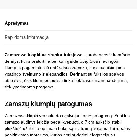
Aprašymas
Papildoma informacija
Zamszowe klapki na słupku fuksjowe
– prabangos ir komforto
derinys, kuris praturtina bet kurį garderobą. Šios madingos
klumpes pagamintos iš natūralaus zamszo, kuris suteikia joms
ypatingo švelnumo ir elegancijos. Derinant su fuksijos spalvos
atspalviu, šios klumpes puikiai tinka tiek kasdieniam naudojimui,
tiek ypatingoms progoms.
Zamszų klumpių patogumas
Zamszowe klapki yra sukurtos galvojant apie patogumą. Subtilus
zamszo audinys leidžia pėdai kvėpuoti, o 7 cm aukščio stabili
plokštelė užtikrina optimalų balansą ir atramą kojoms. Tai idealus
pasirinkimas moterims, kurios nori suderinti eleganciją su