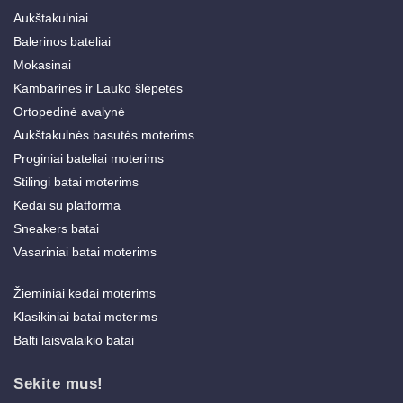
Aukštakulniai
Balerinos bateliai
Mokasinai
Kambarinės ir Lauko šlepetės
Ortopedinė avalynė
Aukštakulnės basutės moterims
Proginiai bateliai moterims
Stilingi batai moterims
Kedai su platforma
Sneakers batai
Vasariniai batai moterims
Žieminiai kedai moterims
Klasikiniai batai moterims
Balti laisvalaikio batai
Sekite mus!