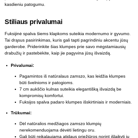
kasdieniu patogumu.
Stiliaus privalumai
Fuksijinė spalva šiems klapkoms suteikia modernumo ir gyvumo.
Tai drąsus pasirinkimas, kuris gali tapti pagrindiniu akcentu jūsų
garderobe. Priderinkite šias klumpes prie savo mėgstamiausių
drabužių ir pastebėkite, kaip jie pagyvina jūsų išvaizdą.
Privalumai:
Pagamintos iš natūralaus zamszo, kas leidžia klumpes
būti švelnioms ir patogioms.
7 cm aukščio kulnas suteikia elegantišką išvaizdą be
kompromisų komfortui.
Fuksijos spalva padaro klumpes išskirtiniais ir moderniais.
Trūkumai:
Dėl natūralios medžiagos zamszo klumpių
nerekomenduojama dėvėti lietingu oru.
Gali būti reikalaujama atidaus priežiūros norint išlaikyti jų