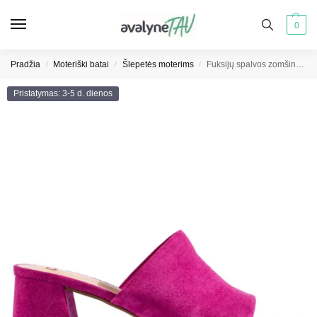
0
Pradžia
Moteriški batai
Šlepetės moterims
Fuksijų spalvos zomšinės šlepetės
/
/
/
Pristatymas: 3-5 d. dienos