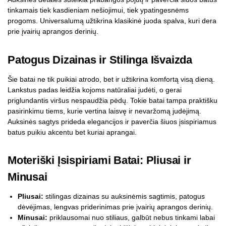
tinkamais tiek kasdieniam nešiojimui, tiek ypatingesnėms
progoms. Universalumą užtikrina klasikinė juoda spalva, kuri dera
prie įvairių aprangos derinių.
Patogus Dizainas ir Stilinga Išvaizda
Šie batai ne tik puikiai atrodo, bet ir užtikrina komfortą visą dieną.
Lankstus padas leidžia kojoms natūraliai judėti, o gerai
priglundantis viršus nespaudžia pėdų. Tokie batai tampa praktišku
pasirinkimu tiems, kurie vertina laisvę ir nevaržomą judėjimą.
Auksinės sagtys prideda elegancijos ir paverčia šiuos įsispiriamus
batus puikiu akcentu bet kuriai aprangai.
Moteriški Įsispiriami Batai: Pliusai ir
Minusai
Pliusai:
stilingas dizainas su auksinėmis sagtimis, patogus
dėvėjimas, lengvas priderinimas prie įvairių aprangos derinių.
Minusai:
priklausomai nuo stiliaus, galbūt nebus tinkami labai