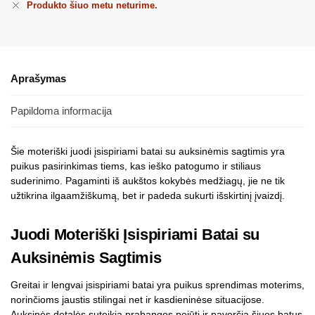
Produkto šiuo metu neturime.
Aprašymas
Papildoma informacija
Šie moteriški juodi įsispiriami batai su auksinėmis sagtimis yra
puikus pasirinkimas tiems, kas ieško patogumo ir stiliaus
suderinimo. Pagaminti iš aukštos kokybės medžiagų, jie ne tik
užtikrina ilgaamžiškumą, bet ir padeda sukurti išskirtinį įvaizdį.
Juodi Moteriški Įsispiriami Batai su
Auksinėmis Sagtimis
Greitai ir lengvai įsispiriami batai yra puikus sprendimas moterims,
norinčioms jaustis stilingai net ir kasdieninėse situacijose.
Auksinės detalės suteikia prabangos pojūtį ir paverčia šiuos batus