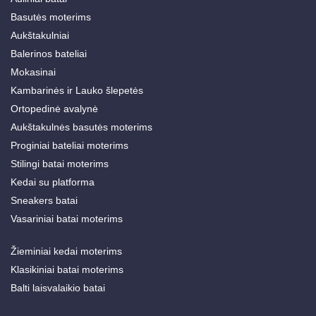
Basutės moterims
Aukštakulniai
Balerinos bateliai
Mokasinai
Kambarinės ir Lauko šlepetės
Ortopedinė avalynė
Aukštakulnės basutės moterims
Proginiai bateliai moterims
Stilingi batai moterims
Kedai su platforma
Sneakers batai
Vasariniai batai moterims
Žieminiai kedai moterims
Klasikiniai batai moterims
Balti laisvalaikio batai