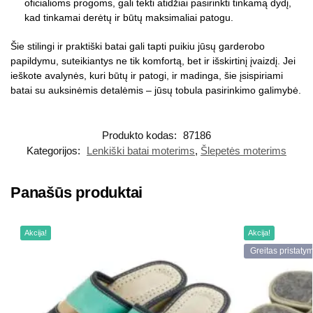
oficialioms progoms, gali tekti atidžiai pasirinkti tinkamą dydį,
kad tinkamai derėtų ir būtų maksimaliai patogu.
Šie stilingi ir praktiški batai gali tapti puikiu jūsų garderobo
papildymu, suteikiantys ne tik komfortą, bet ir išskirtinį įvaizdį. Jei
ieškote avalynės, kuri būtų ir patogi, ir madinga, šie įsispiriami
batai su auksinėmis detalėmis – jūsų tobula pasirinkimo galimybė.
Produkto kodas:
87186
Kategorijos:
Lenkiški batai moterims
,
Šlepetės moterims
Panašūs produktai
Akcija!
Akcija!
Greitas pristaty