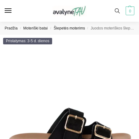
0
Pradžia
Moteriški batai
Šlepetės moterims
Juodos moteriškos šlepetės su auksinėmis sagtimis
/
/
/
Pristatymas: 3-5 d. dienos