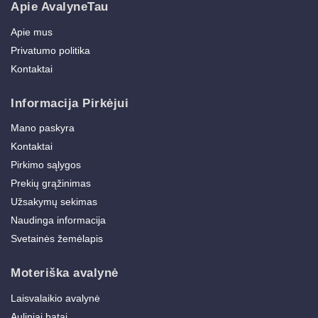
Apie AvalyneTau
Apie mus
Privatumo politika
Kontaktai
Informacija Pirkėjui
Mano paskyra
Kontaktai
Pirkimo sąlygos
Prekių grąžinimas
Užsakymų sekimas
Naudinga informacija
Svetainės žemėlapis
Moteriška avalynė
Laisvalaikio avalynė
Auliniai batai