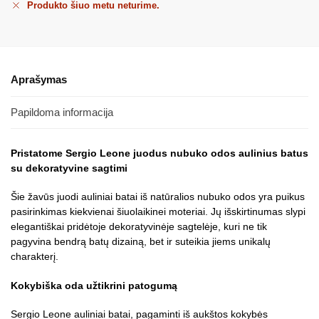
Produkto šiuo metu neturime.
Aprašymas
Papildoma informacija
Pristatome Sergio Leone juodus nubuko odos aulinius batus
su dekoratyvine sagtimi
Šie žavūs juodi auliniai batai iš natūralios nubuko odos yra puikus
pasirinkimas kiekvienai šiuolaikinei moteriai. Jų išskirtinumas slypi
elegantiškai pridėtoje dekoratyvinėje sagtelėje, kuri ne tik
pagyvina bendrą batų dizainą, bet ir suteikia jiems unikalų
charakterį.
Kokybiška oda užtikrini patogumą
Sergio Leone auliniai batai, pagaminti iš aukštos kokybės