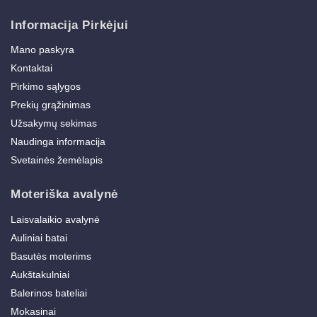
Informacija Pirkėjui
Mano paskyra
Kontaktai
Pirkimo sąlygos
Prekių grąžinimas
Užsakymų sekimas
Naudinga informacija
Svetainės žemėlapis
Moteriška avalynė
Laisvalaikio avalynė
Auliniai batai
Basutės moterims
Aukštakulniai
Balerinos bateliai
Mokasinai