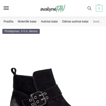
0
Pradžia
Moteriški batai
Auliniai batai
Odiniai auliniai batai
Juodos nubuko odos moteriški batai su dekoratyvine sagtimi Sergio Leone
/
/
/
/
Pristatymas: 3-5 d. dienos