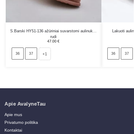
S.Barski HY51-136 ažūriniai suvarstomi aulinukai,
Lakuoti aulin
rudi
47.00
€
36
37
36
37
+1
Apie AvalyneTau
Apie mus
Privatumo politika
Kontaktai