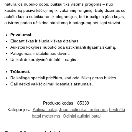
natūralios nubuko odos, puikiai tiks visoms progoms – nuo
kasdienių pasivaikščiojimų iki vakarinių renginių. Batų dizainas su
aukštu kulnu suteikia ne tik elegancijos, bet ir pailgina jūsų kojas,
o tvirtas padas užtikrina stabilumą ir patogumą net ilgai stovint.
Privalumai:
Elegantiškas ir šiuolaikiškas dizainas.
Aukštos kokybės nubuko oda užtikrinanti ilgaamžiškumą.
Patogumas ir stabilumas dėvint.
Unikali dekoratyvinė detalė – sagtis.
Trūkumai:
Reikalinga speciali priežiūra, kad oda išliktų geros būklės.
Gali netikti vaikščiojimui ilgesniais atstumais.
Produkto kodas:
85339
Kategorijos:
Auliniai batai
,
Juodi aulinukai moterims
,
Lenkiški
batai moterims
,
Odiniai auliniai batai