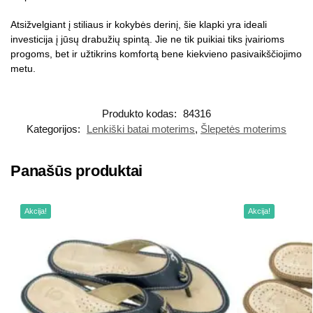
Atsižvelgiant į stiliaus ir kokybės derinį, šie klapki yra ideali
investicija į jūsų drabužių spintą. Jie ne tik puikiai tiks įvairioms
progoms, bet ir užtikrins komfortą bene kiekvieno pasivaikščiojimo
metu.
Produkto kodas:
84316
Kategorijos:
Lenkiški batai moterims
,
Šlepetės moterims
Panašūs produktai
Akcija!
Akcija!