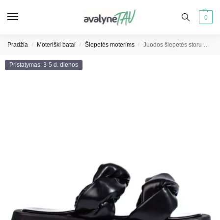
0
Pradžia
Moteriški batai
Šlepetės moterims
Juodos šlepetės storu padu
/
/
/
Pristatymas: 3-5 d. dienos