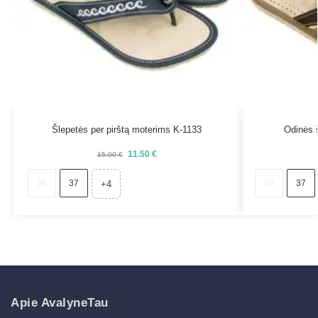
Šlepetės per pirštą moterims K-1133
Odinės 
11.50
€
15.00
€
36
37
36
37
+4
Apie AvalyneTau