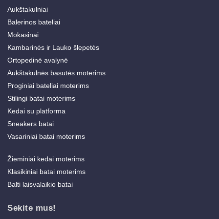
Aukštakulniai
Balerinos bateliai
Mokasinai
Kambarinės ir Lauko šlepetės
Ortopedinė avalynė
Aukštakulnės basutės moterims
Proginiai bateliai moterims
Stilingi batai moterims
Kedai su platforma
Sneakers batai
Vasariniai batai moterims
Žieminiai kedai moterims
Klasikiniai batai moterims
Balti laisvalaikio batai
Sekite mus!