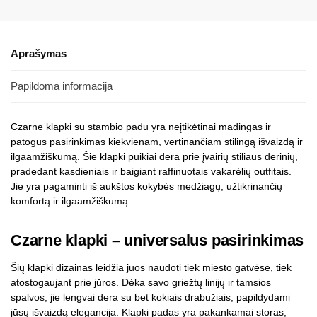
Aprašymas
Papildoma informacija
Czarne klapki su stambio padu yra neįtikėtinai madingas ir
patogus pasirinkimas kiekvienam, vertinančiam stilingą išvaizdą ir
ilgaamžiškumą. Šie klapki puikiai dera prie įvairių stiliaus derinių,
pradedant kasdieniais ir baigiant raffinuotais vakarėlių outfitais.
Jie yra pagaminti iš aukštos kokybės medžiagų, užtikrinančių
komfortą ir ilgaamžiškumą.
Czarne klapki – universalus pasirinkimas
Šių klapki dizainas leidžia juos naudoti tiek miesto gatvėse, tiek
atostogaujant prie jūros. Dėka savo griežtų linijų ir tamsios
spalvos, jie lengvai dera su bet kokiais drabužiais, papildydami
jūsų išvaizdą elegancija. Klapki padas yra pakankamai storas,