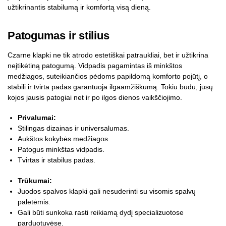
užtikrinantis stabilumą ir komfortą visą dieną.
Patogumas ir stilius
Czarne klapki ne tik atrodo estetiškai patraukliai, bet ir užtikrina
neįtikėtiną patogumą. Vidpadis pagamintas iš minkštos
medžiagos, suteikiančios pėdoms papildomą komforto pojūtį, o
stabili ir tvirta padas garantuoja ilgaamžiškumą. Tokiu būdu, jūsų
kojos jausis patogiai net ir po ilgos dienos vaikščiojimo.
Privalumai:
Stilingas dizainas ir universalumas.
Aukštos kokybės medžiagos.
Patogus minkštas vidpadis.
Tvirtas ir stabilus padas.
Trūkumai:
Juodos spalvos klapki gali nesuderinti su visomis spalvų
paletėmis.
Gali būti sunkoka rasti reikiamą dydį specializuotose
parduotuvėse.