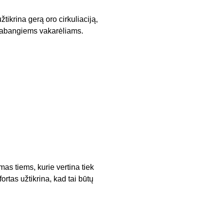
tikrina gerą oro cirkuliaciją,
 prabangiems vakarėliams.
as tiems, kurie vertina tiek
ortas užtikrina, kad tai būtų