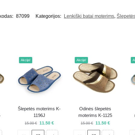
 kodas:
87099
Kategorijos:
Lenkiški batai moterims
,
Šlepetė
Akcija!
Akcija!
A
Šlepetės moterims K-
Odinės šlepetės
5
1196J
moterims K-1125
11.50
€
11.50
€
15.00
€
15.00
€