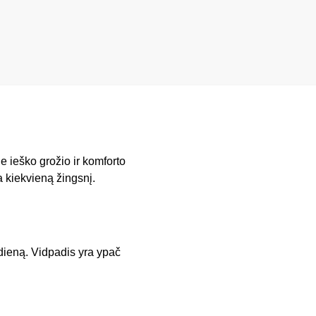
e ieško grožio ir komforto
 kiekvieną žingsnį.
 dieną. Vidpadis yra ypač