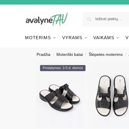
MOTERIMS
VYRAMS
VAIKAMS
V
Pradžia
Moteriški batai
Šlepetės moterims
/
/
/
Pristatymas: 3-5 d. dienos