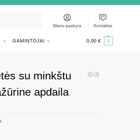
Ieškoti
Mano paskyra
Kontaktai
I
GAMINTOJAI
0.00
€
0
tės su minkštu
ažūrine apdaila
e.