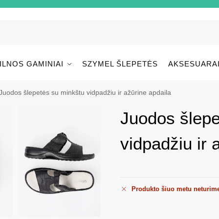
ILNOS GAMINIAI
SZYMEL ŠLEPETĖS
AKSESUARA
Juodos šlepetės su minkštu vidpadžiu ir ažūrine apdaila
Juodos šlepe
vidpadžiu ir 
Produkto šiuo metu neturim