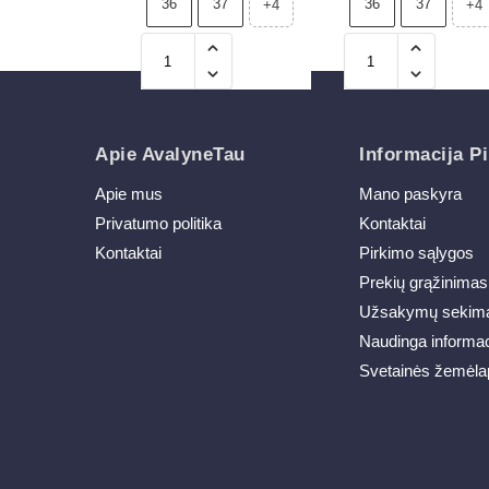
36
37
36
37
+4
+4
Apie AvalyneTau
Informacija Pi
Apie mus
Mano paskyra
Privatumo politika
Kontaktai
Kontaktai
Pirkimo sąlygos
Prekių grąžinimas
Užsakymų sekim
Naudinga informac
Svetainės žemėla