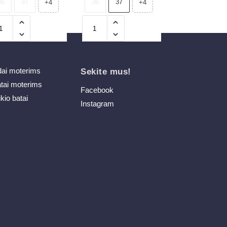
36
37
36
37
+4
+4
dai moterims
Sekite mus!
atai moterims
Facebook
ikio batai
Instagram