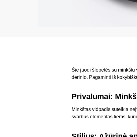
Šie juodi šlepetės su minkštu v
derinio. Pagaminti iš kokybišk
Privalumai: Minkš
Minkštas vidpadis suteikia neį
svarbus elementas tiems, kurie
Stilius: Ažūrinė a