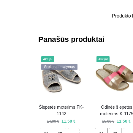
Produkto
Panašūs produktai
Akcija!
Akcija!
Greitas pristatymas
Šlepetės moterims FK-
Odinės šlepetės
1142
moterims K-117
11.50
€
11.50
€
14.00
€
15.00
€