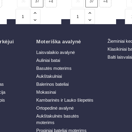
36
37
36
37
+4
+4
Žieminiai ke
rkėjui
Moteriška avalynė
Klasikiniai b
Laisvalaikio avalynė
Balti laisvala
Auliniai batai
Basutės moterims
Aukštakulniai
as
Balerinos bateliai
ija
Mokasinai
pis
Kambarinės ir Lauko šlepetės
Ortopedinė avalynė
Aukštakulnės basutės
moterims
Proginiai bateliai moterims