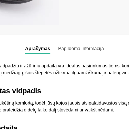
Aprašymas
Papildoma informacija
idpadžiu ir ažūriniu apdaila yra idealus pasirinkimas tiems, kuri
ų medžiagų, šios šlepetės užtikrina ilgaamžiškumą ir palengvina
tas vidpadis
tikėtiną komfortą, todėl jūsų kojos jausis atsipalaidavusios visą
 praleidžia didelę laiko dalį stovėdami ar vaikštinėdami.
pdaila