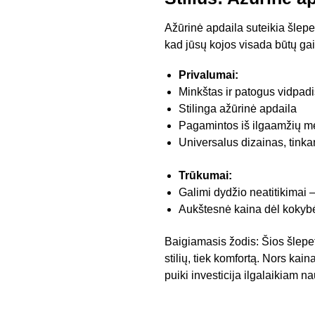
Ažūrinė apdaila suteikia šlepet
kad jūsų kojos visada būtų gai
Privalumai:
Minkštas ir patogus vidpadi
Stilinga ažūrinė apdaila
Pagamintos iš ilgaamžių m
Universalus dizainas, tinka
Trūkumai:
Galimi dydžio neatitikimai 
Aukštesnė kaina dėl kokyb
Baigiamasis žodis: Šios šlepet
stilių, tiek komfortą. Nors kain
puiki investicija ilgalaikiam n