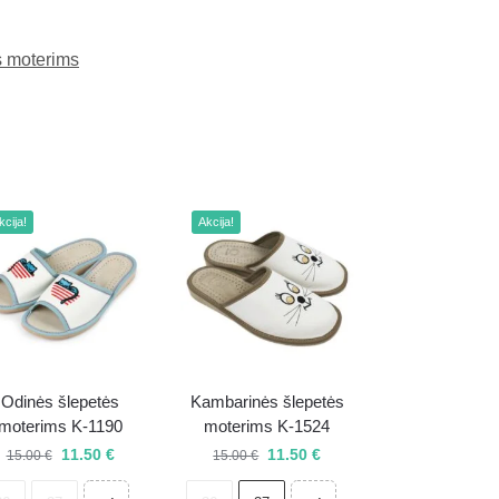
s moterims
kcija!
Akcija!
Odinės šlepetės
Kambarinės šlepetės
moterims K-1190
moterims K-1524
11.50
€
11.50
€
15.00
€
15.00
€