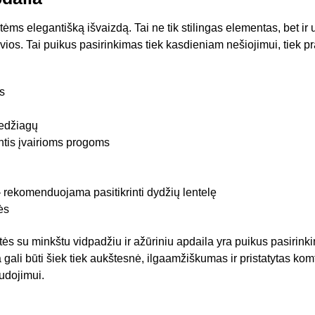
ėms elegantišką išvaizdą. Tai ne tik stilingas elementas, bet ir už
vios. Tai puikus pasirinkimas tiek kasdieniam nešiojimui, tiek
s
edžiagų
ntis įvairioms progoms
– rekomenduojama pasitikrinti dydžių lentelę
ės
ės su minkštu vidpadžiu ir ažūriniu apdaila yra puikus pasirinkim
a gali būti šiek tiek aukštesnė, ilgaamžiškumas ir pristatytas komf
audojimui.