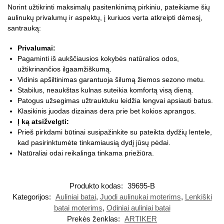
Norint užtikrinti maksimalų pasitenkinimą pirkiniu, pateikiame šių
aulinukų privalumų ir aspektų, į kuriuos verta atkreipti dėmesį,
santrauką:
Privalumai:
Pagaminti iš aukščiausios kokybės natūralios odos,
užtikrinančios ilgaamžiškumą.
Vidinis apšiltinimas garantuoja šilumą žiemos sezono metu.
Stabilus, neaukštas kulnas suteikia komfortą visą dieną.
Patogus užsegimas užtrauktuku leidžia lengvai apsiauti batus.
Klasikinis juodas dizainas dera prie bet kokios aprangos.
Į ką atsižvelgti:
Prieš pirkdami būtinai susipažinkite su pateikta dydžių lentele,
kad pasirinktumėte tinkamiausią dydį jūsų pėdai.
Natūraliai odai reikalinga tinkama priežiūra.
Produkto kodas:
39695-B
Kategorijos:
Auliniai batai
,
Juodi aulinukai moterims
,
Lenkiški
batai moterims
,
Odiniai auliniai batai
Prekės ženklas:
ARTIKER