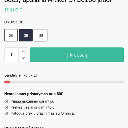
103.00
€
38
DYDIS
:
36
38
39
Į krepšelį
Sandėlyje liko tik 1!
Nemokamas pristatymas nuo 80€
Pinigų grąžinimo garantija.
Prekės tiesiai iš gamintojų.
Patogus prekių grąžinimas su Omniva.