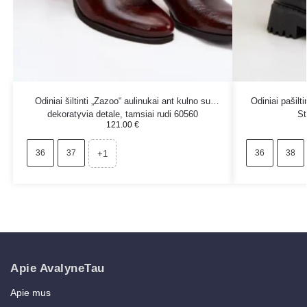
Odiniai šiltinti „Zazoo“ aulinukai ant kulno su
Odiniai pašilti
dekoratyvia detale, tamsiai rudi 60560
St
121.00
€
36
37
36
38
+1
Apie AvalyneTau
Apie mus