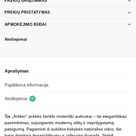
PREKIŲ GRĄŽINIMAS
PREKIŲ PRISTATYMAS
APMOKĖJIMO BŪDAI
Atsiliepimai
Aprašymas
Papildoma informacija
Atsiliepimai
0
Šie „Artiker“ prekės ženklo moteriški aulinukai – tai elegantiškas
pasirinkimas, sujungiantis modernų stilių ir neprilygstamą
patogumą. Pagaminti iš aukštos kokybės natūralios odos, šie
batai išsiskiria ilgaamžiškumu ir rafinuota išvaizda. Stabili