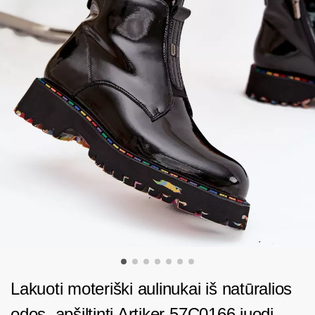
Lakuoti moteriški aulinukai iš natūralios
odos, apšiltinti Artiker 57C0166 juodi