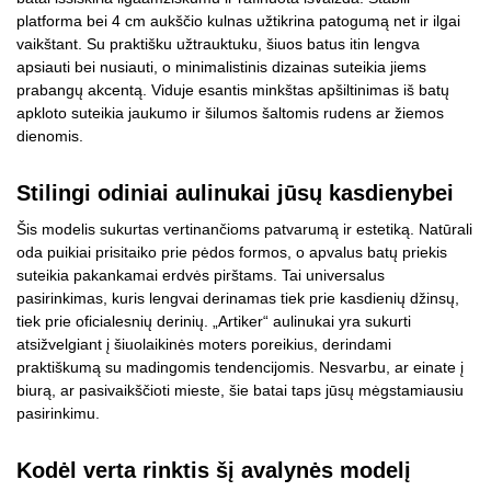
platforma bei 4 cm aukščio kulnas užtikrina patogumą net ir ilgai
vaikštant. Su praktišku užtrauktuku, šiuos batus itin lengva
apsiauti bei nusiauti, o minimalistinis dizainas suteikia jiems
prabangų akcentą. Viduje esantis minkštas apšiltinimas iš batų
apkloto suteikia jaukumo ir šilumos šaltomis rudens ar žiemos
dienomis.
Stilingi odiniai aulinukai jūsų kasdienybei
Šis modelis sukurtas vertinančioms patvarumą ir estetiką. Natūrali
oda puikiai prisitaiko prie pėdos formos, o apvalus batų priekis
suteikia pakankamai erdvės pirštams. Tai universalus
pasirinkimas, kuris lengvai derinamas tiek prie kasdienių džinsų,
tiek prie oficialesnių derinių. „Artiker“ aulinukai yra sukurti
atsižvelgiant į šiuolaikinės moters poreikius, derindami
praktiškumą su madingomis tendencijomis. Nesvarbu, ar einate į
biurą, ar pasivaikščioti mieste, šie batai taps jūsų mėgstamiausiu
pasirinkimu.
Kodėl verta rinktis šį avalynės modelį