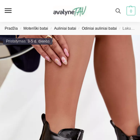
0
Pradžia
Moteriški batai
Auliniai batai
Odiniai auliniai batai
Lakuoti moteriški aulinukai iš natūralios odos, apšiltinti Artiker 57C0166 juodi
/
/
/
/
Pristatymas: 3-5 d. dienos