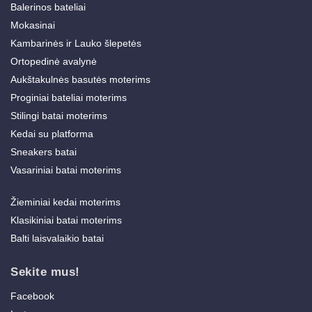
Balerinos bateliai
Mokasinai
Kambarinės ir Lauko šlepetės
Ortopedinė avalynė
Aukštakulnės basutės moterims
Proginiai bateliai moterims
Stilingi batai moterims
Kedai su platforma
Sneakers batai
Vasariniai batai moterims
Žieminiai kedai moterims
Klasikiniai batai moterims
Balti laisvalaikio batai
Sekite mus!
Facebook