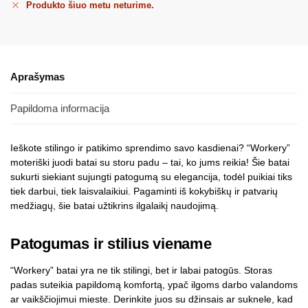
Produkto šiuo metu neturime.
Aprašymas
Papildoma informacija
Ieškote stilingo ir patikimo sprendimo savo kasdienai? “Workery”
moteriški juodi batai su storu padu – tai, ko jums reikia! Šie batai
sukurti siekiant sujungti patogumą su elegancija, todėl puikiai tiks
tiek darbui, tiek laisvalaikiui. Pagaminti iš kokybiškų ir patvarių
medžiagų, šie batai užtikrins ilgalaikį naudojimą.
Patogumas ir stilius viename
“Workery” batai yra ne tik stilingi, bet ir labai patogūs. Storas
padas suteikia papildomą komfortą, ypač ilgoms darbo valandoms
ar vaikščiojimui mieste. Derinkite juos su džinsais ar suknele, kad