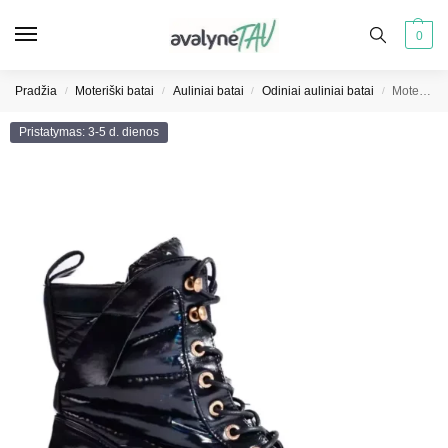
0
Pradžia
Moteriški batai
Auliniai batai
Odiniai auliniai batai
Moteriški maišytuvai ant storo juodo pado
/
/
/
/
Pristatymas: 3-5 d. dienos