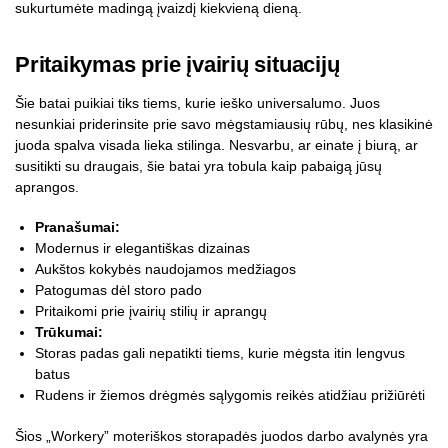
sukurtumėte madingą įvaizdį kiekvieną dieną.
Pritaikymas prie įvairių situacijų
Šie batai puikiai tiks tiems, kurie ieško universalumo. Juos
nesunkiai priderinsite prie savo mėgstamiausių rūbų, nes klasikinė
juoda spalva visada lieka stilinga. Nesvarbu, ar einate į biurą, ar
susitikti su draugais, šie batai yra tobula kaip pabaigą jūsų
aprangos.
Pranašumai:
Modernus ir elegantiškas dizainas
Aukštos kokybės naudojamos medžiagos
Patogumas dėl storo pado
Pritaikomi prie įvairių stilių ir aprangų
Trūkumai:
Storas padas gali nepatikti tiems, kurie mėgsta itin lengvus
batus
Rudens ir žiemos drėgmės sąlygomis reikės atidžiau prižiūrėti
Šios „Workery” moteriškos storapadės juodos darbo avalynės yra