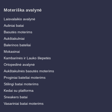
Moteriška avalynė
Laisvalaikio avalynė
Auliniai batai
Basutės moterims
Aukštakulniai
Balerinos bateliai
Mokasinai
Kambarinės ir Lauko šlepetės
Ortopedinė avalynė
Aukštakulnės basutės moterims
Proginiai bateliai moterims
Stilingi batai moterims
Kedai su platforma
Sneakers batai
Vasariniai batai moterims