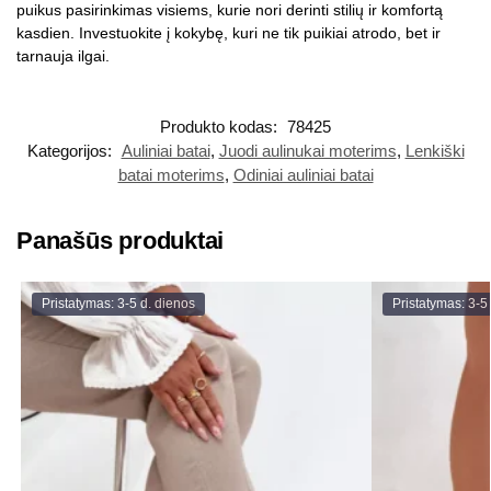
puikus pasirinkimas visiems, kurie nori derinti stilių ir komfortą
kasdien. Investuokite į kokybę, kuri ne tik puikiai atrodo, bet ir
tarnauja ilgai.
Produkto kodas:
78425
Kategorijos:
Auliniai batai
,
Juodi aulinukai moterims
,
Lenkiški
batai moterims
,
Odiniai auliniai batai
Panašūs produktai
Pristatymas: 3-5 d. dienos
Pristatymas: 3-5