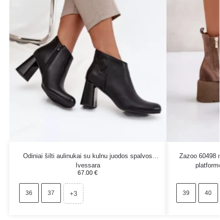
Odiniai šilti aulinukai su kulnu juodos spalvos
Zazoo 60498 m
Ivessara
platform
67.00
€
36
37
39
40
+3