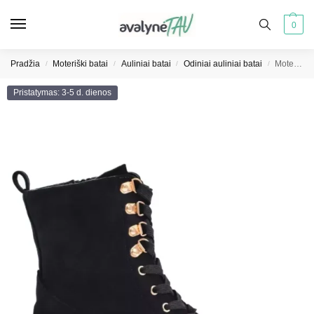
0
Pradžia
Moteriški batai
Auliniai batai
Odiniai auliniai batai
Moteriški platforminiai batai juodi Potocki
/
/
/
/
Pristatymas: 3-5 d. dienos