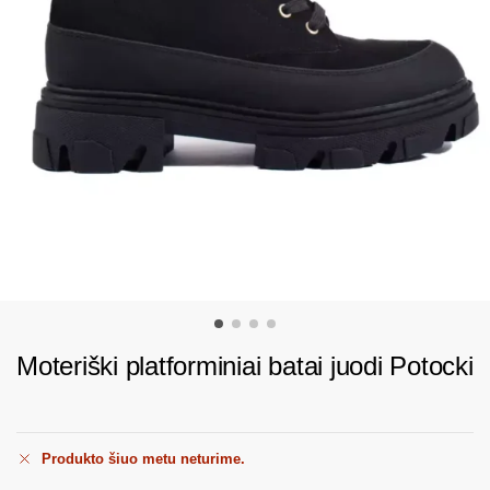
Moteriški platforminiai batai juodi Potocki
Produkto šiuo metu neturime.