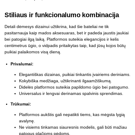
Stiliaus ir funkcionalumo kombinacija
Detali dėmesys dizainui užtikrina, kad šie bateliai ne tik
pasitarnauja kaip mados aksesuaras, bet ir padeda jaustis jaukiai
bei patogiai ilgą laiką. Platformos suteikia elegancijos ir kelis
centimetrus ūgio, o vidpadis pritaikytas taip, kad jūsų kojos būtų
puikiai palaikomos visą dieną.
Privalumai:
Elegantiškas dizainas, puikiai tinkantis įvairiems deriniams.
Kokybiška medžiaga, užtikrinanti ilgaamžiškumą.
Didelės platformos suteikia papildomo ūgio bei patogumo.
Universalus ir lengvai derinamas spalvinis sprendimas.
Trūkumai:
Platformos aukštis gali nepatikti tiems, kas mėgsta lygią
avalynę.
Ne visiems tinkamas siauresnis modelis, gali būti mažiau
patogus plačioms pėdoms.