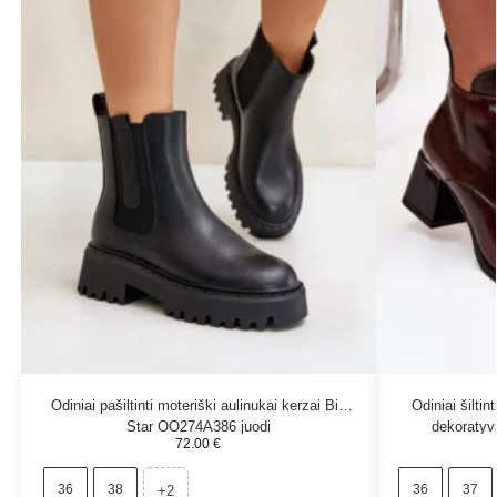
Odiniai pašiltinti moteriški aulinukai kerzai Big
Odiniai šiltin
Star OO274A386 juodi
dekoratyvi
72.00
€
36
38
36
37
+2