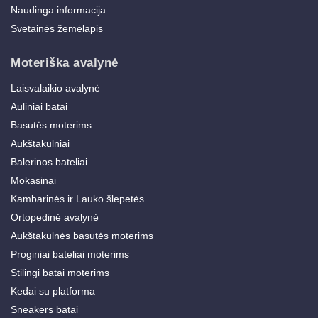
Naudinga informacija
Svetainės žemėlapis
Moteriška avalynė
Laisvalaikio avalynė
Auliniai batai
Basutės moterims
Aukštakulniai
Balerinos bateliai
Mokasinai
Kambarinės ir Lauko šlepetės
Ortopedinė avalynė
Aukštakulnės basutės moterims
Proginiai bateliai moterims
Stilingi batai moterims
Kedai su platforma
Sneakers batai