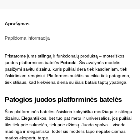
Aprašymas
Papildoma informacija
Pristatome jums stilingą ir funkcionalų produktą – moteriškos
juodos platforminės batelės
Potocki
. Šis avalynės modelis
pasižymi savitu dizainu, kuris puikiai dera tiek kasdieniam, tiek
išskirtiniam renginiui. Platformos aukštis suteikia tiek patogumo,
tiek stiliaus, kad kiekviena diena su šiais batais taptų ypatinga.
Patogios juodos platforminės batelės
Šios platforminės batelės išsiskiria kokybiška medžiaga ir stilingu
dizainu. Elegantiškos, bet tuo pat metu ir universalios, jos puikiai
tiks tiek prie suknelės, tiek prie džinsų. Juoda spalva – visada
madinga ir elegantiška, todėl šis modelis tapo nepakeičiamas
mados ekspertų tarpe.