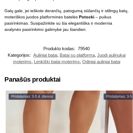
Galų gale, jei ieškote derančių, patogumą siūlančių ir stilingų batų,
moteriškos juodos platforminės batelės
Potocki
– puikus
pasirinkimas. Susipažinkite su šia elegantiška ir modernia
avalynės pasirinkimo galimybe jau šiandien.
Produkto kodas:
79540
Kategorijos:
Auliniai batai
,
Batai su platforma
,
Juodi aulinukai
moterims
,
Lenkiški batai moterims
,
Odiniai auliniai batai
Panašūs produktai
Pristatymas: 3-5 d. dienos
Pristatymas: 3-5