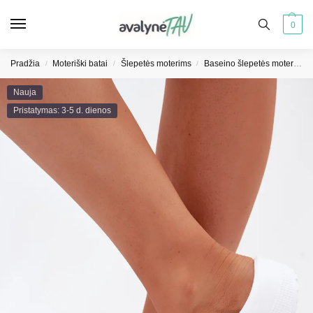
0
Pradžia
Moteriški batai
Šlepetės moterims
Baseino šlepetės moterims
/
/
/
Nauja
Pristatymas: 3-5 d. dienos