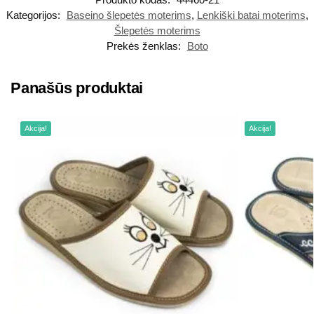
Kategorijos:
Baseino šlepetės moterims
,
Lenkiški batai moterims
,
Šlepetės moterims
Prekės ženklas:
Boto
Panašūs produktai
Akcija!
Akcija!