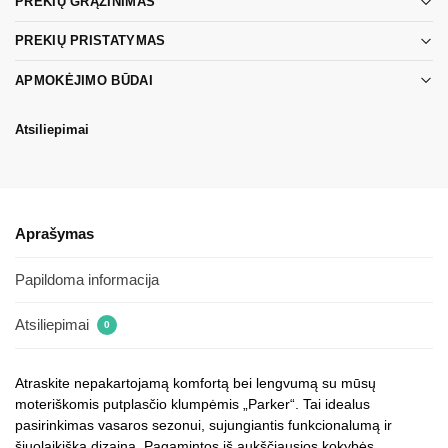
PREKIŲ GRĄŽINIMAS
PREKIŲ PRISTATYMAS
APMOKĖJIMO BŪDAI
Atsiliepimai
Aprašymas
Papildoma informacija
Atsiliepimai
0
Atraskite nepakartojamą komfortą bei lengvumą su mūsų
moteriškomis putplasčio klumpėmis „Parker“. Tai idealus
pasirinkimas vasaros sezonui, sujungiantis funkcionalumą ir
šiuolaikišką dizainą. Pagamintos iš aukščiausios kokybės