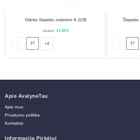
Odinės šlepetės moterims K-1138
Šlepetės 
11.50
€
15.00
€
36
37
36
37
+4
Apie AvalyneTau
Apie mus
Privatumo politika
Kontaktai
Informacija Pirkėjui