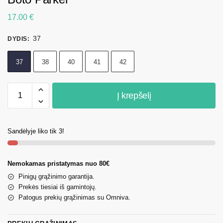
17.00
€
37
DYDIS
:
37
38
40
41
42
Į krepšelį
Sandėlyje liko tik 3!
Nemokamas pristatymas nuo 80€
Pinigų grąžinimo garantija.
Prekės tiesiai iš gamintojų.
Patogus prekių grąžinimas su Omniva.