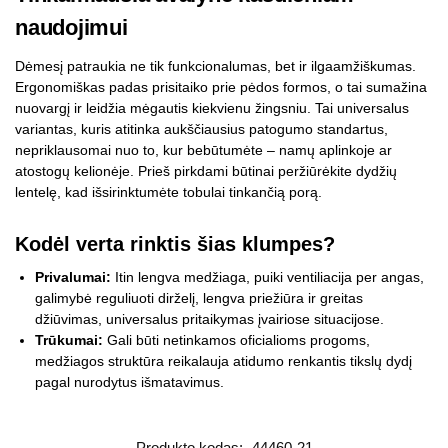
naudojimui
Dėmesį patraukia ne tik funkcionalumas, bet ir ilgaamžiškumas.
Ergonomiškas padas prisitaiko prie pėdos formos, o tai sumažina
nuovargį ir leidžia mėgautis kiekvienu žingsniu. Tai universalus
variantas, kuris atitinka aukščiausius patogumo standartus,
nepriklausomai nuo to, kur bebūtumėte – namų aplinkoje ar
atostogų kelionėje. Prieš pirkdami būtinai peržiūrėkite dydžių
lentelę, kad išsirinktumėte tobulai tinkančią porą.
Kodėl verta rinktis šias klumpes?
Privalumai:
Itin lengva medžiaga, puiki ventiliacija per angas,
galimybė reguliuoti dirželį, lengva priežiūra ir greitas
džiūvimas, universalus pritaikymas įvairiose situacijose.
Trūkumai:
Gali būti netinkamos oficialioms progoms,
medžiagos struktūra reikalauja atidumo renkantis tikslų dydį
pagal nurodytus išmatavimus.
Produkto kodas:
44460-21