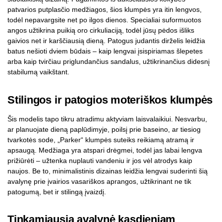
patvarios putplasčio medžiagos, šios klumpės yra itin lengvos,
todėl nepavargsite net po ilgos dienos. Specialiai suformuotos
angos užtikrina puikią oro cirkuliaciją, todėl jūsų pėdos išliks
gaivios net ir karščiausią dieną. Patogus judantis dirželis leidžia
batus nešioti dviem būdais – kaip lengvai įsispiriamas šlepetes
arba kaip tvirčiau priglundančius sandalus, užtikrinančius didesnį
stabilumą vaikštant.
Stilingos ir patogios moteriškos klumpės
Šis modelis tapo tikru atradimu aktyviam laisvalaikiui. Nesvarbu,
ar planuojate dieną paplūdimyje, poilsį prie baseino, ar tiesiog
tvarkotės sode, „Parker“ klumpės suteiks reikiamą atramą ir
apsaugą. Medžiaga yra atspari drėgmei, todėl jas labai lengva
prižiūrėti – užtenka nuplauti vandeniu ir jos vėl atrodys kaip
naujos. Be to, minimalistinis dizainas leidžia lengvai suderinti šią
avalynę prie įvairios vasariškos aprangos, užtikrinant ne tik
patogumą, bet ir stilingą įvaizdį.
Tinkamiausia avalynė kasdieniam