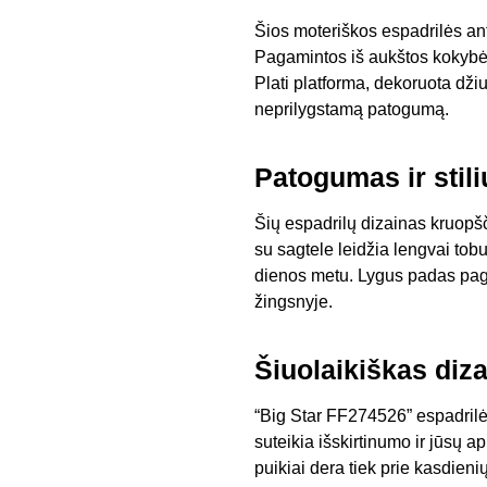
Šios moteriškos espadrilės ant
Pagamintos iš aukštos kokybės 
Plati platforma, dekoruota džiu
neprilygstamą patogumą.
Patogumas ir stili
Šių espadrilų dizainas kruopš
su sagtele leidžia lengvai tobul
dienos metu. Lygus padas pag
žingsnyje.
Šiuolaikiškas diz
“Big Star FF274526” espadrilės 
suteikia išskirtinumo ir jūsų 
puikiai dera tiek prie kasdienių