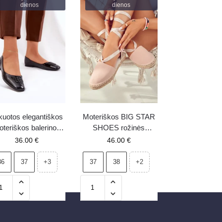
dienos
dienos
kuotos elegantiškos
Moteriškos BIG STAR
teriškos balerinos
SHOES rožinės
 dekoratyvia detale
espadrilės JJ274864
36.00
€
46.00
€
nceza 17377 juodos
36
37
37
38
+3
+2