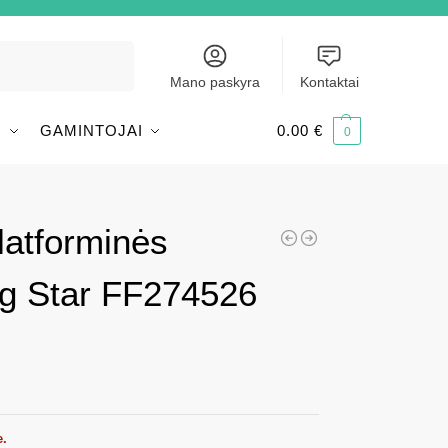
Ieškoti
Mano paskyra
Kontaktai
I
GAMINTOJAI
0.00
€
0
latforminės
ig Star FF274526
e.