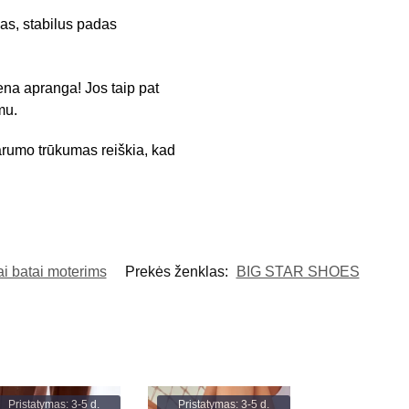
as, stabilus padas
ena apranga! Jos taip pat
mu.
parumo trūkumas reiškia, kad
i batai moterims
Prekės ženklas:
BIG STAR SHOES
Pristatymas: 3-5 d.
Pristatymas: 3-5 d.