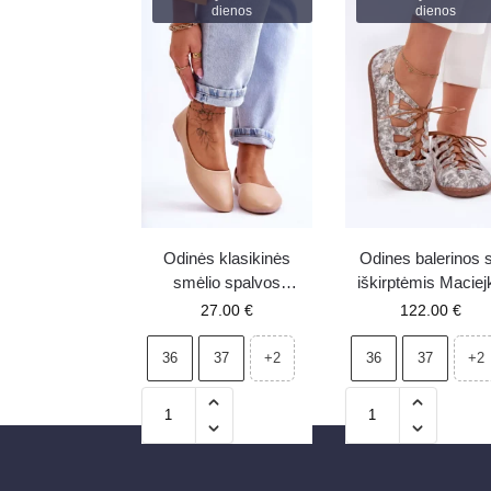
dienos
dienos
Odinės klasikinės
Odines balerinos 
smėlio spalvos
iškirptėmis Maciej
balerinos Stacee
06835-25/00-1
27.00
€
122.00
€
auksinės
36
37
36
37
+2
+2