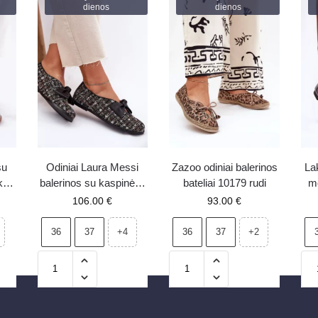
dienos
dienos
su
Odiniai Laura Messi
Zazoo odiniai balerinos
La
ka
balerinos su kaspinėliu
bateliai 10179 rudi
mo
2921 juodos
su
106.00
€
93.00
€
Vi
36
37
36
37
+4
+2