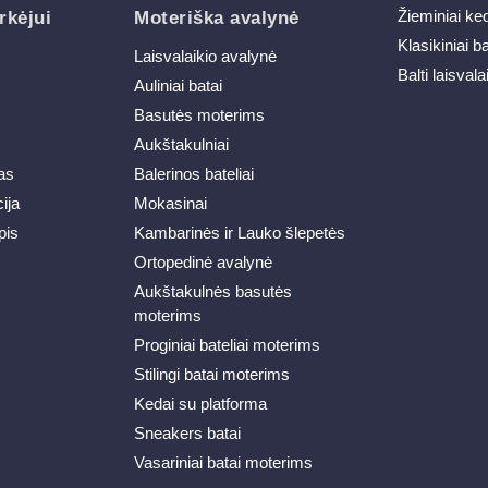
Žieminiai ke
rkėjui
Moteriška avalynė
Klasikiniai b
Laisvalaikio avalynė
Balti laisvala
Auliniai batai
Basutės moterims
Aukštakulniai
as
Balerinos bateliai
ija
Mokasinai
pis
Kambarinės ir Lauko šlepetės
Ortopedinė avalynė
Aukštakulnės basutės
moterims
Proginiai bateliai moterims
Stilingi batai moterims
Kedai su platforma
Sneakers batai
Vasariniai batai moterims