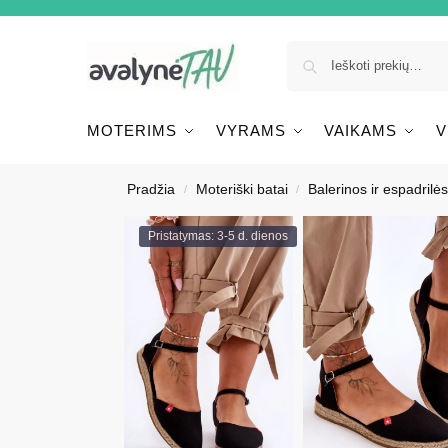
MOTERIMS
VYRAMS
VAIKAMS
V
Pradžia
Moteriški batai
Balerinos ir espadrilės
/
/
Pristatymas: 3-5 d. dienos