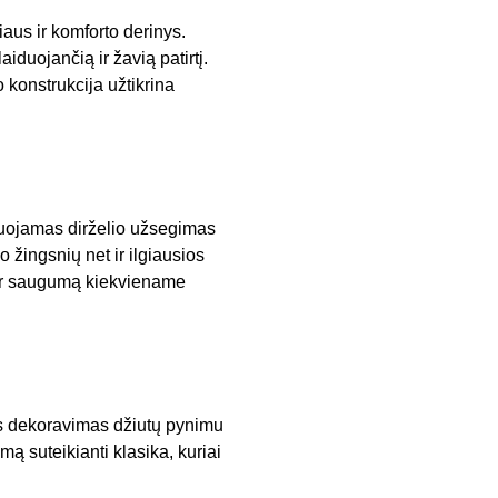
aus ir komforto derinys.
duojančią ir žavią patirtį.
 konstrukcija užtikrina
iuojamas dirželio užsegimas
vo žingsnių net ir ilgiausios
ir saugumą kiekviename
rmos dekoravimas džiutų pynimu
ą suteikianti klasika, kuriai