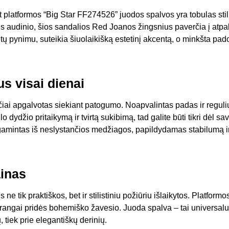
 platformos “Big Star FF274526” juodos spalvos yra tobulas stili
audinio, šios sandalios Red Joanos žingsnius paverčia į atpalai
tų pynimu, suteikia šiuolaikišką estetinį akcentą, o minkšta pado
us visai dienai
čiai apgalvotas siekiant patogumo. Noapvalintas padas ir regul
o dydžio pritaikymą ir tvirtą sukibimą, tad galite būti tikri dėl sa
amintas iš neslystančios medžiagos, papildydamas stabilumą 
ainas
ne tik praktiškos, bet ir stilistiniu požiūriu išlaikytos. Platfo
aprangai pridės bohemiško žavesio. Juoda spalva – tai universalum
, tiek prie elegantiškų derinių.