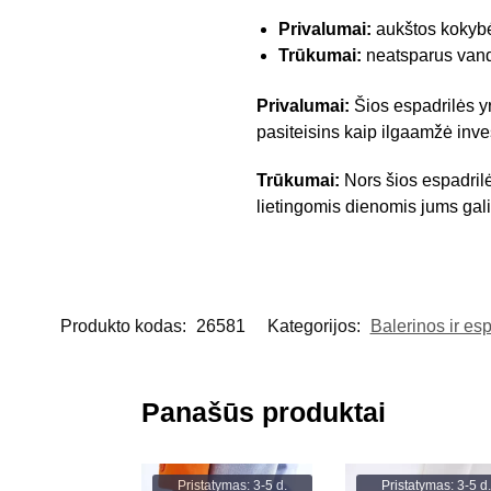
Privalumai:
aukštos kokybė
Trūkumai:
neatsparus vande
Privalumai:
Šios espadrilės yr
pasiteisins kaip ilgaamžė inve
Trūkumai:
Nors šios espadrilė
lietingomis dienomis jums gali 
Produkto kodas:
26581
Kategorijos:
Balerinos ir es
Panašūs produktai
Pristatymas: 3-5 d.
Pristatymas: 3-5 d.