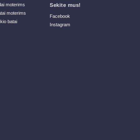
dai moterims
Sekite mus!
atai moterims
Facebook
ikio batai
Instagram