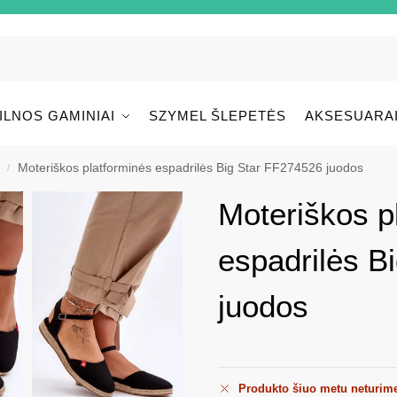
ILNOS GAMINIAI
SZYMEL ŠLEPETĖS
AKSESUARA
Moteriškos platforminės espadrilės Big Star FF274526 juodos
/
Moteriškos p
espadrilės B
juodos
Produkto šiuo metu neturim