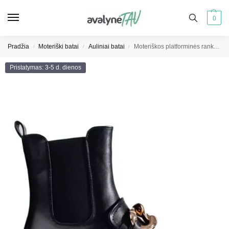
0
Pradžia
Moteriški batai
Auliniai batai
Moteriškos platforminės rankinės su grandinėlėmis
/
/
/
Pristatymas: 3-5 d. dienos