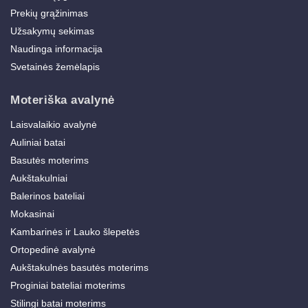
Prekių grąžinimas
Užsakymų sekimas
Naudinga informacija
Svetainės žemėlapis
Moteriška avalynė
Laisvalaikio avalynė
Auliniai batai
Basutės moterims
Aukštakulniai
Balerinos bateliai
Mokasinai
Kambarinės ir Lauko šlepetės
Ortopedinė avalynė
Aukštakulnės basutės moterims
Proginiai bateliai moterims
Stilingi batai moterims