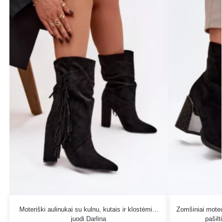
Moteriški aulinukai su kulnu, kutais ir klostėmis,
Zomšiniai moteri
juodi Darlina
pašil