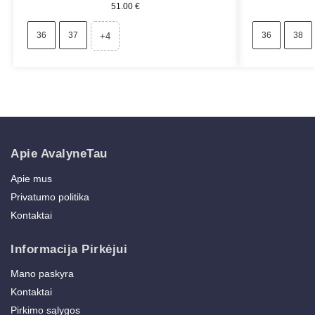
51.00
€
36
37
36
38
+4
Apie AvalyneTau
Apie mus
Privatumo politika
Kontaktai
Informacija Pirkėjui
Mano paskyra
Kontaktai
Pirkimo sąlygos