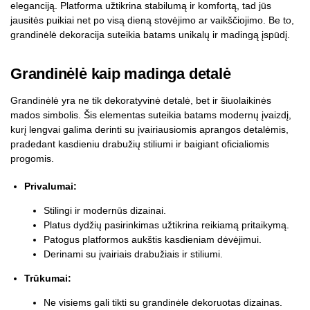
eleganciją. Platforma užtikrina stabilumą ir komfortą, tad jūs
jausitės puikiai net po visą dieną stovėjimo ar vaikščiojimo. Be to,
grandinėlė dekoracija suteikia batams unikalų ir madingą įspūdį.
Grandinėlė kaip madinga detalė
Grandinėlė yra ne tik dekoratyvinė detalė, bet ir šiuolaikinės
mados simbolis. Šis elementas suteikia batams modernų įvaizdį,
kurį lengvai galima derinti su įvairiausiomis aprangos detalėmis,
pradedant kasdieniu drabužių stiliumi ir baigiant oficialiomis
progomis.
Privalumai:
Stilingi ir modernūs dizainai.
Platus dydžių pasirinkimas užtikrina reikiamą pritaikymą.
Patogus platformos aukštis kasdieniam dėvėjimui.
Derinami su įvairiais drabužiais ir stiliumi.
Trūkumai:
Ne visiems gali tikti su grandinėle dekoruotas dizainas.