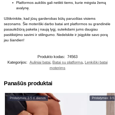
Platformos aukštis gali netikti tiems, kurie mėgsta žemą
avalynę.
Užtikrinkite, kad jūsų garderobas būtų paruoštas visiems
sezonams. Šie moteriški darbo batai ant platformos su grandinėle
pasaulėžiūrą pakelia į naują lygį, suteikdami jums daugiau
pasitikėjimo savimi ir stilingumo. Nedelskite ir įsigykite savo porą
jau šiandien!
Produkto kodas:
74563
Kategorijos:
Auliniai batai
,
Batai su platforma
,
Lenkiški batai
moterims
Panašūs produktai
Pristatymas: 3-5 d. dienos
Pristatymas: 3-5