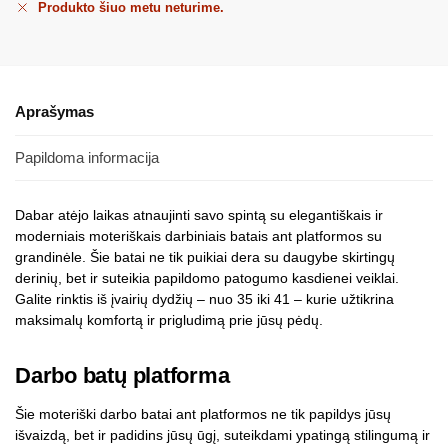
Produkto šiuo metu neturime.
Aprašymas
Papildoma informacija
Dabar atėjo laikas atnaujinti savo spintą su elegantiškais ir
moderniais moteriškais darbiniais batais ant platformos su
grandinėle. Šie batai ne tik puikiai dera su daugybe skirtingų
derinių, bet ir suteikia papildomo patogumo kasdienei veiklai.
Galite rinktis iš įvairių dydžių – nuo 35 iki 41 – kurie užtikrina
maksimalų komfortą ir prigludimą prie jūsų pėdų.
Darbo batų platforma
Šie moteriški darbo batai ant platformos ne tik papildys jūsų
išvaizdą, bet ir padidins jūsų ūgį, suteikdami ypatingą stilingumą ir