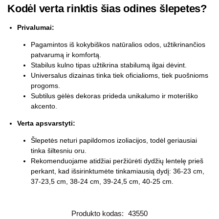
Kodėl verta rinktis šias odines šlepetes?
Privalumai:
Pagamintos iš kokybiškos natūralios odos, užtikrinančios
patvarumą ir komfortą.
Stabilus kulno tipas užtikrina stabilumą ilgai dėvint.
Universalus dizainas tinka tiek oficialioms, tiek puošnioms
progoms.
Subtilus gėlės dekoras prideda unikalumo ir moteriško
akcento.
Verta apsvarstyti:
Šlepetės neturi papildomos izoliacijos, todėl geriausiai
tinka šiltesniu oru.
Rekomenduojame atidžiai peržiūrėti dydžių lentelę prieš
perkant, kad išsirinktumėte tinkamiausią dydį: 36-23 cm,
37-23,5 cm, 38-24 cm, 39-24,5 cm, 40-25 cm.
Produkto kodas:
43550