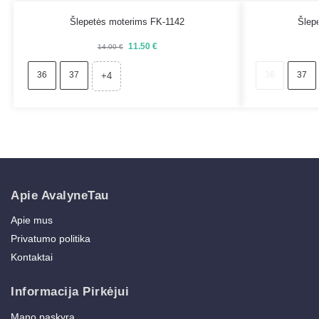
Šlepetės moterims FK-1142
Šlep
11.50
€
14.00
€
36
37
36
37
+4
Apie AvalyneTau
Apie mus
Privatumo politika
Kontaktai
Informacija Pirkėjui
Mano paskyra