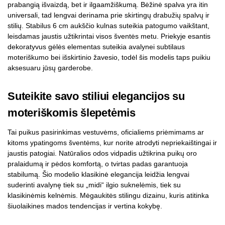
prabangią išvaizdą, bet ir ilgaamžiškumą. Bėžinė spalva yra itin
universali, tad lengvai derinama prie skirtingų drabužių spalvų ir
stilių. Stabilus 6 cm aukščio kulnas suteikia patogumo vaikštant,
leisdamas jaustis užtikrintai visos šventės metu. Priekyje esantis
dekoratyvus gėlės elementas suteikia avalynei subtilaus
moteriškumo bei išskirtinio žavesio, todėl šis modelis taps puikiu
aksesuaru jūsų garderobe.
Suteikite savo stiliui elegancijos su
moteriškomis šlepetėmis
Tai puikus pasirinkimas vestuvėms, oficialiems priėmimams ar
kitoms ypatingoms šventėms, kur norite atrodyti nepriekaištingai ir
jaustis patogiai. Natūralios odos vidpadis užtikrina puikų oro
pralaidumą ir pėdos komfortą, o tvirtas padas garantuoja
stabilumą. Šio modelio klasikinė elegancija leidžia lengvai
suderinti avalynę tiek su „midi“ ilgio suknelėmis, tiek su
klasikinėmis kelnėmis. Mėgaukitės stilingu dizainu, kuris atitinka
šiuolaikines mados tendencijas ir vertina kokybę.