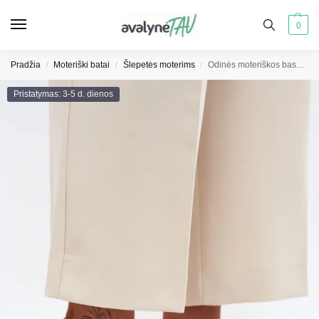
0
Pradžia
Moteriški batai
Šlepetės moterims
Odinės moteriškos basutės su kulniuku ir gėlės detalėmis, smėlio spalvos Catva
/
/
/
Pristatymas: 3-5 d. dienos