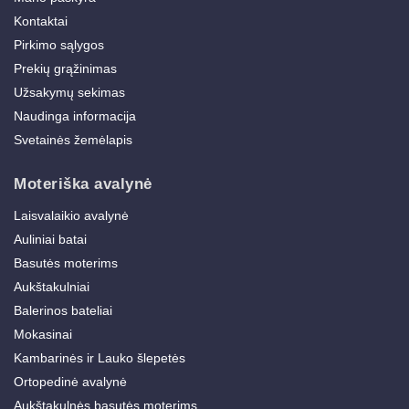
Kontaktai
Pirkimo sąlygos
Prekių grąžinimas
Užsakymų sekimas
Naudinga informacija
Svetainės žemėlapis
Moteriška avalynė
Laisvalaikio avalynė
Auliniai batai
Basutės moterims
Aukštakulniai
Balerinos bateliai
Mokasinai
Kambarinės ir Lauko šlepetės
Ortopedinė avalynė
Aukštakulnės basutės moterims