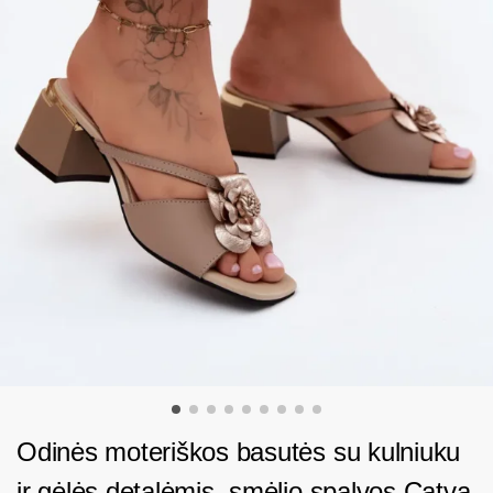
Odinės moteriškos basutės su kulniuku
ir gėlės detalėmis, smėlio spalvos Catva